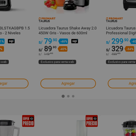
TAURUS
TAURUS
r BLSTKAGBPB 1.5
Licuadora Taurus Shake Away 2.0
Licuadora Taurus 
o - 2 Niveles
450W Gris - Vasos de 600ml
Professional Digit
79
299
.90
.90
11%
s/
-46%
s/
-4
89
329
.90
7%
s/
-40%
s/
-34%
.90
.90
s/
149
s/
499
a web
Exclusivo para venta web
Exclusivo para venta
egar
Agregar
Agr