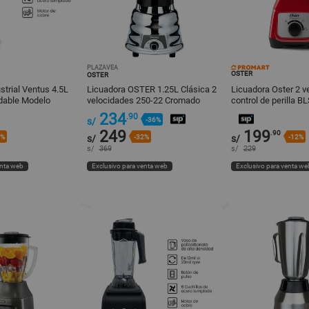
PLAZAVEA
OSTER
OSTER
strial Ventus 4.5L
Licuadora OSTER 1.25L Clásica 2
Licuadora Oster 2 v
idable Modelo
velocidades 250-22 Cromado
control de perilla 
053 1.5L Roja
234
.90
s/
-36%
249
199
.90
2%
s/
-32%
s/
-12%
s/
369
s/
229
enta web
Exclusivo para venta web
Exclusivo para venta we