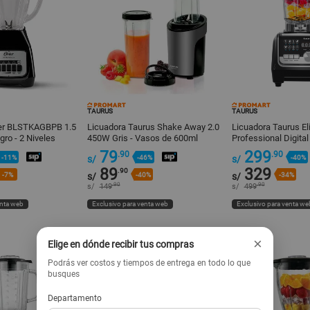
TAURUS
TAURUS
ter BLSTKAGBPB 1.5
Licuadora Taurus Shake Away 2.0
Licuadora Taurus El
gro - 2 Niveles
450W Gris - Vasos de 600ml
Professional Digital 
79
299
.90
.90
-11%
s/
-46%
s/
-40%
89
329
.90
-7%
s/
-40%
s/
-34%
.90
.90
s/
149
s/
499
enta web
Exclusivo para venta web
Exclusivo para venta we
×
Elige en dónde recibir tus compras
Podrás ver costos y tiempos de entrega en todo lo que
busques
Departamento