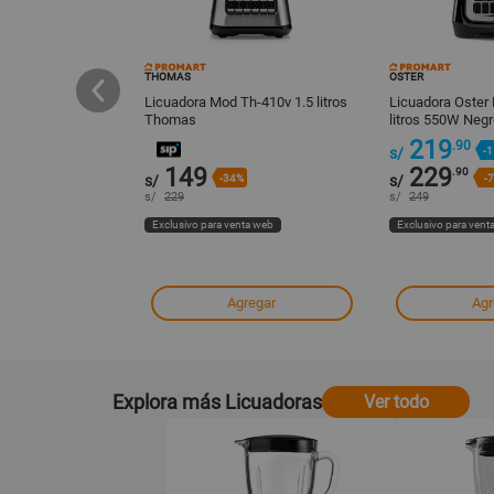
THOMAS
OSTER
a personal 250W
Licuadora Mod Th-410v 1.5 litros
Licuadora Oste
Thomas
litros 550W Negr
219
.90
%
s/
-
149
229
.90
%
s/
-34%
s/
-
s/
229
s/
249
ta web
Exclusivo para venta web
Exclusivo para vent
regar
Agregar
Agr
Explora más Licuadoras
Ver todo