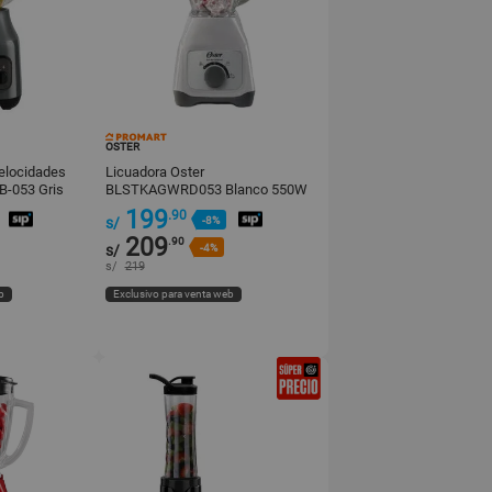
OSTER
elocidades
Licuadora Oster
-053 Gris
BLSTKAGWRD053 Blanco 550W
199
.90
s/
-8%
209
.90
s/
-4%
s/
219
b
Exclusivo para venta web