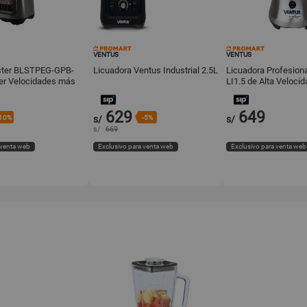
VENTUS
VENTUS
ster BLSTPEG-GPB-
Licuadora Ventus Industrial 2.5L
Licuadora Profesion
ver Velocidades más
LI1.5 de Alta Veloci
Inoxidable 1.5L
629
649
10%
s/
-5%
s/
s/
669
 venta web
Exclusivo para venta web
Exclusivo para venta web