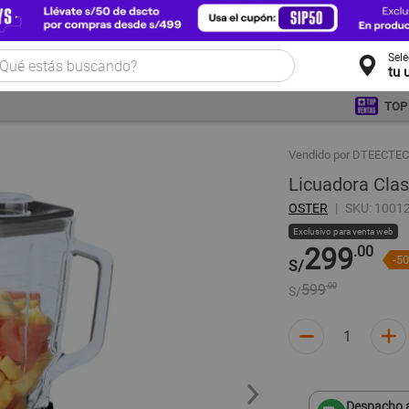
Sel
tu 
TOP
Vendido por DTEECT
Licuadora Cla
OSTER
SKU: 1001
Exclusivo para venta web
299
.00
-5
S/
599
.00
S/
Despacho a