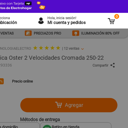
0
ecciona
Hola
, inicia sesión!
ubicación
Mi cuenta y pedidos
 VENTAS
PRECIAZOS PRO
ILUMINACIÓN 80% OFF
★ ★ ★ ★ ★
ECNOLOGIAELECTRO
|
12
ventas
sica Oster 2 Velocidades Cromada 250-22
293336
Compartir
0%
Precio online
Agregar
Métodos de entrega
 domicilio
Retiro en tienda