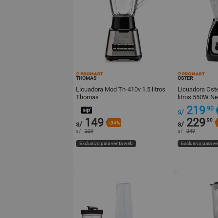
THOMAS
OSTER
Licuadora Mod Th-410v 1.5 litros
Licuadora Os
Thomas
litros 550W Ne
219
.90
s/
149
229
.90
s/
-34%
s/
s/
229
s/
249
Exclusivo para venta web
Exclusivo para v