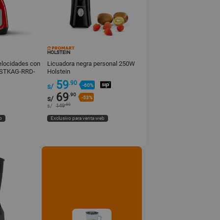
HOLSTEIN
elocidades con
Licuadora negra personal 250W
BLSTKAG-RRD-
Holstein
59
.90
s/
-60%
69
.90
s/
-53%
.90
s/
149
b
Exclusivo para venta web