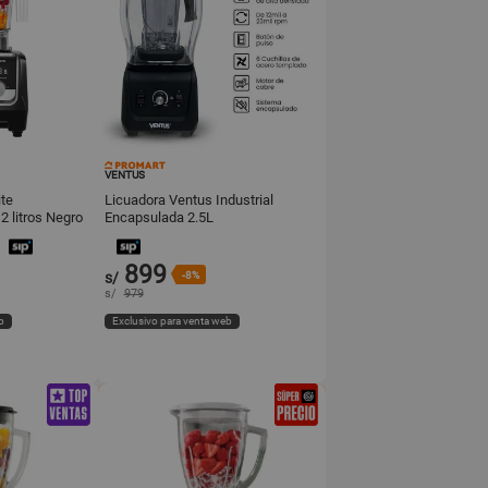
VENTUS
ite
Licuadora Ventus Industrial
2 litros Negro
Encapsulada 2.5L
899
s/
-8%
s/
979
b
Exclusivo para venta web