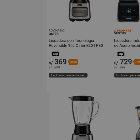
ROYSHASAC
VENTUS
OSTER
Licuadora con Tecnología
Licuadora Indu
Reversible 15L Oster BLSTPEG
de Acero Inox
NRT Oster-Gris
VL1380V4,5
369
729
s/
-28%
s/
-1
s/
519
s/
829
Exclusivo para venta web
Exclusivo para v