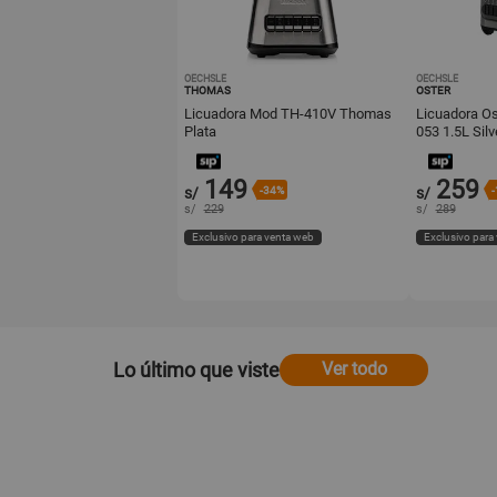
OECHSLE
OECHSLE
THOMAS
OSTER
Licuadora Mod TH-410V Thomas
Licuadora O
Plata
053 1.5L Sil
pulso
149
259
s/
-34%
s/
-
s/
229
s/
289
Exclusivo para venta web
Exclusivo para
Lo último que viste
Ver todo