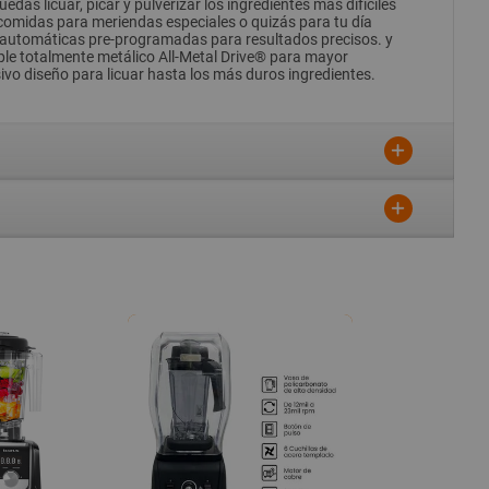
as licuar, picar y pulverizar los ingredientes más difíciles
 comidas para meriendas especiales o quizás para tu día
nes automáticas pre-programadas para resultados precisos. y
ople totalmente metálico All-Metal Drive® para mayor
sivo diseño para licuar hasta los más duros ingredientes.