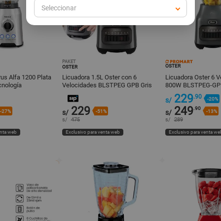
Seleccionar
PAKET
OSTER
OSTER
us Alfa 1200 Plata
Licuadora 1.5L Oster con 6
Licuadora Oster 6 V
nología
Velocidades BLSTPEG GPB Gris
800W BLSTPEG-GPB
229
.90
s/
-20%
229
249
.90
-27%
s/
-51%
s/
-13%
s/
475
s/
289
enta web
Exclusivo para venta web
Exclusivo para venta we