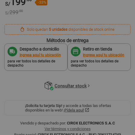
199
-33%
S/
299
.00
S/
Solo quedan
5 unidades
disponibles de stock online
Métodos de entrega
Despacho a domicilio
Retiro en tienda
Ingresa aquí tu ubicación
Ingresa aquí tu ubicación
para ver todos los detalles de
para ver todos los detalles de
despacho
despacho
Consultar stock
¡Solicita tu tarjeta Sip!
y accede a todas las ofertas
disponibles en la web!
¡Pídela aquí!
Vendido y despachado por:
CIROX ELECTRONICS S.A.C
Ver términos y condiciones
Razón social:
CIROX ELECTRONICS S.A.C. - RUC: 20611714743