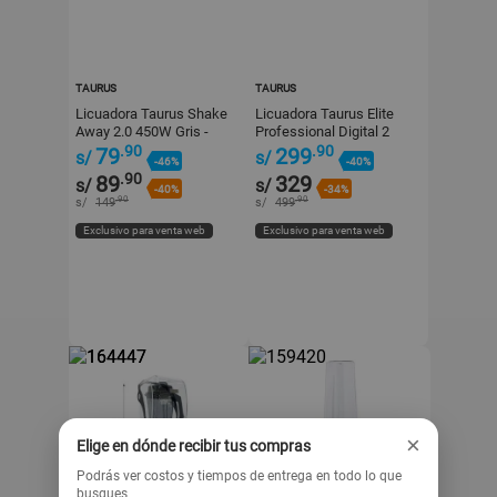
TAURUS
TAURUS
Licuadora Taurus Shake
Licuadora Taurus Elite
Away 2.0 450W Gris -
Professional Digital 2
Vasos de 600ml
litros Negro
.90
.90
79
299
s/
s/
-46%
-40%
.90
89
329
s/
s/
-40%
-34%
.90
.90
s/
149
s/
499
Exclusivo para venta web
Exclusivo para venta web
×
Elige en dónde recibir tus compras
Podrás ver costos y tiempos de entrega en todo lo que
busques