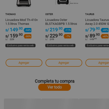
THOMAS
OSTER
TAURUS
Licuadora Mod Th-410v
Licuadora Oster
Licuadora Tauru
1.5 litros Thomas
BLSTKAGBPB 1.5 litros
Away 2.0 450W Gr
550W Negro - 2 Niveles
Vasos de 600ml
.90
.90
.90
149
219
79
s/
s/
s/
-34%
-11%
-46%
.90
.90
.90
159
229
89
s/
s/
s/
-30%
-7%
-40%
.90
s/
229
s/
249
s/
149
Exclusivo para venta web
Exclusivo para venta web
Exclusivo para vent
Agregar
Agregar
Agregar
Completa tu compra
Ver todo