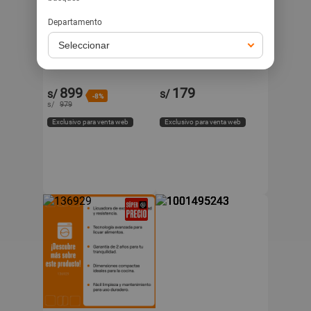
Departamento
VENTUS
THOMAS
Licuadora Ventus
Licuadora Personal
Industrial Encapsulada
Thomas TH-300PB
2.5L
Negro
899
179
s/
s/
-8%
s/
979
Exclusivo para venta web
Exclusivo para venta web