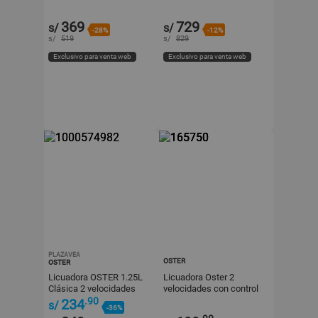
15L Oster BLSTPEG NRT
Inoxidable Modelo
Oster-Gris
VL1380V4,5
369
729
s/
s/
-28%
-12%
s/
519
s/
829
Exclusivo para venta web
Exclusivo para venta web
PLAZAVEA
OSTER
OSTER
Licuadora OSTER 1.25L
Licuadora Oster 2
Clásica 2 velocidades
velocidades con control
250-22 Cromado
de perilla BLSTKAG-RRD-
.90
234
s/
-36%
053 1.5L Roja