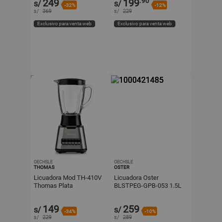
.90
249
199
s/
s/
-32%
-12%
s/
369
s/
229
Exclusivo para venta web
Exclusivo para venta web
OECHSLE
OECHSLE
THOMAS
OSTER
Licuadora Mod TH-410V
Licuadora Oster
Thomas Plata
BLSTPEG-GPB-053 1.5L
Silver Velocidades más
pulso
149
259
s/
s/
-34%
-10%
s/
229
s/
289