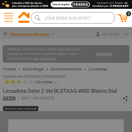
0
MENÚ
Selecciona tu ubicación
Mi cuenta
Utilizamos cookies internas y externas para garantizar tu
Aceptar
experiencia. Al continuar navegando, aceptas nuestra
Política de cookies.
Más información.
Electrohogar
Electrodomésticos
Licuadoras
Vendido por CIROXELECTRONICSSAC
★ ★ ★
☆ ☆
|
20
ventas
Licuadora Oster 2 Vel BLSTKAG-WRD Blanco Dial
OSTER
SKU: 1001294333
Exclusivo para venta web