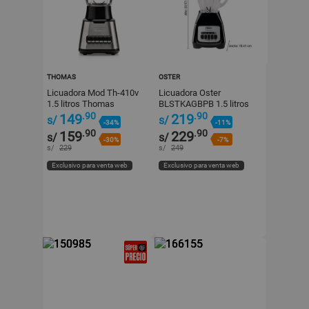
THOMAS
OSTER
Licuadora Mod Th-410v
Licuadora Oster
1.5 litros Thomas
BLSTKAGBPB 1.5 litros
550W Negro - 2 Niveles
.90
.90
149
219
s/
s/
-34%
-11%
.90
.90
159
229
s/
s/
-30%
-7%
s/
229
s/
249
Exclusivo para venta web
Exclusivo para venta web