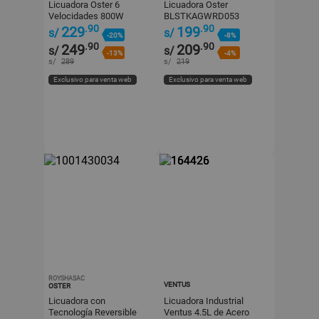
Licuadora Oster 6
Licuadora Oster
Velocidades 800W
BLSTKAGWRD053
BLSTPEG-GPB-053 Gris
Blanco 550W
.90
.90
229
199
s/
s/
-20%
-8%
.90
.90
249
209
s/
s/
-13%
-4%
s/
289
s/
219
Exclusivo para venta web
Exclusivo para venta web
ROYSHASAC
VENTUS
OSTER
Licuadora con
Licuadora Industrial
Tecnología Reversible
Ventus 4.5L de Acero