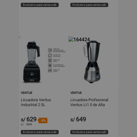
Exclusivo para venta web
Exclusivo para venta web
VENTUS
VENTUS
Licuadora Ventus
Licuadora Profesional
Industrial 2.5L
Ventus LI1.5 de Alta
Velocidad en Acero
Inoxidable 1.5L
629
649
s/
s/
-5%
s/
669
Exclusivo para venta web
Exclusivo para venta web