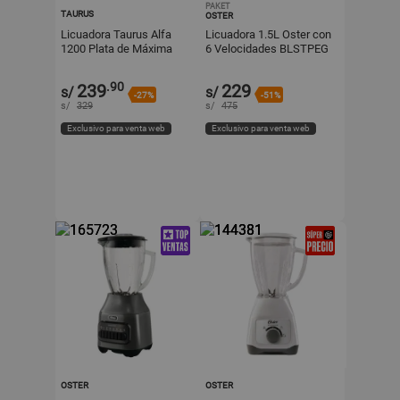
PAKET
TAURUS
OSTER
Licuadora Taurus Alfa
Licuadora 1.5L Oster con
1200 Plata de Máxima
6 Velocidades BLSTPEG
Tecnología
GPB Gris
.90
239
229
s/
s/
-27%
-51%
s/
329
s/
475
Exclusivo para venta web
Exclusivo para venta web
OSTER
OSTER