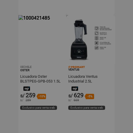
OECHSLE
VENTUS
OSTER
Licuadora Oster
Licuadora Ventus
BLSTPEG-GPB-053 1.5L
Industrial 2.5L
Silver Velocidades más
pulso
259
629
s/
s/
-10%
-5%
s/
289
s/
669
Exclusivo para venta web
Exclusivo para venta web