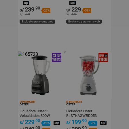
Tecnología
GPB Gris
.90
239
229
s/
s/
-27%
-51%
s/
329
s/
475
Exclusivo para venta web
Exclusivo para venta web
OSTER
OSTER
Licuadora Oster 6
Licuadora Oster
Velocidades 800W
BLSTKAGWRD053
BLSTPEG-GPB-053 Gris
Blanco 550W
.90
.90
229
199
s/
s/
-20%
-8%
.90
.90