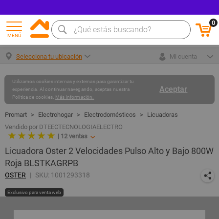
0
MENÚ
Selecciona tu ubicación
Mi cuenta
Utilizamos cookies internas y externas para garantizar tu
Aceptar
experiencia. Al continuar navegando, aceptas nuestra
Política de cookies.
Más información.
Electrohogar
Electrodomésticos
Licuadoras
Vendido por DTEECTECNOLOGIAELECTRO
★ ★ ★ ★ ★
|
12
ventas
Licuadora Oster 2 Velocidades Pulso Alto y Bajo 800W
Roja BLSTKAGRPB
OSTER
SKU: 1001293318
Exclusivo para venta web