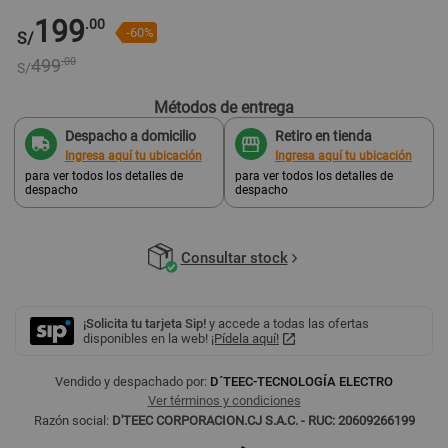
199
.00
-60%
S/
499
.00
S/
Métodos de entrega
Despacho a domicilio
Retiro en tienda
Ingresa aquí tu ubicación
Ingresa aquí tu ubicación
para ver todos los detalles de
para ver todos los detalles de
despacho
despacho
Consultar stock
¡Solicita tu tarjeta Sip!
y accede a todas las ofertas
disponibles en la web!
¡Pídela aquí!
Vendido y despachado por:
D´TEEC-TECNOLOGÍA ELECTRO
Ver términos y condiciones
Razón social:
D'TEEC CORPORACION.CJ S.A.C. - RUC: 20609266199