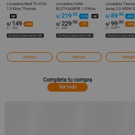
Licuadora Mod Th-410v
Licuadora Oster
Licuadora Tauru
1.5 litros Thomas
BLSTKAGBPB 1.5 litros
Away 2.0 450W Gr
550W Negro - 2 Niveles
Vasos de 600ml
.90
.90
219
89
s/
s/
-11%
-40%
.90
.90
149
229
99
s/
s/
s/
-34%
-7%
-33%
.90
s/
229
s/
249
s/
149
Exclusivo para venta web
Exclusivo para venta web
Exclusivo para vent
Agregar
Agregar
Agregar
Completa tu compra
Ver todo