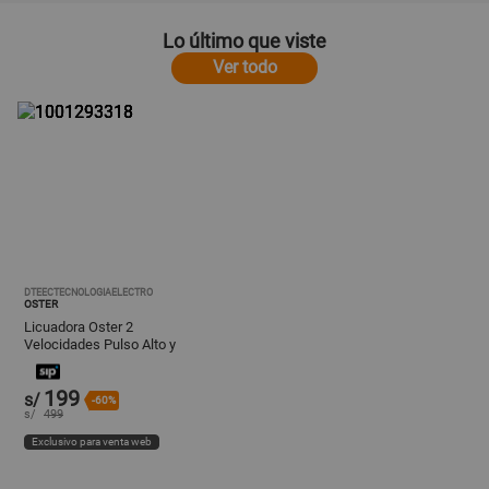
Lo último que viste
Ver todo
DTEECTECNOLOGIAELECTRO
OSTER
Licuadora Oster 2
Velocidades Pulso Alto y
Bajo 800W Roja
BLSTKAGRPB
199
s/
-60%
s/
499
Exclusivo para venta web