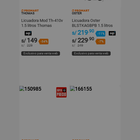
THOMAS
OSTER
Licuadora Mod Th-410v
Licuadora Oster
1.5 litros Thomas
BLSTKAGBPB 1.5 litros
550W Negro - 2 Niveles
.90
219
s/
-11%
.90
149
229
s/
s/
-34%
-7%
s/
229
s/
249
Exclusivo para venta web
Exclusivo para venta web