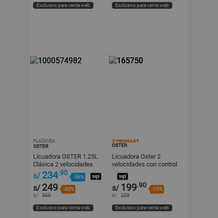
Exclusivo para venta web
Exclusivo para venta web
PLAZAVEA
OSTER
OSTER
Licuadora OSTER 1.25L
Licuadora Oster 2
Clásica 2 velocidades
velocidades con control
250-22 Cromado
de perilla BLSTKAG-RRD-
.90
234
s/
-36%
053 1.5L Roja
.90
249
199
s/
s/
-32%
-12%
s/
369
s/
229
Exclusivo para venta web
Exclusivo para venta web