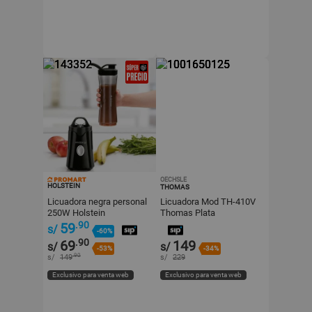
OECHSLE
HOLSTEIN
THOMAS
Licuadora negra personal
Licuadora Mod TH-410V
250W Holstein
Thomas Plata
.90
59
s/
-60%
.90
69
149
s/
s/
-53%
-34%
.90
s/
149
s/
229
Exclusivo para venta web
Exclusivo para venta web