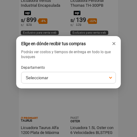
Licuadora Ventus
Licuadora Personal
Industrial Encapsulada
Thomas TH-300PB
2.5L
Negro
899
139
s/
s/
-8%
-22%
s/
979
s/
179
Exclusivo para venta web
Exclusivo para venta web
×
Elige en dónde recibir tus compras
Podrás ver costos y tiempos de entrega en todo lo que
busques
Departamento
PAKET
TAURUS
OSTER
Licuadora Taurus Alfa
Licuadora 1.5L Oster con
1200 Plata de Máxima
6 Velocidades BLSTPEG