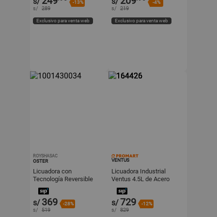
249
209
s/
s/
-13%
-4%
s/
289
s/
219
Exclusivo para venta web
Exclusivo para venta web
ROYSHASAC
VENTUS
OSTER
Licuadora con
Licuadora Industrial
Tecnología Reversible
Ventus 4.5L de Acero
15L Oster BLSTPEG NRT
Inoxidable Modelo
Oster-Gris
VL1380V4,5
369
729
s/
s/
-28%
-12%
s/
519
s/
829