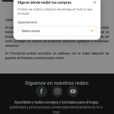
×
Elige en dónde recibir tus compras
Podrás ver costos y tiempos de entrega en todo lo que
busques
¿Qué es y cuál es la función de un guante de limpieza?
Departamento
Un guante de limpieza es un tipo de guante de protección diseñado para
realizar tareas de limpieza, fregado o pulido. Su finalidad principal es
proporcionar una protección adicional contra salpicaduras y derrames, así
como proteger las manos de productos químicos agresivos o materiales
abrasivos.
En Promart.pe podrás encontrar un catálogo con la mejor selección de
guantes de limpieza a precios bajos online.
Síguenos en nuestras redes:
Suscríbete y recibe consejos y tutoriales para el hogar,
publicidad y promociones comerciales directamente en tu e-
mail.