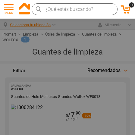
0
MENÚ
Selecciona tu ubicación
Mi cuenta
Limpieza
Útiles de limpieza
Guantes de limpieza
1
WOLFOX
Guantes de limpieza
Recomendados
Filtrar
GRUPOCAHEMA
1000284122
WOLFOX
Guantes de Hule Multiusos Grandes Wolfox WF0018
.90
7
s/
-39%
.16
s/
13