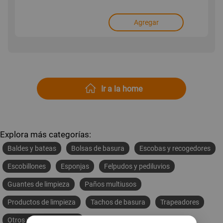
Agregar
Ir a la home
Explora más categorías:
Baldes y bateas
Bolsas de basura
Escobas y recogedores
Escobillones
Esponjas
Felpudos y pediluvios
Guantes de limpieza
Paños multiusos
Productos de limpieza
Tachos de basura
Trapeadores
Otros útiles de limpieza