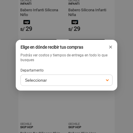
OECHSLE
OECHSLE
INFANTI
INFANTI
Babero Infanti Silicona
Babero Silicona Infanti
Niño
Niña
29
29
s/
s/
Exclusivo para venta web
Exclusivo para venta web
×
Elige en dónde recibir tus compras
Podrás ver costos y tiempos de entrega en todo lo que
busques
Departamento
OECHSLE
OECHSLE
SKIP HOP
SKIP HOP