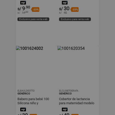
antiderrames
.90
9
30
s/
s/
-33%
-33%
.90
s/
14
s/
45
Exclusivo para venta web
Exclusivo para venta web
ELBAULDEOTTO
ELCLOSETDERAFA
GENÉRICO
GENÉRICO
Babero para bebé 100
Cobertor de lactancia
Silicona niño y
para maternidad modelo
antiderrames
marron