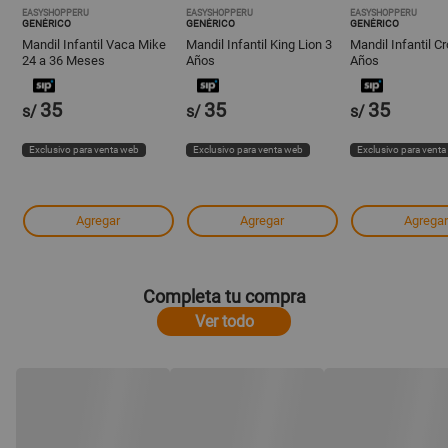
EASYSHOPPERU
EASYSHOPPERU
EASYSHOPPERU
GENÉRICO
GENÉRICO
GENÉRICO
Mandil Infantil Vaca Mike
Mandil Infantil King Lion 3
Mandil Infantil C
24 a 36 Meses
Años
Años
35
35
35
s/
s/
s/
Exclusivo para venta web
Exclusivo para venta web
Exclusivo para vent
Agregar
Agregar
Agregar
Completa tu compra
Ver todo