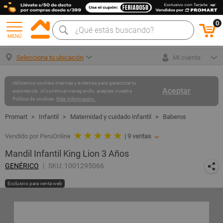
0
MENÚ
Selecciona tu ubicación
Mi cuenta
Utilizamos cookies internas y externas para garantizar tu
Aceptar
experiencia. Al continuar navegando, aceptas nuestra
Política de cookies.
Más información.
Infantil
Maternidad y cuidado infantil
Baberos
★ ★ ★ ★ ★
Vendido por PeruOnline
|
9
ventas
Mandil Infantil King Lion 3 Años
GENÉRICO
SKU: 1001295066
Exclusivo para venta web