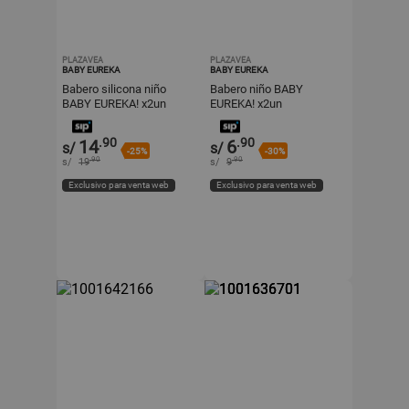
PLAZAVEA
PLAZAVEA
BABY EUREKA
BABY EUREKA
Babero silicona niño
Babero niño BABY
BABY EUREKA! x2un
EUREKA! x2un
.90
.90
14
6
s/
s/
-25%
-30%
.90
.90
s/
19
s/
9
Exclusivo para venta web
Exclusivo para venta web