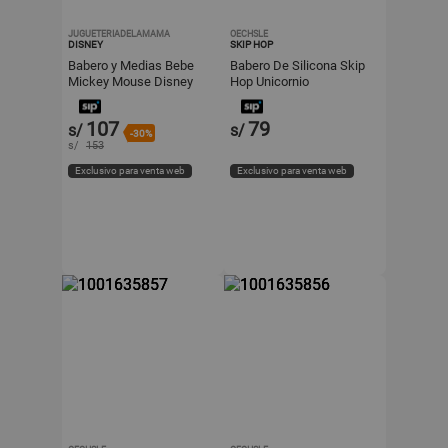
JUGUETERIADELAMAMA
OECHSLE
DISNEY
SKIP HOP
Babero y Medias Bebe
Babero De Silicona Skip
Mickey Mouse Disney
Hop Unicornio
Store
107
79
s/
s/
-30%
s/
153
Exclusivo para venta web
Exclusivo para venta web