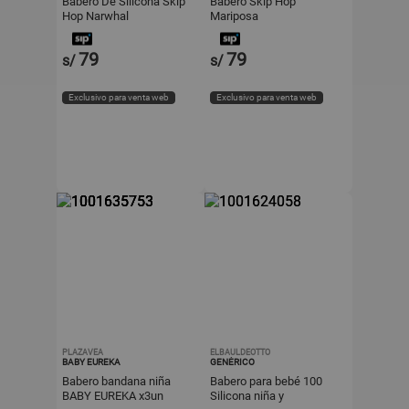
Babero De Silicona Skip
Babero Skip Hop
Hop Narwhal
Mariposa
79
79
s/
s/
Exclusivo para venta web
Exclusivo para venta web
PLAZAVEA
ELBAULDEOTTO
BABY EUREKA
GENÉRICO
Babero bandana niña
Babero para bebé 100
BABY EUREKA x3un
Silicona niña y