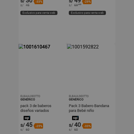
30
49
s/
s/
-33%
-29%
.90
s/
45
s/
69
Exclusivo para venta web
Exclusivo para venta web
ELBAULDEOTTO
ELBAULDEOTTO
GENÉRICO
GENÉRICO
pack 3 de baberos
Pack 3 Babero Bandana
diseños variados
para Bebé niño
45
40
s/
s/
-25%
-33%
s/
60
s/
60