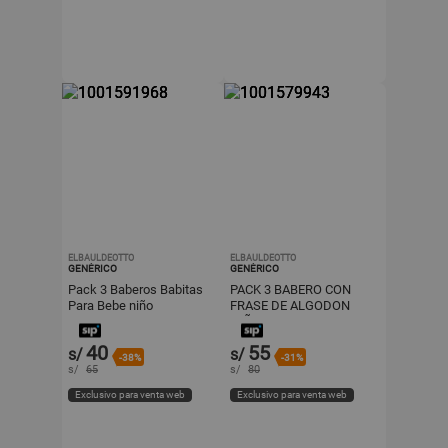
ELBAULDEOTTO
ELBAULDEOTTO
GENÉRICO
GENÉRICO
Pack 3 Baberos Babitas
PACK 3 BABERO CON
Para Bebe niño
FRASE DE ALGODON
NIÑO
40
55
s/
s/
-38%
-31%
s/
65
s/
80
Exclusivo para venta web
Exclusivo para venta web