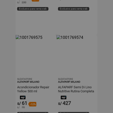
s/
230
Exclusivo para venta web
Exclusivo para venta web
SUZATASTORE
SUZATASTORE
ALFAPARF MILANO
ALFAPARF MILANO
Acondicionador Repair
ALFAPARF Semi Di Lino
Yellow 500 ml
Nutritive Rutina Completa
x 5 Unidades 250ml
61
427
s/
s/
-12%
s/
70