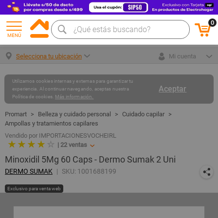
0
MENÚ
Selecciona tu ubicación
Mi cuenta
Utilizamos cookies internas y externas para garantizar tu
Aceptar
experiencia. Al continuar navegando, aceptas nuestra
Política de cookies.
Más información.
Belleza y cuidado personal
Cuidado capilar
Ampollas y tratamientos capilares
Vendido por IMPORTACIONESVOCHEIRL
★ ★ ★ ★
☆
|
22
ventas
Minoxidil 5Mg 60 Caps - Dermo Sumak 2 Uni
DERMO SUMAK
SKU: 1001688199
Exclusivo para venta web