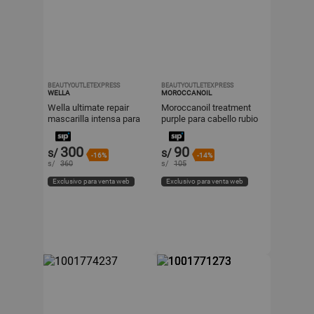
BEAUTYOUTLETEXPRESS
BEAUTYOUTLETEXPRESS
WELLA
MOROCCANOIL
Wella ultimate repair
Moroccanoil treatment
mascarilla intensa para
purple para cabello rubio
cabello dañado 500ml
decolorado o canoso
travel 25 ml
300
90
s/
s/
-16%
-14%
s/
360
s/
105
Exclusivo para venta web
Exclusivo para venta web