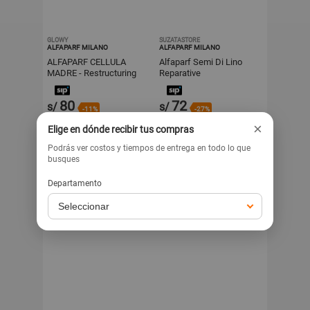
GLOWY
SUZATASTORE
ALFAPARF MILANO
ALFAPARF MILANO
ALFAPARF CELLULA
Alfaparf Semi Di Lino
MADRE - Restructuring
Reparative
Multiplier 150ml
Reconstruction Fluido
Anti Rotura 125 ml
80
72
s/
s/
-11%
-27%
s/
90
s/
99
×
Elige en dónde recibir tus compras
Exclusivo para venta web
Exclusivo para venta web
Podrás ver costos y tiempos de entrega en todo lo que
busques
Departamento