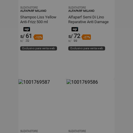
SUZATASTORE
SUZATASTORE
ALFAPARF MILANO
ALFAPARF MILANO
Shampoo Liss Yellow
Alfaparf Semi Di Lino
Anti-Frizz 500 ml
Reparative Anti Damage
Shield Cream 125 ml
61
72
s/
s/
-12%
-27%
s/
70
s/
99
Exclusivo para venta web
Exclusivo para venta web
SUZATASTORE
SUZATASTORE