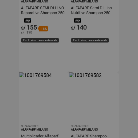
ALFAPARF MILANO
ALFAPARF MILANO
ALFAPARF SEMI DI LINO
ALFAPARF Semi Di Lino
Reparative Shampoo 250
Nutritive Shampoo 250
ml y Mask 200 ml
ml y Conditioner 200 ml
155
140
s/
s/
-18%
s/
190
Exclusivo para venta web
Exclusivo para venta web
SUZATASTORE
SUZATASTORE
ALFAPARF MILANO
ALFAPARF MILANO
Multiplicador Alfaparf
ALFAPARF Shampoo