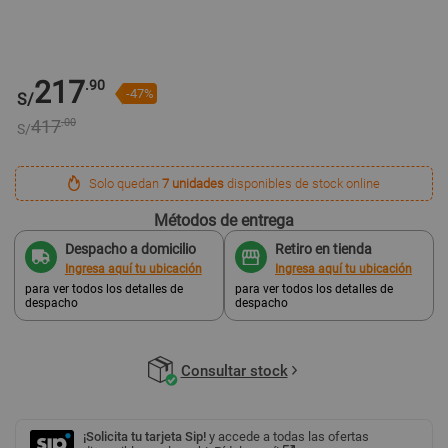
217
.90
-47%
S/
417
.00
S/
Solo quedan
7 unidades
disponibles de stock online
Métodos de entrega
Despacho a domicilio
Retiro en tienda
Ingresa aquí tu ubicación
Ingresa aquí tu ubicación
para ver todos los detalles de
para ver todos los detalles de
despacho
despacho
Consultar stock
¡Solicita tu tarjeta Sip!
y accede a todas las ofertas