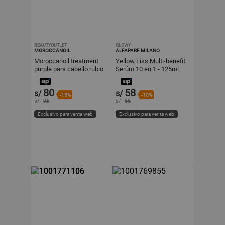
BEAUTYOUTLET
GLOWY
MOROCCANOIL
ALFAPARF MILANO
Moroccanoil treatment
Yellow Liss Multi-benefit
purple para cabello rubio
Serúm 10 en 1 - 125ml
decolorado o canoso
travel 25 ml
80
58
s/
s/
-15%
-10%
s/
95
s/
65
Exclusivo para venta web
Exclusivo para venta web