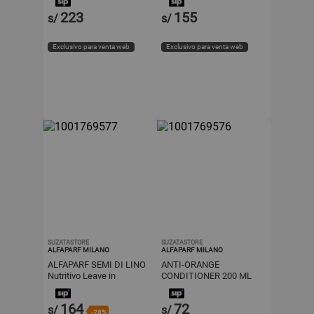
Mask 200 ml
223
155
s/
s/
Exclusivo para venta web
Exclusivo para venta web
SUZATASTORE
SUZATASTORE
ALFAPARF MILANO
ALFAPARF MILANO
ALFAPARF SEMI DI LINO
ANTI-ORANGE
Nutritivo Leave in
CONDITIONER 200 ML
Acondicionador 1000 ml
ALFAPARF
164
72
s/
s/
-28%