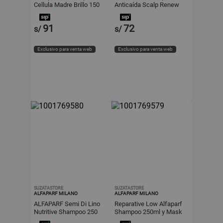
Cellula Madre Brillo 150
Anticaída Scalp Renew
ml
Hair Loss 250 ml
91
72
s/
s/
Exclusivo para venta web
Exclusivo para venta web
SUZATASTORE
SUZATASTORE
ALFAPARF MILANO
ALFAPARF MILANO
ALFAPARF Semi Di Lino
Reparative Low Alfaparf
Nutritive Shampoo 250
Shampoo 250ml y Mask
ml Y Conditioner 200 ml Y
200ml