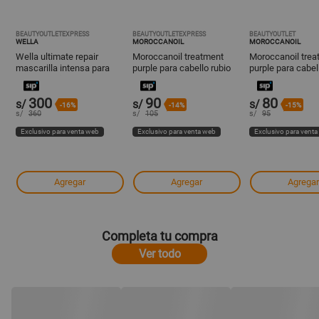
BEAUTYOUTLETEXPRESS
BEAUTYOUTLETEXPRESS
BEAUTYOUTLET
WELLA
MOROCCANOIL
MOROCCANOIL
Wella ultimate repair
Moroccanoil treatment
Moroccanoil trea
mascarilla intensa para
purple para cabello rubio
purple para cabel
cabello dañado 500ml
decolorado o canoso travel
decolorado o can
25 ml
25 ml
300
90
80
s/
s/
s/
-16%
-14%
-15%
s/
360
s/
105
s/
95
Exclusivo para venta web
Exclusivo para venta web
Exclusivo para vent
Agregar
Agregar
Agregar
Completa tu compra
Ver todo