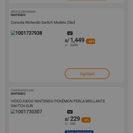
GRUPOLINEAHOGAR
1001737938
NINTENDO
Consola Nintendo Switch Modelo Oled
1,449
s/
-46%
s/
2,699
Agregar
COMPRAFACILUSA
1001730307
NINTENDO
VIDEOJUEGO NINTENDO POKÉMON PERLA BRILLANTE
SWITCH EUR
229
s/
-9%
s/
252
Envío internacional