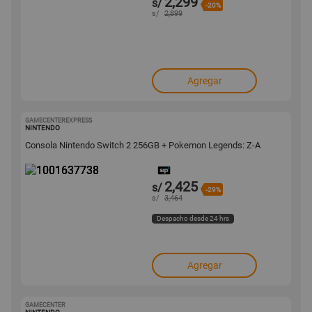
2,299
s/
-20%
s/
2,899
Agregar
GAMECENTEREXPRESS
1001637738
NINTENDO
Consola Nintendo Switch 2 256GB + Pokemon Legends: Z-A
2,425
s/
-29%
s/
3,464
Despacho desde 24 hrs
Agregar
GAMECENTER
1001528567