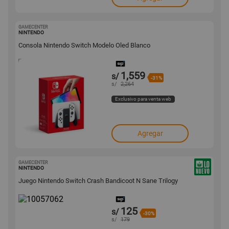
GAMECENTER
10116911
NINTENDO
Consola Nintendo Switch Modelo Oled Blanco
1,559
s/
-31%
s/
2,264
Exclusivo para venta web
Agregar
GAMECENTER
10057062
NINTENDO
Juego Nintendo Switch Crash Bandicoot N Sane Trilogy
125
s/
-30%
s/
179