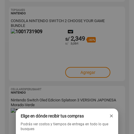
TOPGAMES
1001731909
NINTENDO
CONSOLA NINTENDO SWITCH 2 CHOOSE YOUR GAME
BUNDLE
2,349
s/
-30%
s/
3,384
Agregar
CELULARESPERUSMART
1001729237
NINTENDO
Nintendo Switch Oled Edicion Splatoon 3 VERSION JAPONESA
Morado-Verde
×
Elige en dónde recibir tus compras
1,644
s/
-7%
s/
1,776
Podrás ver costos y tiempos de entrega en todo lo que
busques