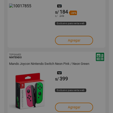
184
s/
-26%
s/
249
Exclusivo para venta web
Agregar
TOPGAMES
10017754
NINTENDO
Mando Joycon Nintendo Switch Neon Pink / Neon Green
399
s/
Exclusivo para venta web
Agregar