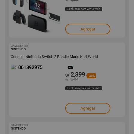
s/
2,999
Exclusivo para venta web
Agregar
GAMECENTER
1001392975
NINTENDO
Consola Nintendo Switch 2 Bundle Mario Kart World
2,399
s/
-30%
s/
3,464
Exclusivo para venta web
Agregar
GAMECENTER
1001392961
NINTENDO