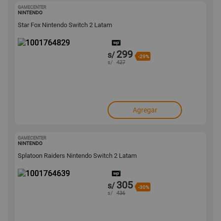
GAMECENTER
1001764829
NINTENDO
Star Fox Nintendo Switch 2 Latam
299
s/
-29%
s/
427
Agregar
GAMECENTER
1001764639
NINTENDO
Splatoon Raiders Nintendo Switch 2 Latam
305
s/
-30%
s/
436