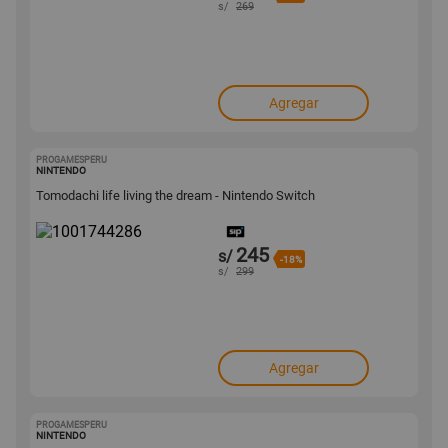
s/
269
Agregar
PROGAMESPERU
1001744286
NINTENDO
Tomodachi life living the dream - Nintendo Switch
245
s/
-18%
s/
299
Agregar
PROGAMESPERU
1001744284
NINTENDO