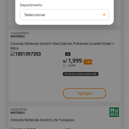
Departamento
Agregar
JVGAMESPERU
1001397353
NINTENDO
Consola Nintendo Switch Oled Edicion Pokemon Scarlet Violet +
Mica
1,999
s/
-13%
s/
2,299
Exclusivo para venta web
Agregar
GAMECENTER
10044995
NINTENDO
Consola Nintendo Switch Lite Turquesa