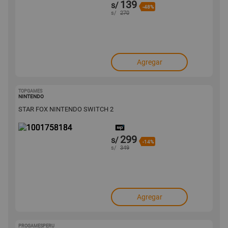
139
s/
-48%
s/
270
Agregar
TOPGAMES
1001758184
NINTENDO
STAR FOX NINTENDO SWITCH 2
299
s/
-14%
s/
349
Agregar
PROGAMESPERU
1001753984