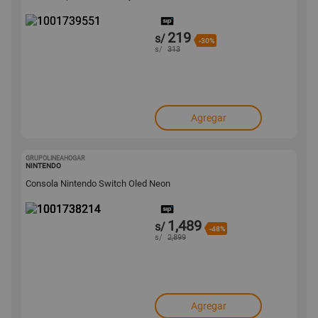
219
s/
-30%
s/
313
Agregar
GRUPOLINEAHOGAR
1001738214
NINTENDO
Consola Nintendo Switch Oled Neon
1,489
s/
-48%
s/
2,899
Agregar