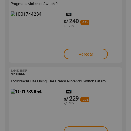
Pragmata Nintendo Switch 2
240
s/
-19%
s/
299
Agregar
GAMECENTER
1001739854
NINTENDO
Tomodachi Life Living The Dream Nintendo Switch Latam
229
s/
-29%
s/
327