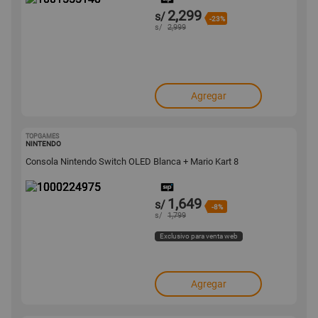
2,299
s/
-23%
s/
2,999
Agregar
TOPGAMES
1000224975
NINTENDO
Consola Nintendo Switch OLED Blanca + Mario Kart 8
1,649
s/
-8%
s/
1,799
Exclusivo para venta web
Agregar