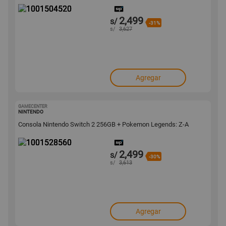
2,499
s/
-31%
s/
3,627
Agregar
GAMECENTER
1001528560
NINTENDO
Consola Nintendo Switch 2 256GB + Pokemon Legends: Z-A
2,499
s/
-30%
s/
3,613
Agregar