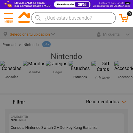
0
MENÚ
Selecciona tu ubicación
Mi cuenta
647
Nintendo
Nintendo
Mandos
Juegos
Consolas
Estuches
Accesorio
Gift Cards
Recomendados
Filtrar
GAMECENTER
1001504520
NINTENDO
Consola Nintendo Switch 2 + Donkey Kong Bananza