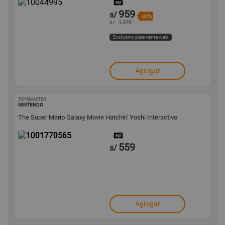
959
s/
-30%
s/
1,370
Exclusivo para venta web
Agregar
TOYSMASTER
1001770565
NINTENDO
The Super Mario Galaxy Movie Hatchin' Yoshi Interactivo
559
s/
Agregar