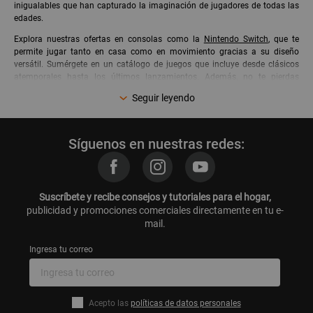
inigualables que han capturado la imaginación de jugadores de todas las
edades.
Explora nuestras ofertas en consolas como la
Nintendo Switch
, que te
permite jugar tanto en casa como en movimiento gracias a su diseño
versátil. Sumérgete en un catálogo de juegos que incluye desde clásicos
atemporales hasta los últimos lanzamientos. Además, no te pierdas
nuestros accesorios, como mandos y cargadores, que aseguran mejorar tu
Seguir leyendo
experiencia de juego.
Compra en Promart.pe y aprovecha nuestras promociones exclusivas,
facilidades de pago y envío rápido a todo el Perú.
Síguenos en nuestras redes:
Con
Nintendo
, la diversión nunca termina. Cada producto está diseñado
pensando en la diversión y la interacción social, perfecto para reuniones
familiares o competiciones con amigos. No importa qué tipo de jugador
seas, en Promart.pe encontrarás algo que se ajuste a tu estilo de juego.
Suscríbete y recibe consejos y tutoriales para el hogar,
publicidad y promociones comerciales directamente en tu e-
Explora más productos
Nintendo
:
mail.
Nintendo Switch
Consolas Nintendo
Ingresa tu correo
Figuras de Acción Nintendo
Estuches Gamer Nintendo
Figuras de Colección Nintendo
Accesorios Gamer Nintendo
Acepto las
políticas de datos personales
Accesorios para Videojuegos Nintendo