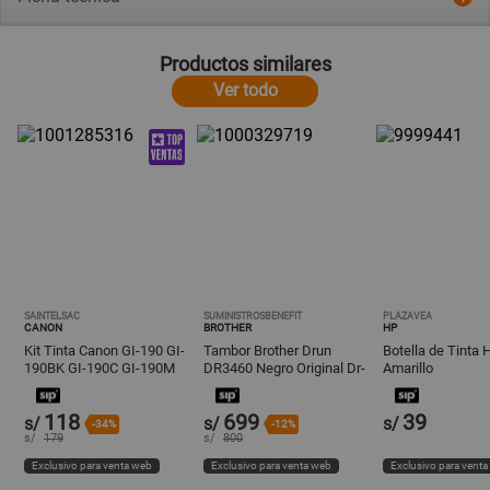
Productos similares
Ver todo
SAINTELSAC
SUMINISTROSBENEFIT
PLAZAVEA
CANON
BROTHER
HP
Kit Tinta Canon GI-190 GI-
Tambor Brother Drun
Botella de Tinta
190BK GI-190C GI-190M
DR3460 Negro Original Dr-
Amarillo
GI-190Y
3460
118
699
39
s/
s/
s/
-34%
-12%
s/
179
s/
800
Exclusivo para venta web
Exclusivo para venta web
Exclusivo para vent