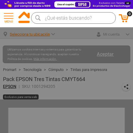
0
MENÚ
Selecciona tu ubicación
Mi cuenta
Utilizamos cookies internas y externas para garantizar tu
Aceptar
experiencia. Al continuar navegando, aceptas nuestra
Política de cookies.
Más información.
Tecnología
Cómputo
Tintas para impresora
Pack EPSON Tres Tintas CMYT664
EPSON
SKU: 1001294205
Exclusivo para venta web