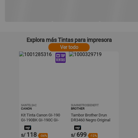
Explora más Tintas para impresora
Ver todo
SAINTELSAC
SUMINISTROSBENEFIT
CANON
BROTHER
Kit Tinta Canon GI-190
Tambor Brother Drun
GI-190BK GI-190C GI-
DR3460 Negro Original
190M GI-190Y
Dr-3460
118
699
s/
s/
-34%
-12%