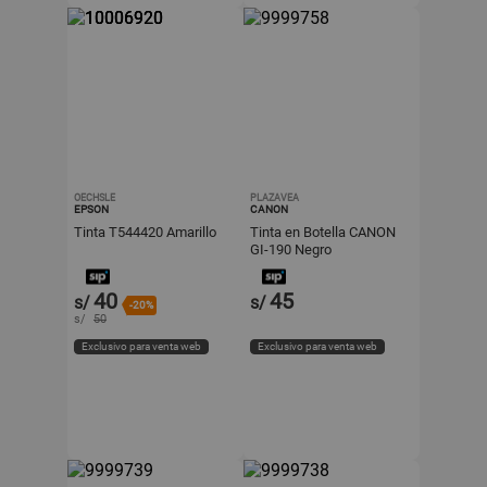
OECHSLE
PLAZAVEA
EPSON
CANON
Tinta T544420 Amarillo
Tinta en Botella CANON
GI-190 Negro
40
45
s/
s/
-20%
s/
50
Exclusivo para venta web
Exclusivo para venta web