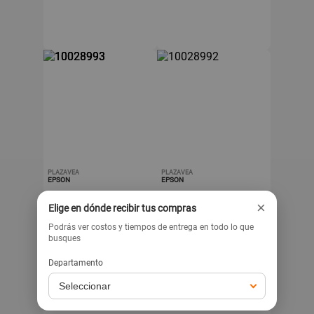
PLAZAVEA
PLAZAVEA
EPSON
EPSON
Tinta EPSON Negro
Tinta EPSON Magenta
×
L3110 T544120 Botella
L3110 T544320 Botella
Elige en dónde recibir tus compras
1un
1un
Podrás ver costos y tiempos de entrega en todo lo que
.90
.90
42
42
s/
s/
busques
Departamento
Exclusivo para venta web
Exclusivo para venta web