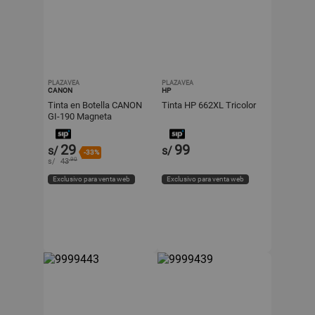
PLAZAVEA
PLAZAVEA
CANON
HP
Tinta en Botella CANON
Tinta HP 662XL Tricolor
GI-190 Magneta
29
99
s/
s/
-33%
.90
s/
43
Exclusivo para venta web
Exclusivo para venta web