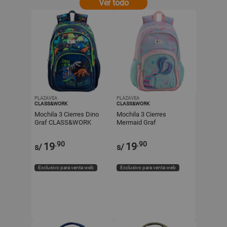
Ver todo
PLAZAVEA
PLAZAVEA
CLASS&WORK
CLASS&WORK
Mochila 3 Cierres Dino
Mochila 3 Cierres
Graf CLASS&WORK
Mermaid Graf
CLASS&WORK
.90
.90
19
19
s/
s/
Exclusivo para venta web
Exclusivo para venta web