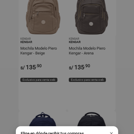
KENGAR
KENGAR
KENGAR
KENGAR
Mochila Modelo Piero
Mochila Modelo Piero
Kengar - Beige
Kengar - Arena
.90
.90
135
135
s/
s/
Exclusivo para venta web
Exclusivo para venta web
×
Elige en dónde recibir tus compras