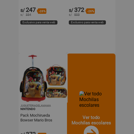
Oficio
Bros Nintendo Oficio
247
372
s/
s/
-26%
-26%
s/
334
s/
503
Exclusivo para venta web
Exclusivo para venta web
JUGUETERIADELAMAMA
NINTENDO
Pack Mochirueda
Ver todo
Bowser Mario Bros
Mochilas escolares
Nintendo Oficio