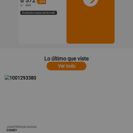
372
s/
-26%
s/
503
Exclusivo para venta web
Lo último que viste
Ver todo
JUGUETERIADELAMAMA
DISNEY