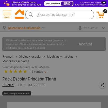
0
MENÚ
Selecciona tu ubicación
Mi cuenta
Utilizamos cookies internas y externas para garantizar tu
Aceptar
experiencia. Al continuar navegando, aceptas nuestra
Política de cookies.
Más información.
Oficina y escolar
Mochilas y maletas
Mochilas escolares
Vendido por JugueteriaDeLaMama
★ ★ ★ ★ ★
|
13
ventas
Pack Escolar Princesa Tiana
DISNEY
SKU: 1001293380
Exclusivo para venta web