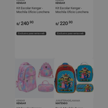
KENGAR
KENGAR
KENGAR
KENGAR
Kit Escolar Kengar -
Kit Escolar Kengar -
Mochila Oficio Lonchera
Mochila Oficio Lonchera
y Cartuchera Plomo
y Cartuchera Lila Corazón
.90
.90
240
220
s/
s/
Exclusivo para venta web
Exclusivo para venta web
KENGAR
JUGUETERIADELAMAMA
KENGAR
NINTENDO