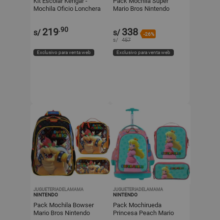
Kit Escolar Kengar -
Pack Mochila Super
Mochila Oficio Lonchera
Mario Bros Nintendo
y Cartuchera Rosado
Oficio
Minicorazón
.90
219
338
s/
s/
-26%
s/
457
Exclusivo para venta web
Exclusivo para venta web
JUGUETERIADELAMAMA
JUGUETERIADELAMAMA
NINTENDO
NINTENDO
Pack Mochila Bowser
Pack Mochirueda
Mario Bros Nintendo
Princesa Peach Mario