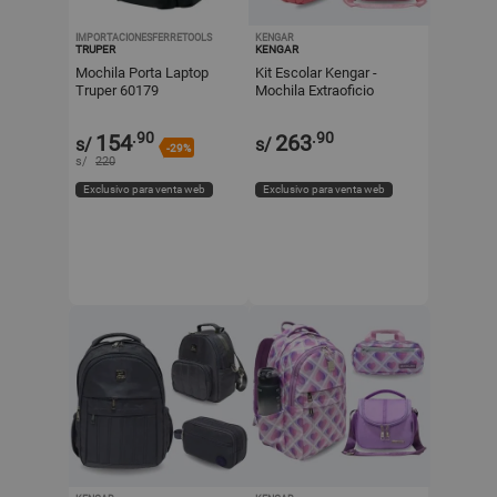
IMPORTACIONESFERRETOOLS
KENGAR
TRUPER
KENGAR
Mochila Porta Laptop
Kit Escolar Kengar -
Truper 60179
Mochila Extraoficio
Lonchera y Cartuchera
Palo Rosa
.90
.90
154
263
s/
s/
-29%
s/
220
Exclusivo para venta web
Exclusivo para venta web