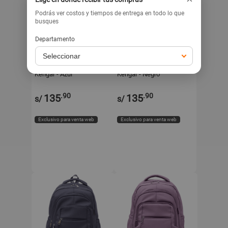
Podrás ver costos y tiempos de entrega en todo lo que
busques
Departamento
KENGAR
KENGAR
KENGAR
KENGAR
Mochila Modelo Piero
Mochila Modelo Piero
Kengar - Azul
Kengar - Negro
.90
.90
135
135
s/
s/
Exclusivo para venta web
Exclusivo para venta web