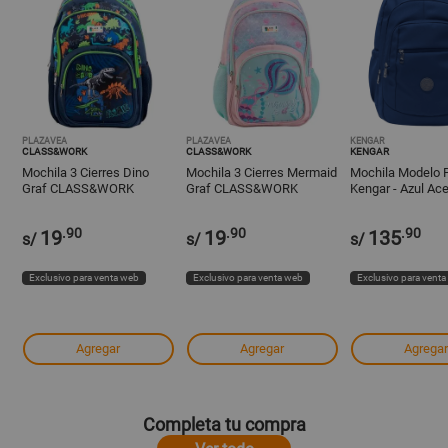
PLAZAVEA
PLAZAVEA
KENGAR
CLASS&WORK
CLASS&WORK
KENGAR
Mochila 3 Cierres Dino
Mochila 3 Cierres Mermaid
Mochila Modelo P
Graf CLASS&WORK
Graf CLASS&WORK
Kengar - Azul Ac
.90
.90
.90
19
19
135
s/
s/
s/
Exclusivo para venta web
Exclusivo para venta web
Exclusivo para vent
Agregar
Agregar
Agregar
Completa tu compra