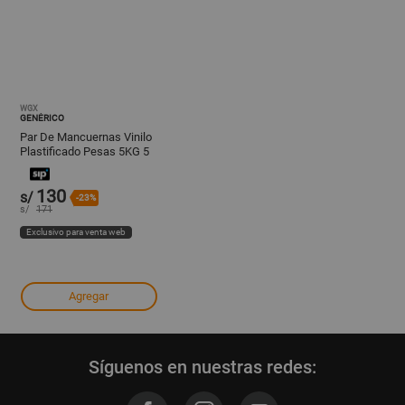
WGX
GENÉRICO
Par De Mancuernas Vinilo
Plastificado Pesas 5KG 5
KG Fit
130
s/
-23%
s/
171
Exclusivo para venta web
Agregar
Síguenos en nuestras redes: