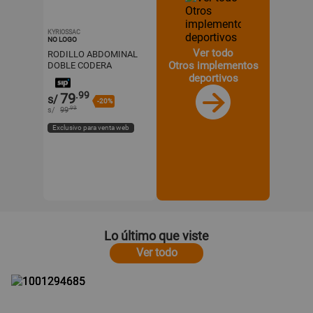
KYRIOSSAC
NO LOGO
Ver todo
RODILLO ABDOMINAL
Otros implementos
DOBLE CODERA
+PANTALLA LCD -AZUL
deportivos
.99
79
s/
-20%
.99
s/
99
Exclusivo para venta web
Lo último que viste
Ver todo