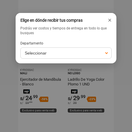
×
Elige en dónde recibir tus compras
Podrás ver costos y tiempos de entrega en todo lo que
busques
Departamento
KYRIOSSAC
KYRIOSSAC
MALI
NO LOGO
Ejercitador de Mandíbula
Ladrillo De Yoga Color
- Blanco
Plomo 1 UND
.99
.99
24
29
s/
s/
-58%
-23%
.99
s/
59
s/
39
Exclusivo para venta web
Exclusivo para venta web