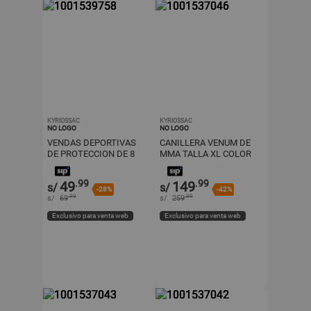
KYRIOSSAC
KYRIOSSAC
NO LOGO
NO LOGO
VENDAS DEPORTIVAS
CANILLERA VENUM DE
DE PROTECCION DE 8
MMA TALLA XL COLOR
CM X 3 MTS COLOR
PLOMO CON NEGRO
NEGRO
.99
.99
49
149
s/
s/
-28%
-42%
.99
.99
s/
69
s/
259
Exclusivo para venta web
Exclusivo para venta web