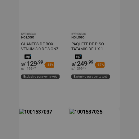
KYRIOSSAC
KYRIOSSAC
NO LOGO
NO LOGO
GUANTES DE BOX
PAQUETE DE PISO
VENUM 3.0 DE 8 ONZ
TATAMIS DE 1 X 1
COLOR NEGRO + BUCAL
METRO DOBLE COLOR
EVERLAST
ANTIDESLIZANTE
.99
.99
129
249
s/
s/
-35%
-37%
.99
.99
s/
199
s/
399
Exclusivo para venta web
Exclusivo para venta web