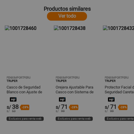
Productos similares
Ver todo
FENIXIMPORTPERU
FENIXIMPORTPERU
FENIXIMPORTPERU
TRUPER
TRUPER
TRUPER
Casco de Seguridad
Orejera Ajustable Para
Protector Facial 
Blanco con Ajuste de
Casco con Sistema de
Seguridad Careta
Matraca Truper CAS-B
Ajuste Truper Oaj-C
Transparente Tru
500
38
71
71
s/
s/
s/
-28%
-28%
-28%
s/
53
s/
99
s/
99
Exclusivo para venta web
Exclusivo para venta web
Exclusivo para vent