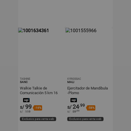
TASHINE
KYRIOSSAC
SANC
MALI
Walkie Talkie de
Ejercitador de Mandíbula
Comunicación 5 km 16
-Plomo
Canales Construcción
Resistente Radios
.99
99
24
s/
s/
Portátiles
-16%
-58%
.99
s/
119
s/
59
Exclusivo para venta web
Exclusivo para venta web