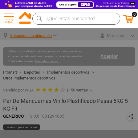
0
MENÚ
Selecciona tu ubicación
Mi cuenta
Utilizamos cookies internas y externas para garantizar tu
Aceptar
experiencia. Al continuar navegando, aceptas nuestra
Política de cookies.
Más información.
Deportes
Implementos deportivos
Otros implementos deportivos
★ ★ ★ ★
☆
Vendido por WGX
|
+50
ventas
Par De Mancuernas Vinilo Plastificado Pesas 5KG 5
KG Fit
GENÉRICO
SKU: 1001294685
Exclusivo para venta web