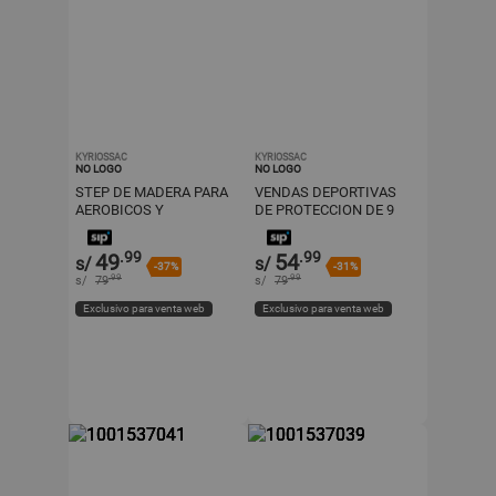
KYRIOSSAC
KYRIOSSAC
NO LOGO
NO LOGO
STEP DE MADERA PARA
VENDAS DEPORTIVAS
AEROBICOS Y
DE PROTECCION DE 9
ENTRENAMIENTOS
CM X 3 MTS COLOR
COLOR PARA MUJERES
BLANCO
.99
.99
49
54
s/
s/
-37%
-31%
.99
.99
s/
79
s/
79
Exclusivo para venta web
Exclusivo para venta web