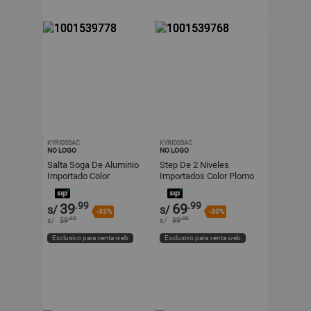
KYRIOSSAC
KYRIOSSAC
NO LOGO
NO LOGO
Salta Soga De Aluminio
Step De 2 Niveles
Importado Color
Importados Color Plomo
MORADO
Para Gimnasio
.99
.99
39
69
s/
s/
-33%
-30%
.99
.99
s/
59
s/
99
Exclusivo para venta web
Exclusivo para venta web