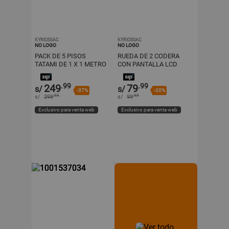
KYRIOSSAC
KYRIOSSAC
NO LOGO
NO LOGO
PACK DE 5 PISOS
RUEDA DE 2 CODERA
TATAMI DE 1 X 1 METRO
CON PANTALLA LCD
DOBLE COLOR
PARA ABDOMINALES-
ANTIDESLIZANTE
ROSADO
.99
.99
249
79
s/
s/
-37%
-20%
.99
.99
s/
399
s/
99
Exclusivo para venta web
Exclusivo para venta web