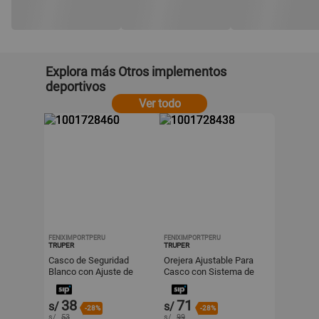
Explora más Otros implementos
deportivos
Ver todo
FENIXIMPORTPERU
FENIXIMPORTPERU
TRUPER
TRUPER
Casco de Seguridad
Orejera Ajustable Para
Blanco con Ajuste de
Casco con Sistema de
Matraca Truper CAS-B
Ajuste Truper Oaj-C
38
71
s/
s/
-28%
-28%
s/
53
s/
99