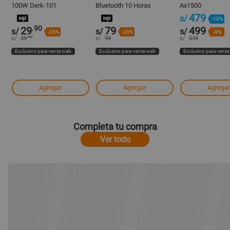
100W Derk-101
Bluetooth 10 Horas
Ax1500
Echoboom-m1
479
s/
-12%
.90
29
79
499
s/
s/
s/
-25%
-20%
-9%
.90
s/
39
s/
99
s/
549
Exclusivo para venta web
Exclusivo para venta web
Exclusivo para vent
Agregar
Agregar
Agregar
Completa tu compra
Ver todo