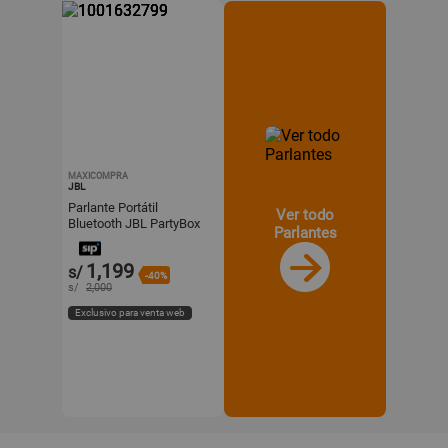
MAXICOMPRA
JBL
Parlante Portátil
Ver todo
Bluetooth JBL PartyBox
Parlantes
On-The-Go Essential con
Micrófono - Negro
1,199
s/
-40%
s/
2,000
Exclusivo para venta web