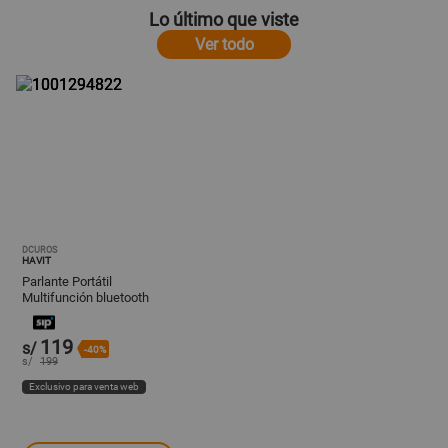
Lo último que viste
Ver todo
DCUROS
HAVIT
Parlante Portátil
Multifunción bluetooth
SK835BT
119
s/
-40%
s/
199
Exclusivo para venta web