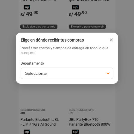
trek
.90
.90
49
49
s/
s/
Exclusivo para venta web
Exclusivo para venta web
×
Elige en dónde recibir tus compras
Podrás ver costos y tiempos de entrega en todo lo que
busques
Departamento
ELECTRONICSSTORE
ELECTRONICSSTORE
JBL
JBL
Parlante Bluetooth JBL
JBL PartyBox 710
FLIP 7 16rs AI Sound
Parlante Bluetooth 800W
Boost Negro
Portatil IPX4