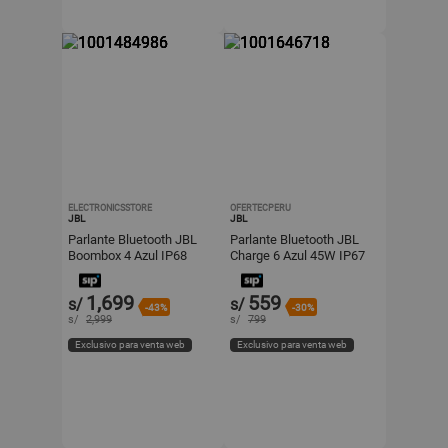
ELECTRONICSSTORE
OFERTECPERU
JBL
JBL
Parlante Bluetooth JBL
Parlante Bluetooth JBL
Boombox 4 Azul IP68
Charge 6 Azul 45W IP67
210W
28Hrs
1,699
559
s/
s/
-43%
-30%
s/
2,999
s/
799
Exclusivo para venta web
Exclusivo para venta web