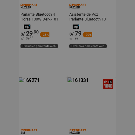
KUZLER
KUZLER
Parlante Bluetooth 4
Asistente de Voz
Horas 100W Derk-101
Parlante Bluetooth 10
Horas Echoboom-m1
.90
29
79
s/
s/
-25%
-20%
.90
s/
39
s/
99
Exclusivo para venta web
Exclusivo para venta web
SM
KUZLER