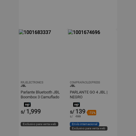
RRJELECTRONICS
COMPRAFACILEXPRESS
JBL
JBL
Parlante Bluetooth JBL
PARLANTE GO 4 JBL |
Boombox 3 Camuflado
NEGRO
1,999
139
s/
s/
-72%
s/
499
Exclusivo para venta web
Envío internacional
Exclusivo para venta web