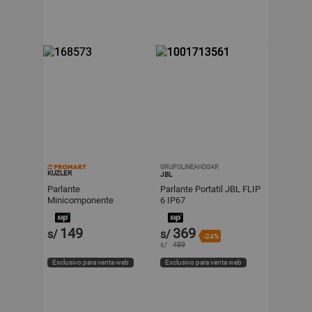
GRUPOLINEAHOGAR
KUZLER
JBL
Parlante
Parlante Portatil JBL FLIP
Minicomponente
6 IP67
Karaoke 400w Kuzler Al-
102
149
369
s/
s/
-24%
s/
489
Exclusivo para venta web
Exclusivo para venta web