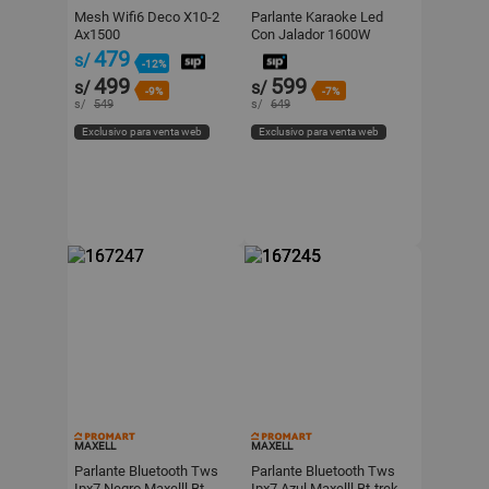
Mesh Wifi6 Deco X10-2
Parlante Karaoke Led
Ax1500
Con Jalador 1600W
Partyload-1 Kuzler
479
s/
-12%
499
599
s/
s/
-9%
-7%
s/
549
s/
649
Exclusivo para venta web
Exclusivo para venta web
MAXELL
MAXELL
Parlante Bluetooth Tws
Parlante Bluetooth Tws
Ipx7 Negro Maxelll Bt-
Ipx7 Azul Maxelll Bt-trek