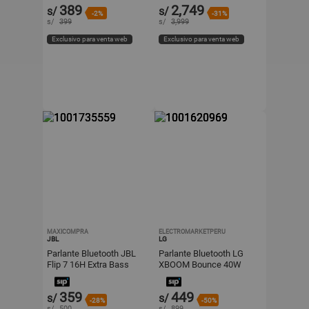
389
2,749
s/
s/
-2%
-31%
s/
399
s/
3,999
Exclusivo para venta web
Exclusivo para venta web
MAXICOMPRA
ELECTROMARKETPERU
JBL
LG
Parlante Bluetooth JBL
Parlante Bluetooth LG
Flip 7 16H Extra Bass
XBOOM Bounce 40W
IP67 ROSADO
Certifición Militar Ip67
359
449
s/
s/
-28%
-50%
s/
500
s/
899