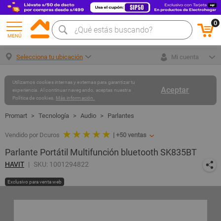
0
MENÚ
Selecciona tu ubicación
Mi cuenta
Utilizamos cookies internas y externas para garantizar tu
Aceptar
experiencia. Al continuar navegando, aceptas nuestra
Política de cookies.
Más información.
Tecnología
Audio
Parlantes
★ ★ ★ ★ ★
Vendido por Dcuros
|
+50
ventas
Parlante Portátil Multifunción bluetooth SK835BT
HAVIT
SKU: 1001294822
Exclusivo para venta web