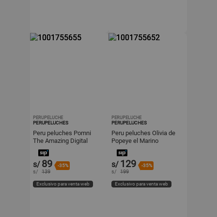
PERUPELUCHE
PERUPELUCHE
PERUPELUCHES
PERUPELUCHES
Peru peluches Pomni
Peru peluches Olivia de
The Amazing Digital
Popeye el Marino
Circus
89
129
s/
s/
-35%
-35%
s/
139
s/
199
Exclusivo para venta web
Exclusivo para venta web