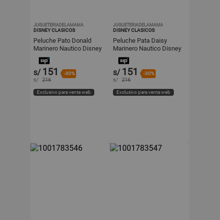
JUGUETERIADELAMAMA
JUGUETERIADELAMAMA
DISNEY CLASICOS
DISNEY CLASICOS
Peluche Pato Donald
Peluche Pata Daisy
Marinero Nautico Disney
Marinero Nautico Disney
Store 20 cm
Store 25 cm
151
151
s/
s/
-30%
-30%
s/
216
s/
216
Exclusivo para venta web
Exclusivo para venta web