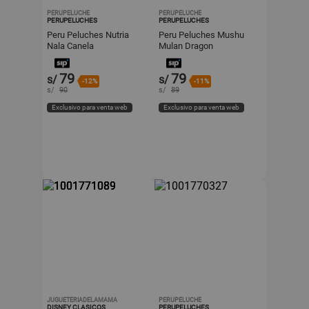
PERUPELUCHE
PERUPELUCHE
PERUPELUCHES
PERUPELUCHES
Peru Peluches Nutria
Peru Peluches Mushu
Nala Canela
Mulan Dragon
79
79
s/
s/
-12%
-11%
s/
90
s/
89
Exclusivo para venta web
Exclusivo para venta web
JUGUETERIADELAMAMA
PERUPELUCHE
DISNEY CLASICOS
PERUPELUCHES