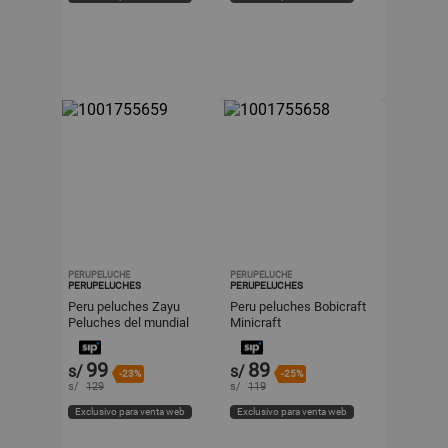
PERUPELUCHE
PERUPELUCHE
PERUPELUCHES
PERUPELUCHES
Peru peluches Zayu
Peru peluches Bobicraft
Peluches del mundial
Minicraft
2026
99
89
s/
s/
-23%
-25%
s/
129
s/
119
Exclusivo para venta web
Exclusivo para venta web