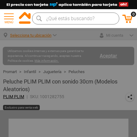
0
MENÚ
Selecciona tu ubicación
Mi cuenta
Utilizamos cookies internas y externas para garantizar tu
Aceptar
experiencia. Al continuar navegando, aceptas nuestra
Política de cookies.
Más información.
Infantil
Juguetería
Peluches
Peluche PLIM PLIM con sonido 30cm (Modelos
Aleatorios)
PLIM PLIM
SKU: 1001282755
Exclusivo para venta web