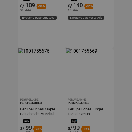
CONEJITO
109
140
s/
s/
-39%
-50%
s/
179
s/
280
Exclusivo para venta web
Exclusivo para venta web
PERUPELUCHE
PERUPELUCHE
PERUPELUCHES
PERUPELUCHES
Peru peluches Maple
Peru peluches Kinger
Peluche del Mundial
Digital Circus
2026
99
99
s/
s/
-28%
-16%