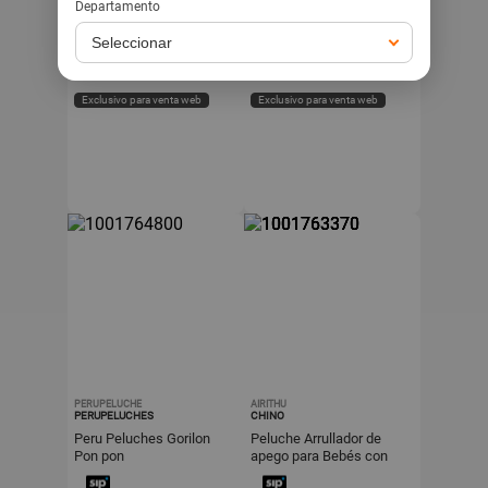
Cara de Papa
Departamento
79
79
s/
s/
-27%
-33%
s/
109
s/
119
Exclusivo para venta web
Exclusivo para venta web
PERUPELUCHE
AIRITHU
PERUPELUCHES
CHINO
Peru Peluches Gorilon
Peluche Arrullador de
Pon pon
apego para Bebés con
Función de Palmadas