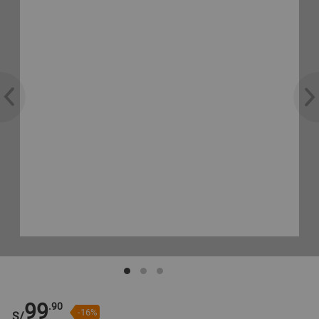
99
.90
-16%
S/