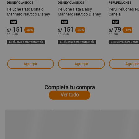
DISNEY CLASICOS
DISNEY CLASICOS
PERUPELUCHES
Peluche Pato Donald
Peluche Pata Daisy
Peru Peluches Nu
Marinero Nautico Disney
Marinero Nautico Disney
Canela
Store 20 cm
Store 25 cm
151
151
79
s/
s/
s/
-30%
-30%
-12%
s/
216
s/
216
s/
90
Exclusivo para venta web
Exclusivo para venta web
Exclusivo para vent
Agregar
Agregar
Agregar
Completa tu compra
Ver todo