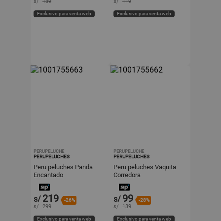
s/
139
s/
119
Exclusivo para venta web
Exclusivo para venta web
PERUPELUCHE
PERUPELUCHE
PERUPELUCHES
PERUPELUCHES
Peru peluches Panda
Peru peluches Vaquita
Encantado
Corredora
219
99
s/
s/
-26%
-28%
s/
299
s/
139
Exclusivo para venta web
Exclusivo para venta web