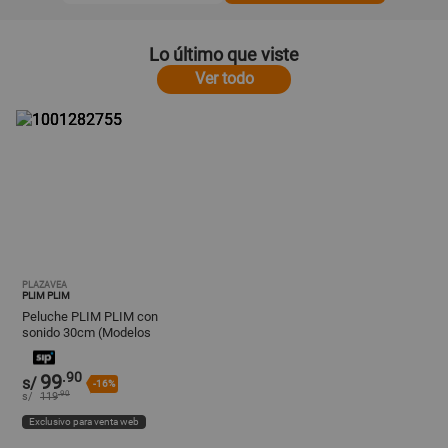
Lo último que viste
Ver todo
PLAZAVEA
PLIM PLIM
Peluche PLIM PLIM con
sonido 30cm (Modelos
Aleatorios)
.90
99
s/
-16%
.90
s/
119
Exclusivo para venta web