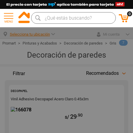
0
MENÚ
Selecciona tu ubicación
Mi cuenta
7
Pinturas y Acabados
Decoración de paredes
Gris
Decoración de paredes
Recomendados
Filtrar
166078
DECOPAPEL
Vinil Adhesivo Decopapel Acero Claro 0.45x3m
.90
29
s/