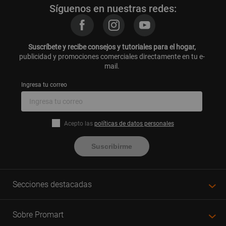
¡Recuerda que podrás encontrar los artículos de decoración de paredes con
Síguenos en nuestras redes:
grandes descuentos online durante el
Cyber Days
y
Cyber Wow
de
Promart.pe!
Asimismo, te invitamos a leer nuestro artículos:
Suscríbete y recibe consejos y tutoriales para el hogar,
Wall Paneling: Qué es, características y más
publicidad y promociones comerciales directamente en tu e-
¿Qué es una cenefa para decorar paredes?
mail.
Ingresa tu correo
Acepto las
políticas de datos personales
Suscribirme
Secciones destacadas
Sobre Promart