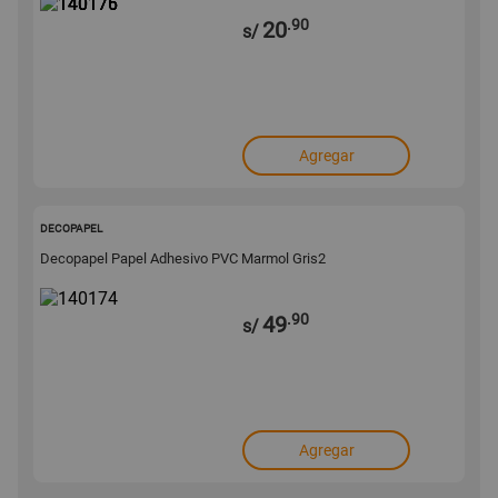
.90
20
s/
Agregar
140174
DECOPAPEL
Decopapel Papel Adhesivo PVC Marmol Gris2
.90
49
s/
Agregar