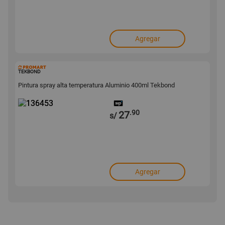
Agregar
136453
TEKBOND
Pintura spray alta temperatura Aluminio 400ml Tekbond
.90
27
s/
Agregar