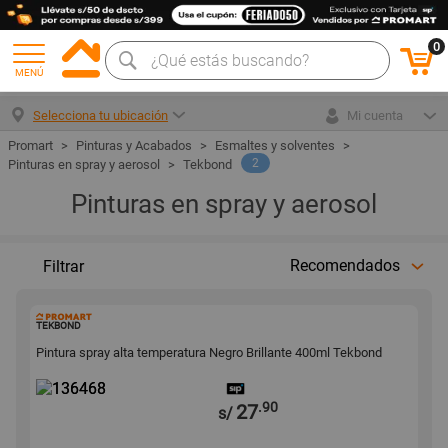
0
MENÚ
Selecciona tu ubicación
Mi cuenta
Pinturas y Acabados
Esmaltes y solventes
2
Pinturas en spray y aerosol
Tekbond
Pinturas en spray y aerosol
Recomendados
Filtrar
136468
TEKBOND
Pintura spray alta temperatura Negro Brillante 400ml Tekbond
.90
27
s/