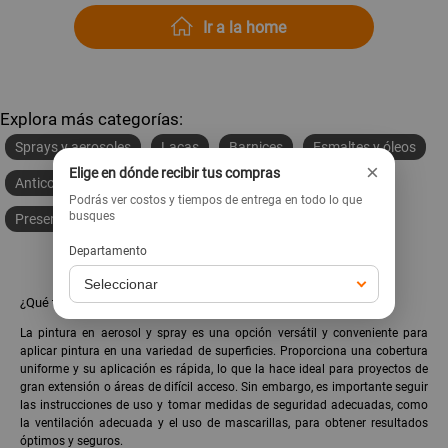
Ir a la home
Explora más categorías:
Sprays y aerosoles
Lacas
Barnices
Esmaltes y óleos
×
Elige en dónde recibir tus compras
Anticorrosivos y zincromatos
Disolventes
Podrás ver costos y tiempos de entrega en todo lo que
busques
Preservantes y tintes para madera
Departamento
¿Qué tan buena es la pintura en aerosol y spray?
La pintura en aerosol y spray es una opción versátil y conveniente para
aplicar pintura en una variedad de superficies. Proporciona una cobertura
uniforme y su aplicación es rápida, lo que la hace ideal para proyectos de
gran extensión o áreas de difícil acceso. Sin embargo, es importante seguir
las instrucciones de uso y tomar medidas de seguridad adecuadas, como
la ventilación adecuada y el uso de mascarillas, para obtener resultados
óptimos y seguros.