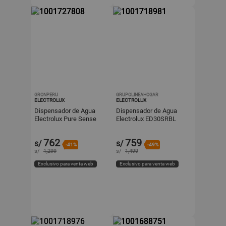
GRONPERU
GRUPOLINEAHOGAR
ELECTROLUX
ELECTROLUX
Dispensador de Agua
Dispensador de Agua
Electrolux Pure Sense
Electrolux ED30SRBL
con Botellón Oculto
Pure Sense con Botellón
Negro ED30SRBL
Oculto - Negro
762
759
s/
s/
-41%
-49%
s/
1,299
s/
1,499
Exclusivo para venta web
Exclusivo para venta web