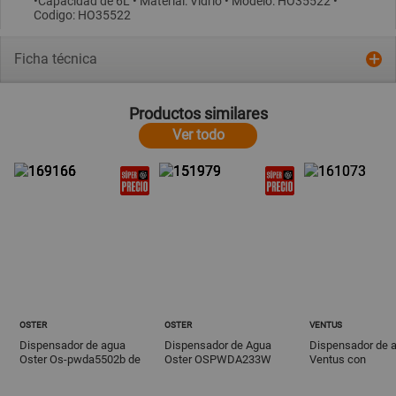
•Capacidad de 6L • Material: Vidrio • Modelo: HO35522 •
Codigo: HO35522
Ficha técnica
Productos similares
Ver todo
OSTER
OSTER
VENTUS
Dispensador de agua
Dispensador de Agua
Dispensador de 
Oster Os-pwda5502b de
Oster OSPWDA233W
Ventus con
piso 2 caños
Blanco de 27.5 cm
compartimiento 20