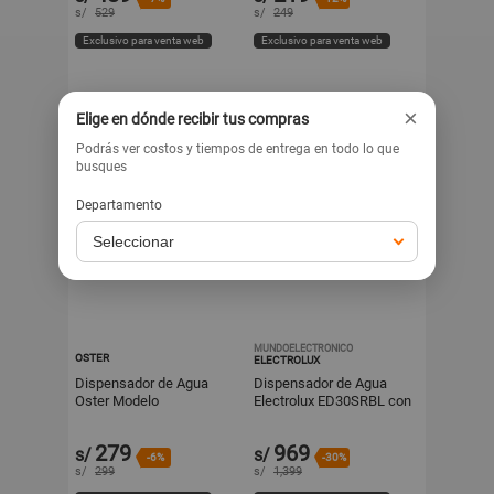
s/
529
s/
249
Exclusivo para venta web
Exclusivo para venta web
×
Elige en dónde recibir tus compras
Podrás ver costos y tiempos de entrega en todo lo que
busques
Departamento
MUNDOELECTRONICO
OSTER
ELECTROLUX
Dispensador de Agua
Dispensador de Agua
Oster Modelo
Electrolux ED30SRBL con
OSPWD522B Negro de 5
Botellón Oculto y Seguro
l
para Niños
279
969
s/
s/
-6%
-30%
s/
299
s/
1,399