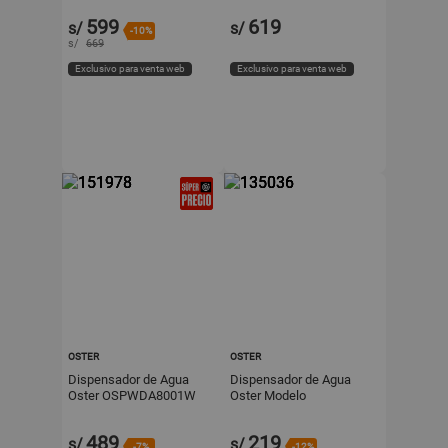
599
619
s/
s/
-10%
s/
669
Exclusivo para venta web
Exclusivo para venta web
OSTER
OSTER
Dispensador de Agua
Dispensador de Agua
Oster OSPWDA8001W
Oster Modelo
Blanco
OSPWD520W Blanco de
5 l
489
219
s/
s/
-7%
-12%