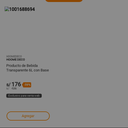
HOOMEDECO
HOOME DECO
Producto de Bebida
Transparente 6L con Base
Metalica para Mesa y
Eventos Y+Post It
176
s/
-59%
s/
436
Exclusivo para venta web
Agregar