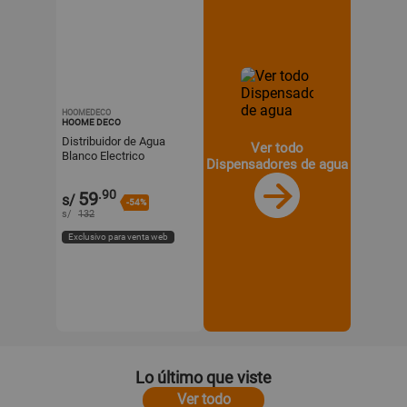
HOOMEDECO
HOOME DECO
Distribuidor de Agua
Ver todo
Blanco Electrico
Dispensadores de agua
Recargable Para
Ambientes Familiares
.90
59
s/
Y+Regalo Sticker
-54%
s/
132
Exclusivo para venta web
Lo último que viste
Ver todo