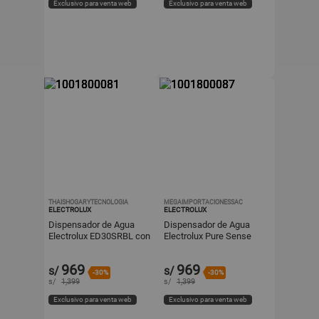
Exclusivo para venta web
Exclusivo para venta web
THAISHOGARYTECNOLOGIA
MEGAIMPORTACIONESSAC
ELECTROLUX
ELECTROLUX
Dispensador de Agua
Dispensador de Agua
Electrolux ED30SRBL con
Electrolux Pure Sense
Tres Salidas de Agua y
Negro ED30SRBL para
Botellón Oculto
Hogar y Oficina
969
969
s/
s/
-30%
-30%
s/
1,399
s/
1,399
Exclusivo para venta web
Exclusivo para venta web