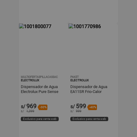
MULTIOFERTASPILLACASSAC
PAKET
ELECTROLUX
ELECTROLUX
Dispensador de Agua
Dispensador de Agua
Electrolux Pure Sense
EA11SR Frio-Calor
con Enfriamiento por
Compresor ED30SRBL
969
599
s/
s/
-30%
-40%
s/
1,399
s/
999
Exclusivo para venta web
Exclusivo para venta web