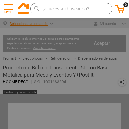
0
MENÚ
Selecciona tu ubicación
Mi cuenta
Utilizamos cookies internas y externas para garantizar tu
Aceptar
experiencia. Al continuar navegando, aceptas nuestra
Política de cookies.
Más información.
Electrohogar
Refrigeración
Dispensadores de agua
Producto de Bebida Transparente 6L con Base
Metalica para Mesa y Eventos Y+Post It
HOOME DECO
SKU: 1001688694
Exclusivo para venta web