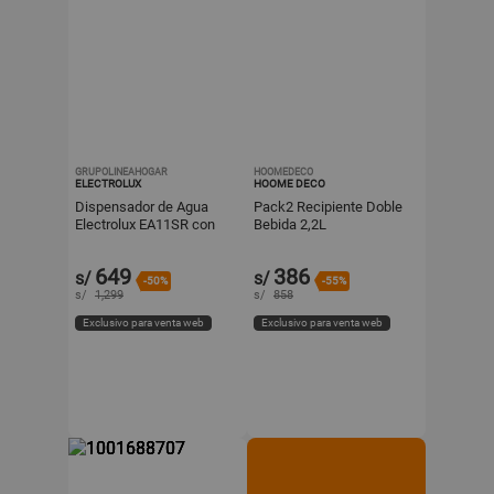
GRUPOLINEAHOGAR
HOOMEDECO
ELECTROLUX
HOOME DECO
Dispensador de Agua
Pack2 Recipiente Doble
Electrolux EA11SR con
Bebida 2,2L
Gabinete Gris
Transparente para
Reuniones y Fiesta
649
386
s/
s/
Y+Regalo Sticker
-50%
-55%
s/
1,299
s/
858
Exclusivo para venta web
Exclusivo para venta web