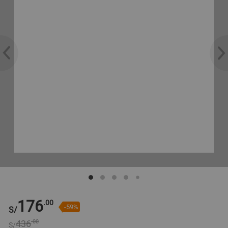
176
.00
-59%
S/
436
.00
S/