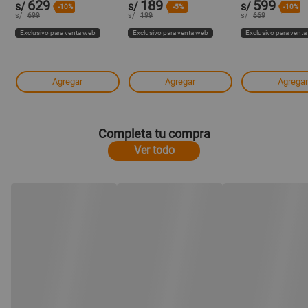
629
189
599
s/
s/
s/
-10%
-5%
-10%
s/
699
s/
199
s/
669
Exclusivo para venta web
Exclusivo para venta web
Exclusivo para vent
Agregar
Agregar
Agregar
Completa tu compra
Ver todo