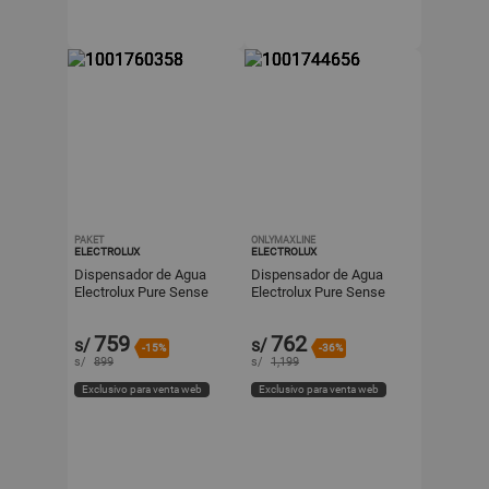
PAKET
ONLYMAXLINE
ELECTROLUX
ELECTROLUX
Dispensador de Agua
Dispensador de Agua
Electrolux Pure Sense
Electrolux Pure Sense
con Botellón Oculto
con Botellón Oculto
Negro ED30SRBL
Negro ED30SRBL
759
762
s/
s/
-15%
-36%
s/
899
s/
1,199
Exclusivo para venta web
Exclusivo para venta web