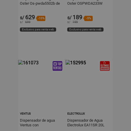
Oster Os-pwda5502b de
Oster OSPWDA233W
piso 2 caños
Blanco de 27.5 cm
629
189
s/
s/
-10%
-5%
s/
699
s/
199
Exclusivo para venta web
Exclusivo para venta web
VENTUS
ELECTROLUX
Dispensador de agua
Dispensador de Agua
Ventus con
Electrolux EA11SR 20L
compartimiento 20 litros
Gris con 3 Temperaturas