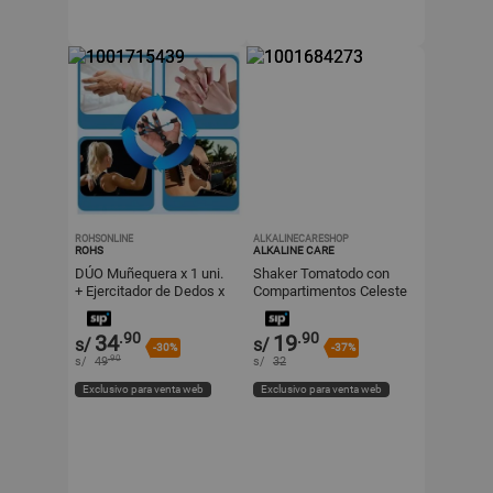
ROHSONLINE
ALKALINECARESHOP
ROHS
ALKALINE CARE
DÚO Muñequera x 1 uni.
Shaker Tomatodo con
+ Ejercitador de Dedos x
Compartimentos Celeste
1 uni. UNISEX
- Agitador Mezclador
Antiderrame
.90
.90
34
19
s/
s/
-30%
-37%
.90
s/
49
s/
32
Exclusivo para venta web
Exclusivo para venta web