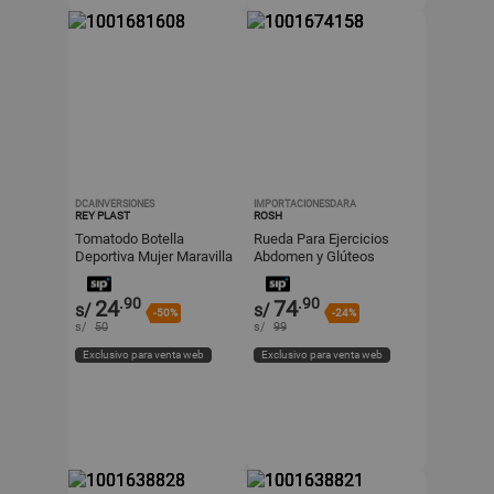
DCAINVERSIONES
IMPORTACIONESDARA
REY PLAST
ROSH
Tomatodo Botella
Rueda Para Ejercicios
Deportiva Mujer Maravilla
Abdomen y Glúteos
Wonder Woman 1.1L
Rosado
.90
.90
24
74
s/
s/
-50%
-24%
s/
50
s/
99
Exclusivo para venta web
Exclusivo para venta web