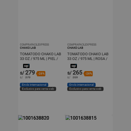
COMPRAFACILEXPRESS
COMPRAFACILEXPRESS
CHAKO LAB
CHAKO LAB
TOMATODO CHAKO LAB
TOMATODO CHAKO LAB
33 OZ / 975 ML | PIEL /
33 OZ / 975 ML | ROSA /
AMARILLO
VERDE
279
265
s/
s/
-26%
-26%
s/
379
s/
359
Envío internacional
Envío internacional
Exclusivo para venta web
Exclusivo para venta web