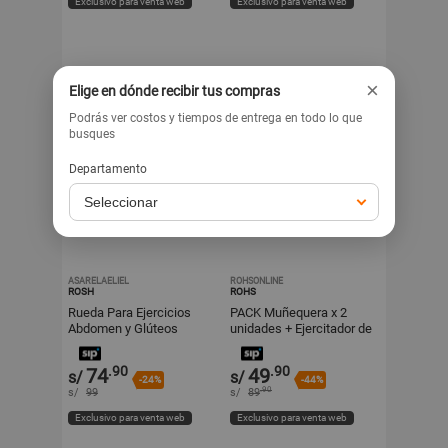
Exclusivo para venta web
Exclusivo para venta web
×
Elige en dónde recibir tus compras
Podrás ver costos y tiempos de entrega en todo lo que
busques
Departamento
ASARELAELIEL
ROHSONLINE
ROSH
ROHS
Rueda Para Ejercicios
PACK Muñequera x 2
Abdomen y Glúteos
unidades + Ejercitador de
Rosado
Dedos x 2 uni.
.90
.90
74
49
s/
s/
-24%
-44%
.90
s/
99
s/
89
Exclusivo para venta web
Exclusivo para venta web