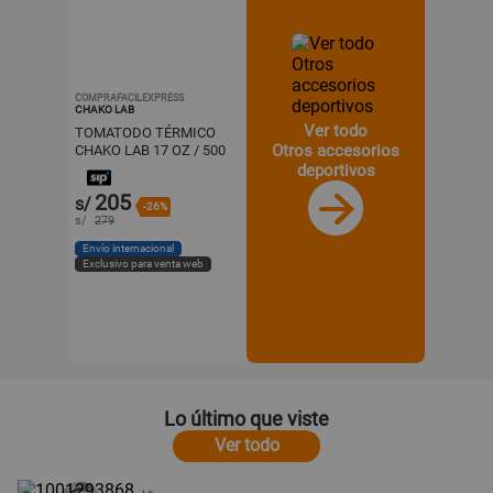
COMPRAFACILEXPRESS
CHAKO LAB
Ver todo
TOMATODO TÉRMICO
Otros accesorios
CHAKO LAB 17 OZ / 500
ML | ROSA
deportivos
205
s/
-26%
s/
279
Envío internacional
Exclusivo para venta web
Lo último que viste
Ver todo