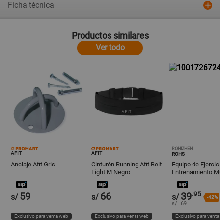
Ficha técnica
Productos similares
Ver todo
ROHIZHEN
AFIT
AFIT
ROHS
Anclaje Afit Gris
Cinturón Running Afit Belt
Equipo de Ejercic
Light M Negro
Entrenamiento Mu
Suelo Pélvico
.95
59
66
39
s/
s/
s/
-42%
s/
69
Exclusivo para venta web
Exclusivo para venta web
Exclusivo para vent