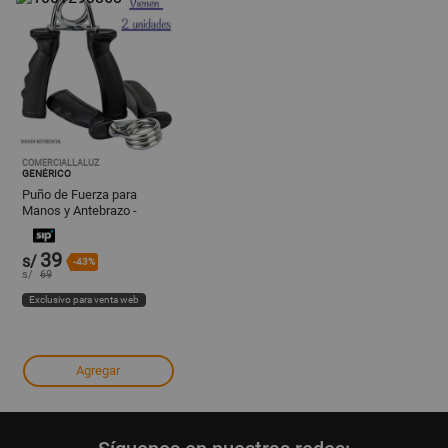
COMERCIALLALUZ
GENÉRICO
Puño de Fuerza para
Manos y Antebrazo -
NEGRO
39
s/
-43%
s/
69
Exclusivo para venta web
Agregar