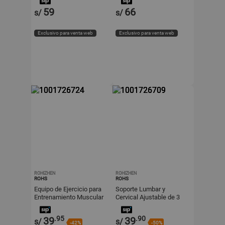
59
66
s/
s/
Exclusivo para venta web
Exclusivo para venta web
ROHIZHEN
ROHIZHEN
ROHS
ROHS
Equipo de Ejercicio para
Soporte Lumbar y
Entrenamiento Muscular
Cervical Ajustable de 3
y Suelo Pélvico
Niveles
.95
.90
39
39
s/
s/
-42%
-50%