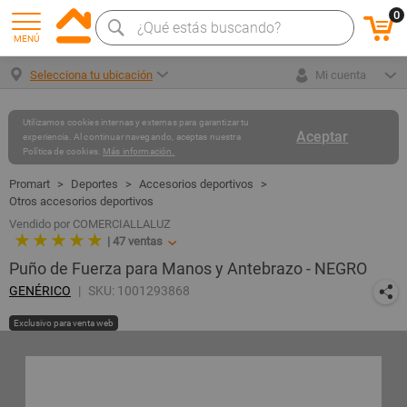
0
MENÚ
Selecciona tu ubicación
Mi cuenta
Utilizamos cookies internas y externas para garantizar tu
Aceptar
experiencia. Al continuar navegando, aceptas nuestra
Política de cookies.
Más información.
Deportes
Accesorios deportivos
Otros accesorios deportivos
Vendido por COMERCIALLALUZ
★ ★ ★ ★ ★
|
47
ventas
Puño de Fuerza para Manos y Antebrazo - NEGRO
GENÉRICO
SKU: 1001293868
Exclusivo para venta web