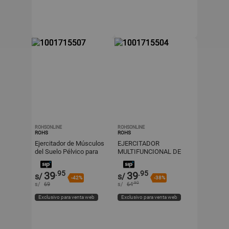
ROHSONLINE
ROHSONLINE
ROHS
ROHS
Ejercitador de Músculos
EJERCITADOR
del Suelo Pélvico para
MULTIFUNCIONAL DE
Cadera y Muslo Interior
MUSCULOS
.95
.95
39
39
s/
s/
-42%
-38%
.90
s/
69
s/
64
Exclusivo para venta web
Exclusivo para venta web