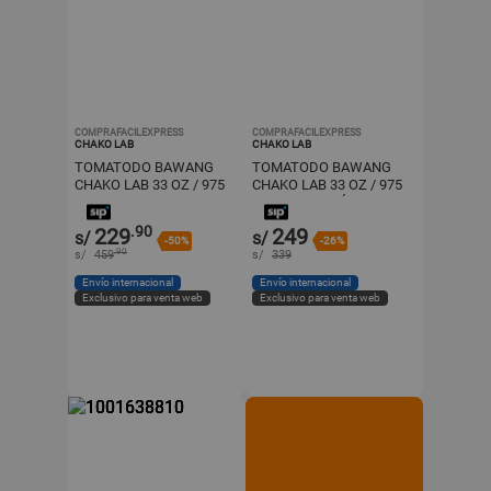
COMPRAFACILEXPRESS
COMPRAFACILEXPRESS
CHAKO LAB
CHAKO LAB
TOMATODO BAWANG
TOMATODO BAWANG
CHAKO LAB 33 OZ / 975
CHAKO LAB 33 OZ / 975
ML | ROSA / VERDE
ML | ROSA / PÚRPURA
CLARO
.90
229
249
s/
s/
-50%
-26%
.90
s/
459
s/
339
Envío internacional
Envío internacional
Exclusivo para venta web
Exclusivo para venta web