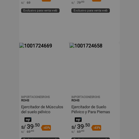
.90
s/
69
s/
79
Exclusivo para venta web
Exclusivo para venta web
IMPORTACIONESROHS
IMPORTACIONESROHS
ROHS
ROHS
Ejercitador de Músculos
Ejercitador de Suelo
del suelo pélvico
Pélvico y Para Piernas
más delgadas y
tonificadas
.50
.50
39
39
s/
s/
-43%
-43%
.90
.90
s/
69
s/
69