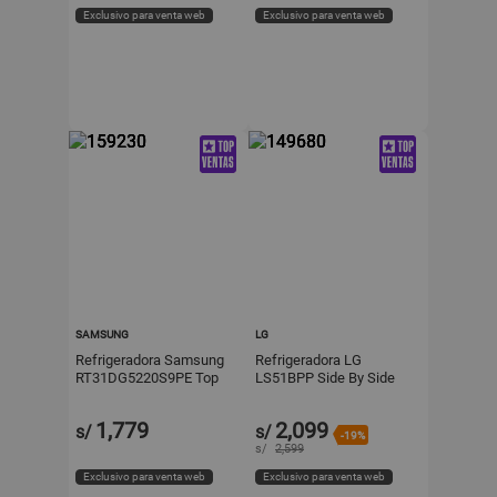
Exclusivo para venta web
Exclusivo para venta web
SAMSUNG
LG
Refrigeradora Samsung
Refrigeradora LG
RT31DG5220S9PE Top
LS51BPP Side By Side
Mount 301L Plata
Smart Inverter 509L
Plateado
1,779
2,099
s/
s/
-19%
s/
2,599
Exclusivo para venta web
Exclusivo para venta web