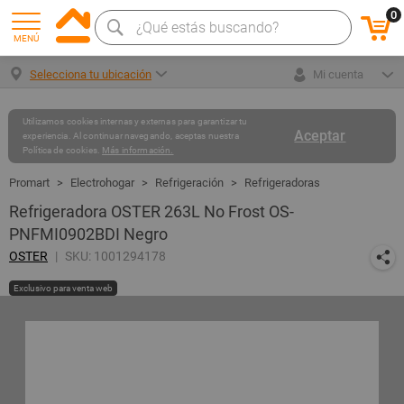
0
MENÚ
Selecciona tu ubicación
Mi cuenta
Utilizamos cookies internas y externas para garantizar tu
Aceptar
experiencia. Al continuar navegando, aceptas nuestra
Política de cookies.
Más información.
Electrohogar
Refrigeración
Refrigeradoras
Refrigeradora OSTER 263L No Frost OS-
PNFMI0902BDI Negro
OSTER
SKU: 1001294178
Exclusivo para venta web