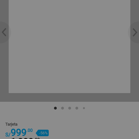
Tarjeta
999
.00
-56%
S/