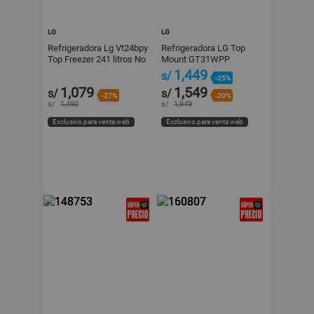
LG
LG
Refrigeradora Lg Vt24bpy
Refrigeradora LG Top
Top Freezer 241 litros No
Mount GT31WPP
Frost Plata
Plateada 314L con Motor
1,449
s/
-25%
Smart Inverter
1,079
1,549
s/
s/
-27%
-20%
s/
1,490
s/
1,949
Exclusivo para venta web
Exclusivo para venta web