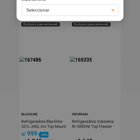
529
599
s/
s/
-49%
-45%
549
649
s/
s/
-47%
-40%
s/
1,049
s/
1,099
Exclusivo para venta web
Exclusivo para venta web
BLACKLINE
INDURAMA
Refrigeradora Blackline
Refrigeradora Indurama
331L 340L-Inv Top Mount
RI-389DNI Top Freezer
Inoxidable Plata
246L Negro
999
s/
-58%