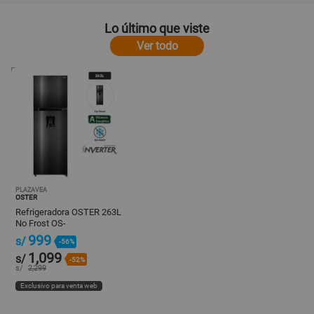
Lo último que viste
Ver todo
PLAZAVEA
OSTER
Refrigeradora OSTER 263L
No Frost OS-
PNFMI0902BDI Negro
999
s/
-56%
1,099
s/
-52%
s/
2,299
Exclusivo para venta web