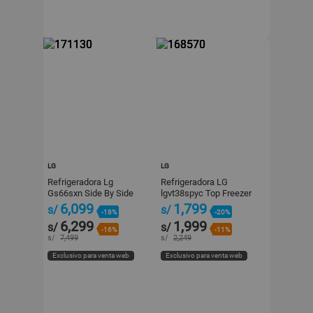
LG
LG
Refrigeradora Lg
Refrigeradora LG
Gs66sxn Side By Side
lgvt38spyc Top Freezer
617 litros Negro
374L Plata
6,099
1,799
s/
s/
-18%
-20%
6,299
1,999
s/
s/
-16%
-11%
s/
7,499
s/
2,249
Exclusivo para venta web
Exclusivo para venta web