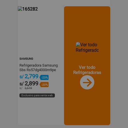
SAMSUNG
Refrigeradora Samsung
Ver todo
Sbs Rs57dg4000m9pe
Refrigeradoras
564 litros Gris
2,799
s/
-23%
2,899
s/
-20%
s/
3,649
Exclusivo para venta web