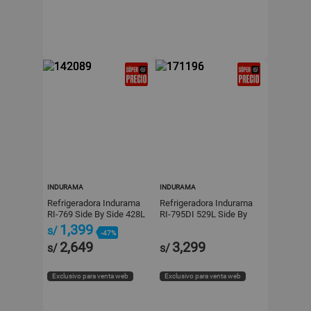
INDURAMA
INDURAMA
Refrigeradora Indurama
Refrigeradora Indurama
RI-769 Side By Side 428L
RI-795DI 529L Side By
Gris
Side con Dispensador
1,399
s/
-47%
Croma
2,649
3,299
s/
s/
Exclusivo para venta web
Exclusivo para venta web