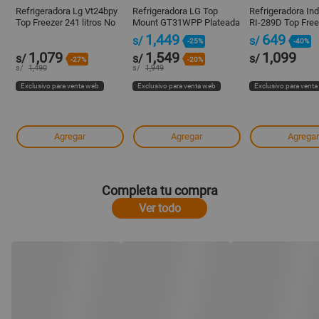
Refrigeradora Lg Vt24bpy
Refrigeradora LG Top
Refrigeradora In
Top Freezer 241 litros No
Mount GT31WPP Plateada
RI-289D Top Free
Frost Plata
314L con Motor Smart
Gris
1,449
649
s/
s/
-25%
-40%
Inverter
1,079
1,549
1,099
s/
s/
s/
-27%
-20%
s/
1,490
s/
1,949
Exclusivo para venta web
Exclusivo para venta web
Exclusivo para vent
Agregar
Agregar
Agregar
Completa tu compra
Ver todo