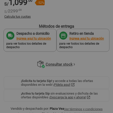
1,099
.00
-52%
S/
2299
.00
S/
Calcula tus cuotas
Métodos de entrega
s/ 547
.72
2 cuotas
Pago mensual
Despacho a domicilio
Retiro en tienda
Ingresa aquí tu ubicación
Ingresa aquí tu ubicación
para ver todos los detalles de
para ver todos los detalles de
despacho
despacho
Consultar stock
¡Solicita tu tarjeta Sip!
y accede a todas las ofertas
disponibles en la web!
¡Pídela aquí!
¡Activa tu tarjeta Sip
sin evaluaciones y disfruta de las
ofertas disponibles
¡Descarga la app y ahorra!
Vendido y despachado por:
Plaza Vea
Ver términos y condiciones