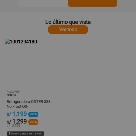
Lo último que viste
Ver todo
PLAZAVEA
OSTER
Refrigeradora OSTER 338L
No Frost OS-
PNFMI1202BDI Negro
1,199
s/
-57%
1,299
s/
-53%
s/
2,799
Exclusivo para venta web