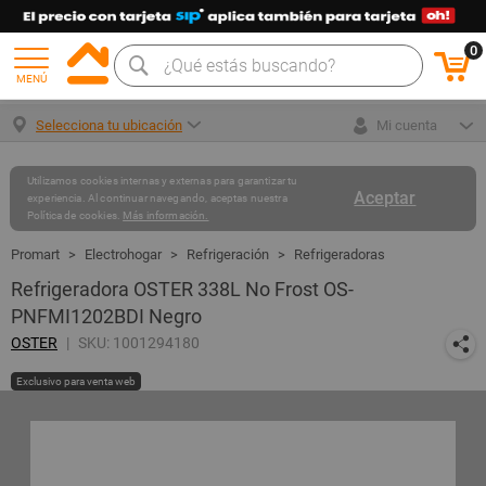
0
MENÚ
Selecciona tu ubicación
Mi cuenta
Utilizamos cookies internas y externas para garantizar tu
Aceptar
experiencia. Al continuar navegando, aceptas nuestra
Política de cookies.
Más información.
Electrohogar
Refrigeración
Refrigeradoras
Refrigeradora OSTER 338L No Frost OS-
PNFMI1202BDI Negro
OSTER
SKU: 1001294180
Exclusivo para venta web