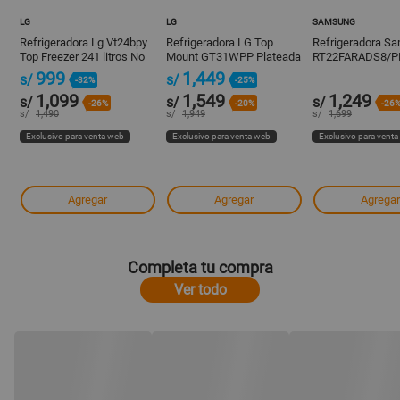
LG
LG
SAMSUNG
Refrigeradora Lg Vt24bpy
Refrigeradora LG Top
Refrigeradora S
Top Freezer 241 litros No
Mount GT31WPP Plateada
RT22FARADS8/P
Frost Plata
314L con Motor Smart
Freezer 234L Pla
999
1,449
s/
s/
-32%
-25%
Inverter
1,099
1,549
1,249
s/
s/
s/
-26%
-20%
-26
s/
1,490
s/
1,949
s/
1,699
Exclusivo para venta web
Exclusivo para venta web
Exclusivo para vent
Agregar
Agregar
Agregar
Completa tu compra
Ver todo