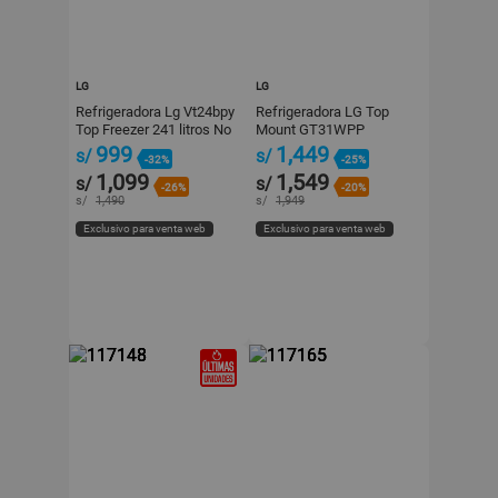
LG
LG
Refrigeradora Lg Vt24bpy
Refrigeradora LG Top
Top Freezer 241 litros No
Mount GT31WPP
Frost Plata
Plateada 314L con Motor
999
1,449
s/
s/
-32%
-25%
Smart Inverter
1,099
1,549
s/
s/
-26%
-20%
s/
1,490
s/
1,949
Exclusivo para venta web
Exclusivo para venta web