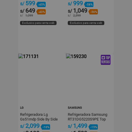
Inoxidable Plata
599
999
s/
s/
-45%
-58%
649
1,049
s/
s/
-40%
-56%
s/
1,099
s/
2,399
Exclusivo para venta web
Exclusivo para venta web
LG
SAMSUNG
Refrigeradora Lg
Refrigeradora Samsung
Gs51mdp Side By Side
RT31DG5220S9PE Top
509 Litros Negro
Mount 301L Plata
2,099
1,499
s/
s/
-16%
-15%