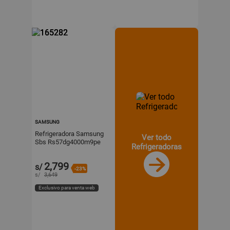
SAMSUNG
Refrigeradora Samsung
Ver todo
Sbs Rs57dg4000m9pe
Refrigeradoras
564 litros Gris
2,799
s/
-23%
s/
3,649
Exclusivo para venta web