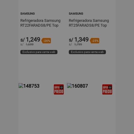
SAMSUNG
SAMSUNG
Refrigeradora Samsung
Refrigeradora Samsung
RT22FARADS8/PE Top
RT25FARADS8/PE Top
Freezer 234L Plateado
Freezer 255L Plateado
1,249
1,349
s/
s/
-26%
-25%
s/
1,699
s/
1,799
Exclusivo para venta web
Exclusivo para venta web