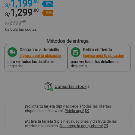
1,199
.00
-57%
S/
1,299
.00
-53%
S/
2799
.00
S/
Calcula tus cuotas
Métodos de entrega
s/ 657
.38
2 cuotas
Pago mensual
Despacho a domicilio
Retiro en tienda
Ingresa aquí tu ubicación
Ingresa aquí tu ubicación
para ver todos los detalles de
para ver todos los detalles de
despacho
despacho
Consultar stock
¡Solicita tu tarjeta Sip!
y accede a todas las ofertas
disponibles en la web!
¡Pídela aquí!
¡Activa tu tarjeta Sip
sin evaluaciones y disfruta de las
ofertas disponibles
¡Descarga la app y ahorra!