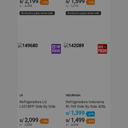
2,199
1,599
s/
s/
-12%
-10%
s/
2,499
s/
1,779
Exclusivo para venta web
Exclusivo para venta web
LG
INDURAMA
Refrigeradora LG
Refrigeradora Indurama
LS51BPP Side By Side
RI-769 Side By Side 428L
Smart Inverter 509L
Gris
1,399
s/
-47%
Plateado
2,099
1,499
s/
s/
-19%
-43%
s/
2,599
s/
2,649