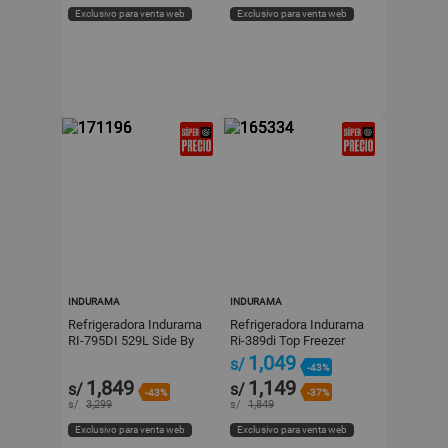
Exclusivo para venta web
Exclusivo para venta web
INDURAMA
INDURAMA
Refrigeradora Indurama
Refrigeradora Indurama
RI-795DI 529L Side By
Ri-389di Top Freezer
Side con Dispensador
246L Croma
1,049
s/
-43%
Croma
1,849
1,149
s/
s/
-43%
-37%
s/
3,299
s/
1,849
Exclusivo para venta web
Exclusivo para venta web