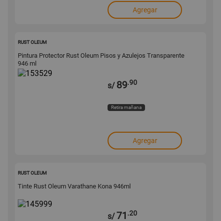
Agregar
153529
RUST OLEUM
Pintura Protector Rust Oleum Pisos y Azulejos Transparente
946 ml
.90
89
s/
Retira mañana
Agregar
145999
RUST OLEUM
Tinte Rust Oleum Varathane Kona 946ml
.20
71
s/