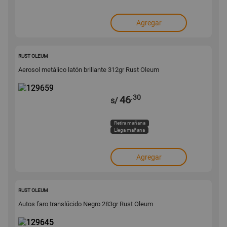
Agregar
129659
RUST OLEUM
Aerosol metálico latón brillante 312gr Rust Oleum
.30
46
s/
Retira mañana
Llega mañana
Agregar
129645
RUST OLEUM
Autos faro translúcido Negro 283gr Rust Oleum