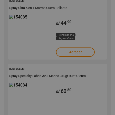
RUST OLEUM
Spray Ultra 5 en 1 Marrón Cuero Brillante
.90
44
s/
Retira mañana
Llega mañana
Agregar
154084
RUST OLEUM
Spray Specialty Fabric Azul Marino 340gr Rust Oleum
.80
60
s/