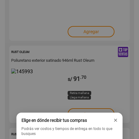
Agregar
145993
RUST OLEUM
Poliuretano exterior satinado 946ml Rust Oleum
.70
91
s/
Retira mañana
Llega mañana
Agregar
×
Elige en dónde recibir tus compras
Podrás ver costos y tiempos de entrega en todo lo que
145991
busques
RUST OLEUM