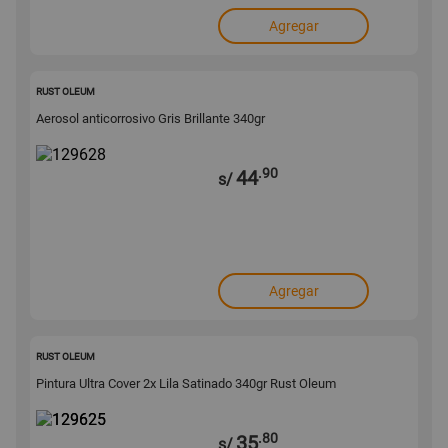
Agregar
129628
RUST OLEUM
Aerosol anticorrosivo Gris Brillante 340gr
.90
44
s/
Agregar
129625
RUST OLEUM
Pintura Ultra Cover 2x Lila Satinado 340gr Rust Oleum
.80
35
s/