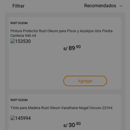
Recomendados
Filtrar
153530
RUST OLEUM
Pintura Protector Rust Oleum para Pisos y Azulejos Gris Piedra
Canteria 946 ml
.90
89
s/
Agregar
145994
RUST OLEUM
Tinte para Madera Rust Oleum Varathane Nogal Oscuro 237ml
.90
30
s/