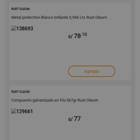
138693
RUST OLEUM
Metal protection Blanco brillante 0,946 Lts Rust Oleum
.10
78
s/
Agregar
129661
RUST OLEUM
Compuesto galvanizado en frío 567gr Rust Oleum
77
s/