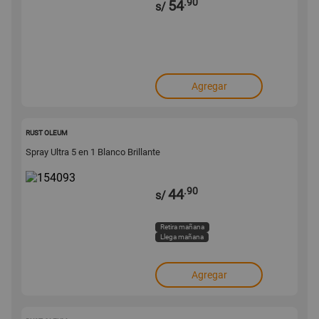
.90
54
s/
Agregar
154093
RUST OLEUM
Spray Ultra 5 en 1 Blanco Brillante
.90
44
s/
Retira mañana
Llega mañana
Agregar
154085