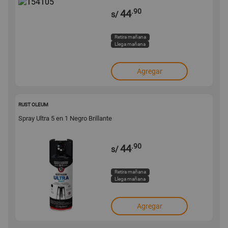
.90
44
s/
Retira mañana
Llega mañana
Agregar
154104
RUST OLEUM
Spray Ultra 5 en 1 Negro Brillante
.90
44
s/
Retira mañana
Llega mañana
Agregar