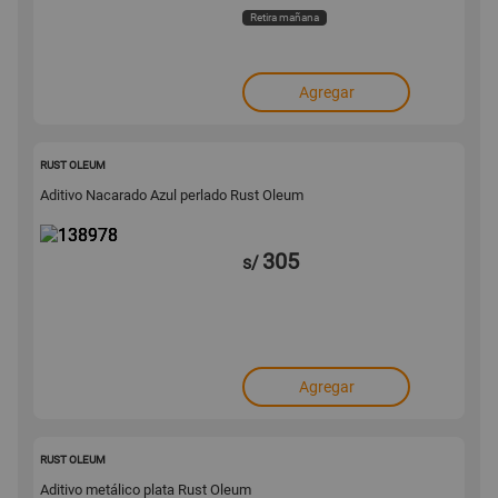
Retira mañana
Agregar
138978
RUST OLEUM
Aditivo Nacarado Azul perlado Rust Oleum
305
s/
Agregar
138973
RUST OLEUM
Aditivo metálico plata Rust Oleum