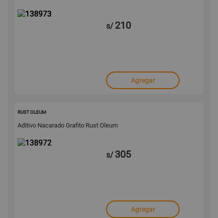
210
s/
Agregar
138972
RUST OLEUM
Aditivo Nacarado Grafito Rust Oleum
305
s/
Agregar