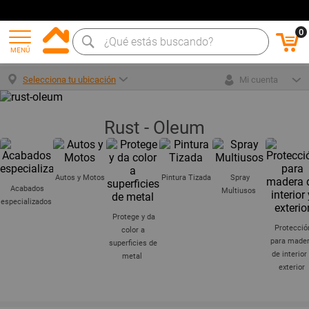
0
MENÚ
Selecciona tu ubicación
Mi cuenta
Rust - Oleum
Autos y Motos
Pintura Tizada
Spray
Acabados
Multiusos
especializados
Protege y da
Protecció
color a
para made
superficies de
de interior
metal
exterior