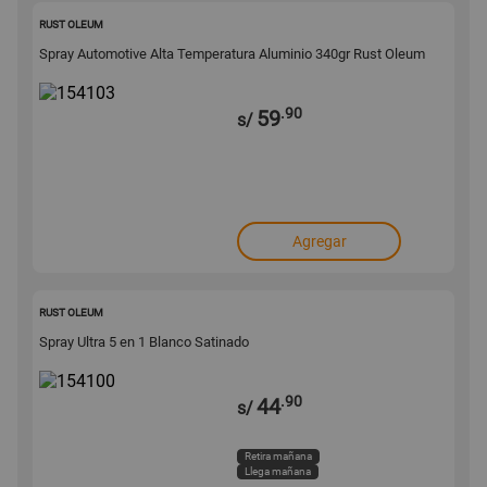
154103
RUST OLEUM
Spray Automotive Alta Temperatura Aluminio 340gr Rust Oleum
.90
59
s/
Agregar
154100
RUST OLEUM
Spray Ultra 5 en 1 Blanco Satinado
.90
44
s/
Retira mañana
Llega mañana