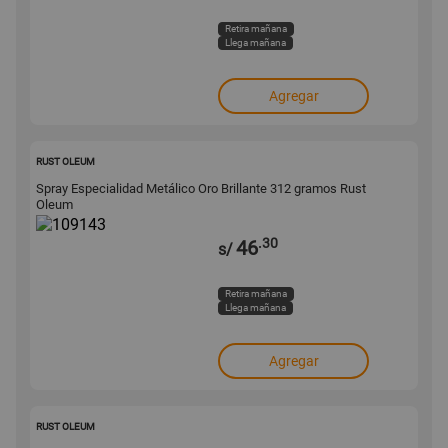
Retira mañana
Llega mañana
Agregar
109143
RUST OLEUM
Spray Especialidad Metálico Oro Brillante 312 gramos Rust
Oleum
.30
46
s/
Retira mañana
Llega mañana
Agregar
165308
RUST OLEUM