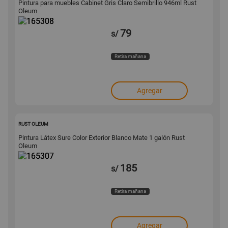
Pintura para muebles Cabinet Gris Claro Semibrillo 946ml Rust
Oleum
79
s/
Retira mañana
Agregar
165307
RUST OLEUM
Pintura Látex Sure Color Exterior Blanco Mate 1 galón Rust
Oleum
185
s/
Retira mañana
Agregar