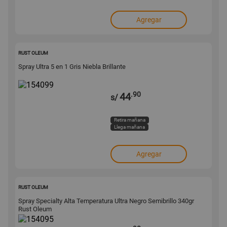
Agregar
154099
RUST OLEUM
Spray Ultra 5 en 1 Gris Niebla Brillante
.90
44
s/
Retira mañana
Llega mañana
Agregar
154095
RUST OLEUM
Spray Specialty Alta Temperatura Ultra Negro Semibrillo 340gr
Rust Oleum