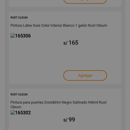
165306
RUST OLEUM
Pintura Látex Sure Color Interior Blanco 1 galón Rust Oleum
165
s/
Agregar
165302
RUST OLEUM
Pintura para puertas Door&trim Negro Satinado 946ml Rust
Oleum
99
s/