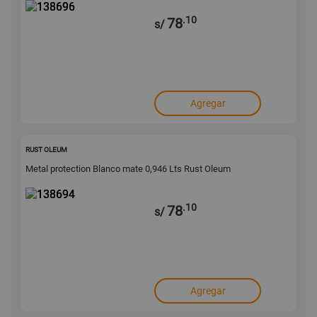
.10
78
s/
Agregar
138694
RUST OLEUM
Metal protection Blanco mate 0,946 Lts Rust Oleum
.10
78
s/
Agregar