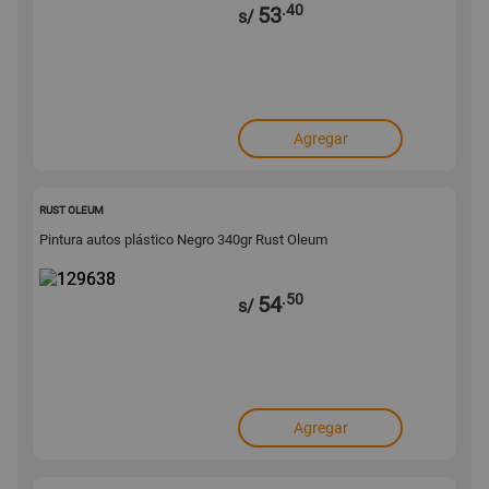
.40
53
s/
Agregar
129638
RUST OLEUM
Pintura autos plástico Negro 340gr Rust Oleum
.50
54
s/
Agregar