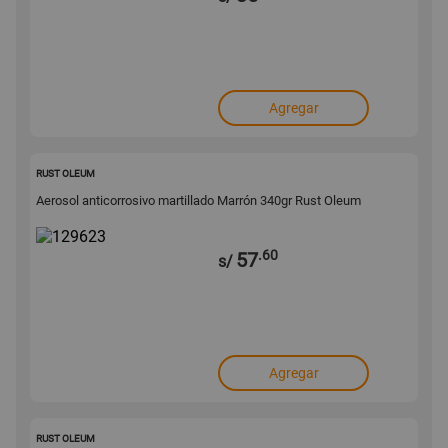
Agregar
129623
RUST OLEUM
Aerosol anticorrosivo martillado Marrón 340gr Rust Oleum
.60
57
s/
Agregar
129622
RUST OLEUM