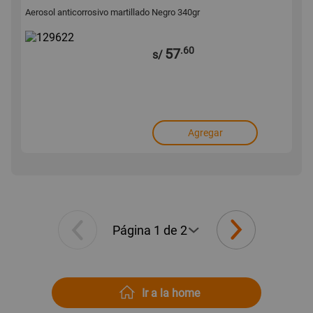
Aerosol anticorrosivo martillado Negro 340gr
.60
57
s/
Agregar
Ir a la home