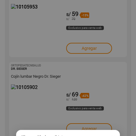
59
s/
-15%
s/
70
Exclusivo para venta web
Agregar
ORTOPEDIATECNISALUD
10105902
DR. SIEGER
Cojín lumbar Negro Dr. Sieger
69
s/
-42%
s/
120
Exclusivo para venta web
Agregar