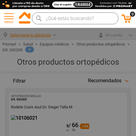
0
MENÚ
Selecciona tu ubicación
Mi cuenta
Salud
Equipos médicos
Otros productos ortopédicos
4
DR. SIEGER
Otros productos ortopédicos
Recomendados
Filtrar
ORTOPEDIATECNISALUD
10106021
DR. SIEGER
Rodete Coxis Azul Dr. Sieger Talla M
66
s/
-13%
s/
76