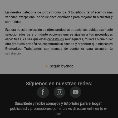
En nuestra categoría de Otros Productos Ortopédicos, te ofrecemos una
variedad excepcional de soluciones diseñadas para mejorar tu bienestar y
comodidad.
Explora nuestra colección de otros productos ortopédicos, cuidadosamente
seleccionados para brindarte opciones que se ajusten a tus necesidades
específicas. Ya sea que estés
cabestrillos
, muñequeras, muletas o cualquier
otro producto ortopédico, encontrarás la calidad y el confort que buscas en
Promart.pe. Trabajamos con marcas de confianza para asegurar tu
satisfacción.
En Promart, entendemos la importancia de cuidar de tu salud y bienestar.
Seguir leyendo
Nuestra categoría de Otros Productos Ortopédicos está diseñada para
ofrecerte soluciones efectivas y de calidad que contribuyan a tu comodidad
diaria.
Síguenos en nuestras redes:
No olvides explorar nuestros
Equipos médicos
:
oximetros
,
termómetros
digitales
,
estirilzadores
,
purificadores de aire
y mucho más.
Suscríbete y recibe consejos y tutoriales para el hogar,
publicidad y promociones comerciales directamente en tu e-
mail.