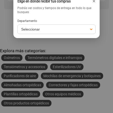
×
Elige en dónde recibir tus compras
Podrás ver costos y tiempos de entrega en todo lo que
busques
Departamento
Ir a la home
Explora más categorías:
Oxímetros
Termómetros digitales e infrarrojos
Tensiómetros y accesorios
Esterilizadores UV
Purificadores de aire
Mochilas de emergencia y botiquines
Almohadas ortopédicas
Correctores y fajas ortopédicas
Plantillas ortopédicas
Otros equipos médicos
Otros productos ortopédicos