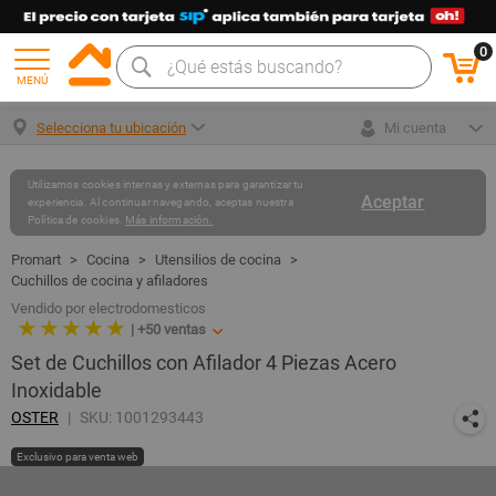
0
MENÚ
Selecciona tu ubicación
Mi cuenta
Utilizamos cookies internas y externas para garantizar tu
Aceptar
experiencia. Al continuar navegando, aceptas nuestra
Política de cookies.
Más información.
Cocina
Utensilios de cocina
Cuchillos de cocina y afiladores
Vendido por electrodomesticos
★ ★ ★ ★ ★
|
+50
ventas
Set de Cuchillos con Afilador 4 Piezas Acero
Inoxidable
OSTER
SKU: 1001293443
Exclusivo para venta web