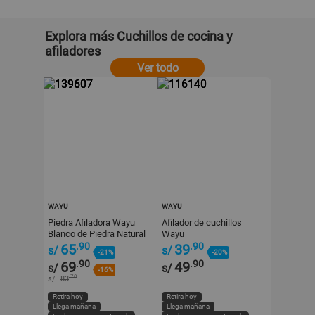
Explora más Cuchillos de cocina y
afiladores
Ver todo
WAYU
WAYU
Piedra Afiladora Wayu
Afilador de cuchillos
Blanco de Piedra Natural
Wayu
.90
.90
65
39
s/
s/
-21%
-20%
.90
.90
69
49
s/
s/
-16%
.70
s/
83
Retira hoy
Retira hoy
Llega mañana
Llega mañana