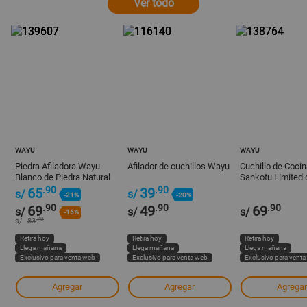
Ver todo
WAYU
WAYU
WAYU
Piedra Afiladora Wayu
Afilador de cuchillos Wayu
Cuchillo de Coci
Blanco de Piedra Natural
Sankotu Limited 
Inoxidable Plata
.90
.90
65
39
s/
s/
-21%
-20%
.90
.90
.90
69
49
69
s/
s/
s/
-16%
.70
s/
83
Retira hoy
Retira hoy
Retira hoy
Llega mañana
Llega mañana
Llega mañana
Exclusivo para venta web
Exclusivo para venta web
Exclusivo para vent
Agregar
Agregar
Agregar