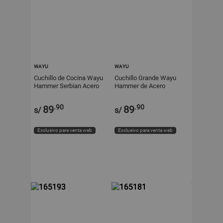
WAYU
WAYU
Cuchillo de Cocina Wayu
Cuchillo Grande Wayu
Hammer Serbian Acero
Hammer de Acero
Inoxidable Alto Carbono
Inoxidable con Mango de
Mango de Madera Pakka
Madera Pakka
.90
.90
89
89
s/
s/
Negro
Exclusivo para venta web
Exclusivo para venta web