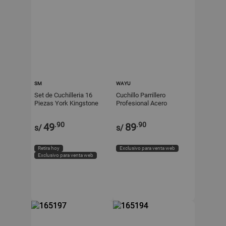
SM
WAYU
Set de Cuchilleria 16
Cuchillo Parrillero
Piezas York Kingstone
Profesional Acero
Inoxidable Wayu
.90
.90
49
89
s/
s/
Retira hoy
Exclusivo para venta web
Exclusivo para venta web