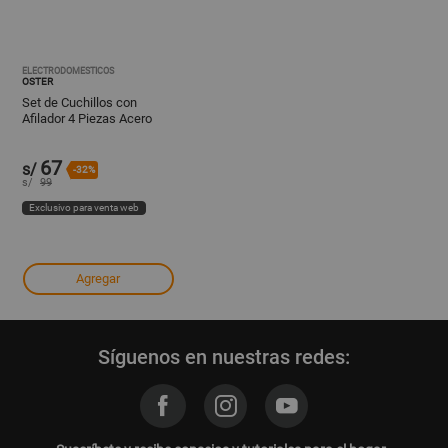
ELECTRODOMESTICOS
OSTER
Set de Cuchillos con
Afilador 4 Piezas Acero
Inoxidable
67
s/
-32%
s/
99
Exclusivo para venta web
Agregar
Síguenos en nuestras redes: