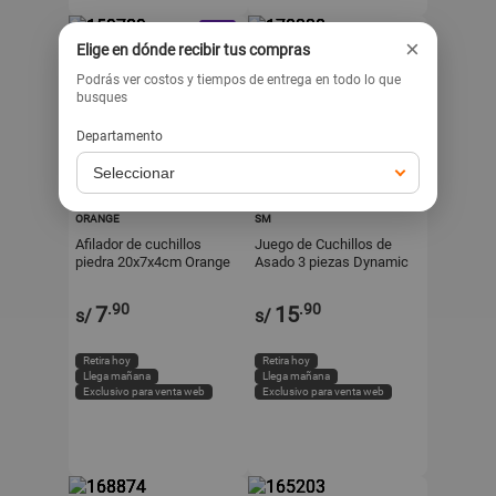
×
Elige en dónde recibir tus compras
Podrás ver costos y tiempos de entrega en todo lo que
busques
Departamento
ORANGE
SM
Afilador de cuchillos
Juego de Cuchillos de
piedra 20x7x4cm Orange
Asado 3 piezas Dynamic
.90
.90
7
15
s/
s/
Retira hoy
Retira hoy
Llega mañana
Llega mañana
Exclusivo para venta web
Exclusivo para venta web