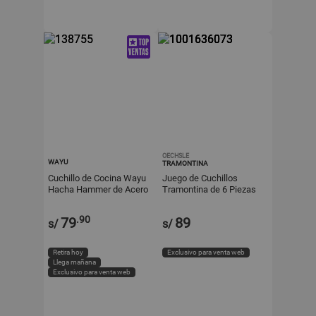
OECHSLE
WAYU
TRAMONTINA
Cuchillo de Cocina Wayu
Juego de Cuchillos
Hacha Hammer de Acero
Tramontina de 6 Piezas
Inoxidable y Mango
Plenus
Pakka
.90
79
89
s/
s/
Retira hoy
Exclusivo para venta web
Llega mañana
Exclusivo para venta web