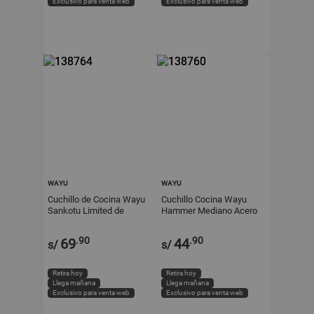
Exclusivo para venta web
Exclusivo para venta web
WAYU
WAYU
Cuchillo de Cocina Wayu
Cuchillo Cocina Wayu
Sankotu Limited de
Hammer Mediano Acero
Acero Inoxidable Plata
Inoxidable y Mango de
Madera Pakka
.90
.90
69
44
s/
s/
Retira hoy
Retira hoy
Llega mañana
Llega mañana
Exclusivo para venta web
Exclusivo para venta web