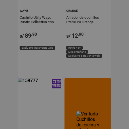
WAYU
ORANGE
Cuchillo Utiliy Wayu
Afilador de cuchillos
Rustic Collection con
Premium Orange
Funda de Cuero
.90
.90
89
12
s/
s/
Exclusivo para venta web
Retira hoy
Llega mañana
Exclusivo para venta web