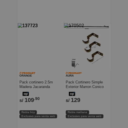
ORANGE
AURA
Pack cortinero 2.5m
Pack Cortinero Simple
Madera Jacaranda
Exterior Marron Conico
Orange
170-320cm Aura
.90
109
129
s/
s/
Retira hoy
Retira mañana
Exclusivo para venta web
Exclusivo para venta web