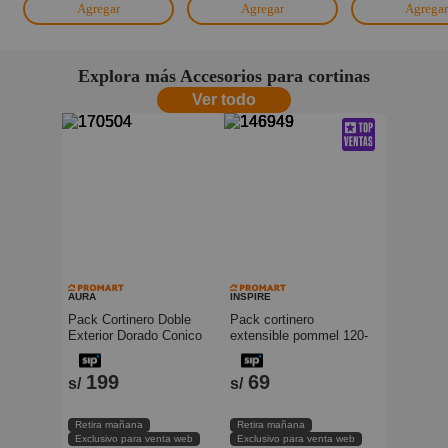
Agregar
Agregar
Agregar
Explora más Accesorios para cortinas
Ver todo
AURA
INSPIRE
Pack Cortinero Doble
Pack cortinero
Exterior Dorado Conico
extensible pommel 120-
170-320cm Aura
210cm Inspire
199
69
s/
s/
Retira mañana
Retira mañana
Exclusivo para venta web
Exclusivo para venta web