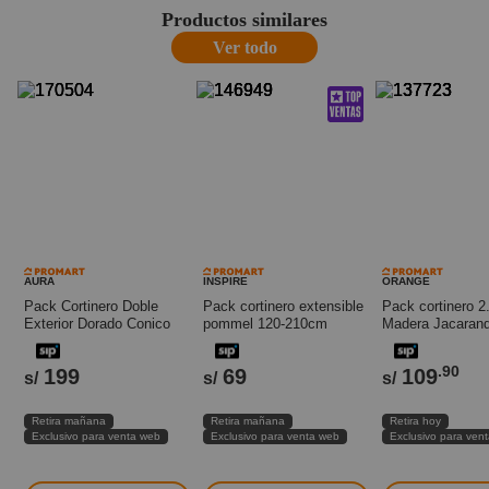
Productos similares
Ver todo
AURA
INSPIRE
ORANGE
Pack Cortinero Doble
Pack cortinero extensible
Pack cortinero 
Exterior Dorado Conico
pommel 120-210cm
Madera Jacaran
170-320cm Aura
Inspire
Orange
.90
199
69
109
s/
s/
s/
Retira mañana
Retira mañana
Retira hoy
Exclusivo para venta web
Exclusivo para venta web
Exclusivo para ven