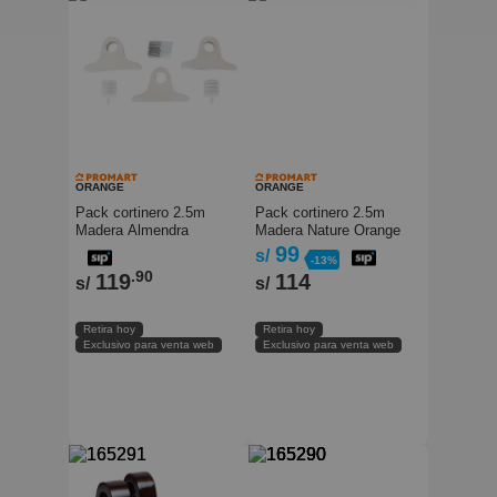
ORANGE
ORANGE
Pack cortinero 2.5m
Pack cortinero 2.5m
Madera Almendra
Madera Nature Orange
Orange
99
s/
-13%
.90
119
114
s/
s/
Retira hoy
Retira hoy
Exclusivo para venta web
Exclusivo para venta web