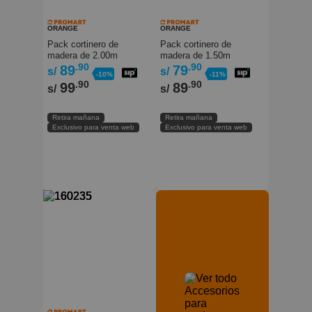
ORANGE
ORANGE
Pack cortinero de
Pack cortinero de
madera de 2.00m
madera de 1.50m
Blanco Orange
.90
Jacaranda Orange
.90
89
79
s/
s/
-10%
-11%
.90
.90
99
89
s/
s/
Retira mañana
Retira mañana
Exclusivo para venta web
Exclusivo para venta web