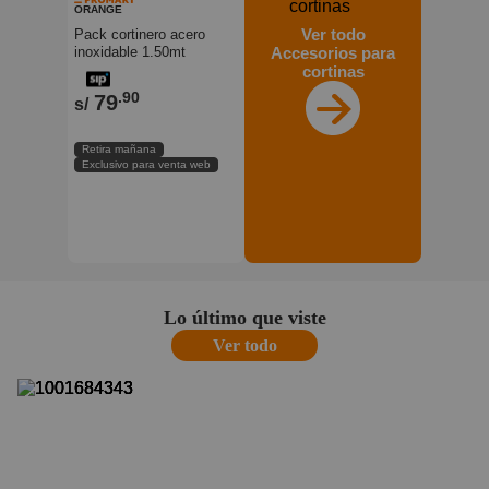
ORANGE
Ver todo
Pack cortinero acero
Accesorios para
inoxidable 1.50mt
Orange
cortinas
.90
79
s/
Retira mañana
Exclusivo para venta web
Lo último que viste
Ver todo