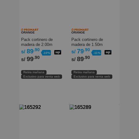
ORANGE
ORANGE
Pack cortinero de
Pack cortinero de
madera de 2.00m
madera de 1.50m
Jacaranda Orange
.90
Blanco Orange
.90
89
79
s/
s/
-10%
-11%
.90
.90
99
89
s/
s/
Retira mañana
Retira mañana
Exclusivo para venta web
Exclusivo para venta web