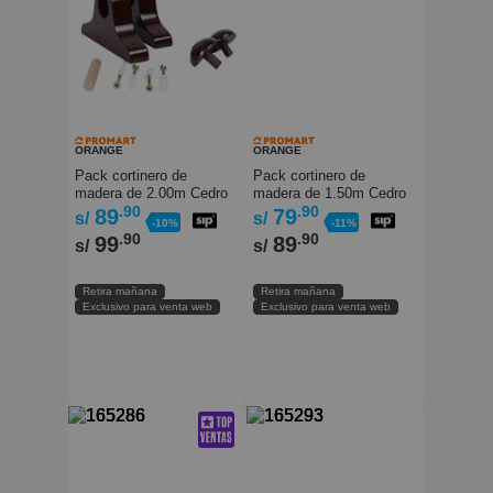
ORANGE
ORANGE
Pack cortinero de
Pack cortinero de
madera de 2.00m Cedro
madera de 1.50m Cedro
Orange
.90
Orange
.90
89
79
s/
s/
-10%
-11%
.90
.90
99
89
s/
s/
Retira mañana
Retira mañana
Exclusivo para venta web
Exclusivo para venta web