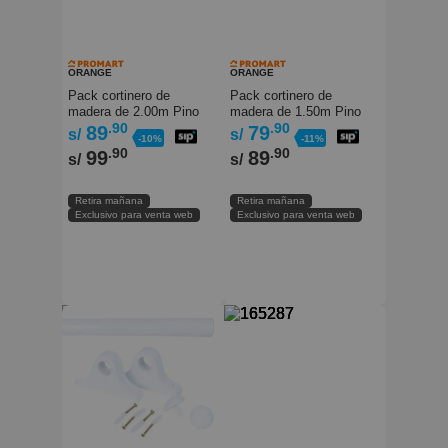
ORANGE
ORANGE
Pack cortinero de
Pack cortinero de
madera de 2.00m Pino
madera de 1.50m Pino
Orange
.90
Orange
.90
89
79
s/
s/
-10%
-11%
.90
.90
99
89
s/
s/
Retira mañana
Retira mañana
Exclusivo para venta web
Exclusivo para venta web