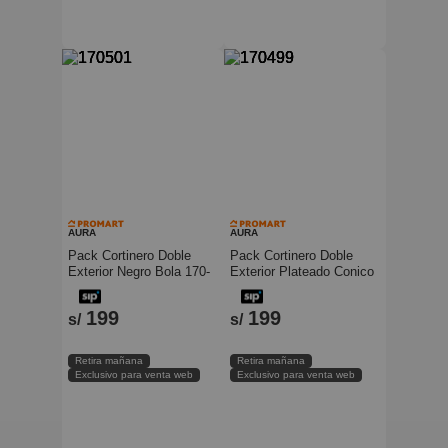
AURA
AURA
Pack Cortinero Doble
Pack Cortinero Doble
Exterior Negro Bola 170-
Exterior Plateado Conico
320cm Aura
170-320cm Aura
199
199
s/
s/
Retira mañana
Retira mañana
Exclusivo para venta web
Exclusivo para venta web