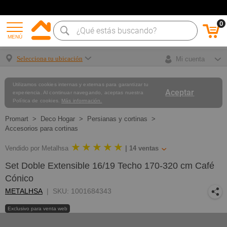
0
MENÚ
Selecciona tu ubicación
Mi cuenta
Utilizamos cookies internas y externas para garantizar tu
Aceptar
experiencia. Al continuar navegando, aceptas nuestra
Política de cookies.
Más información.
Deco Hogar
Persianas y cortinas
Accesorios para cortinas
★ ★ ★ ★ ★
Vendido por Metalhsa
|
14
ventas
Set Doble Extensible 16/19 Techo 170-320 cm Café
Cónico
METALHSA
SKU: 1001684343
Exclusivo para venta web