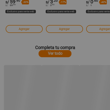
.90
.20
.60
59
3
0
s/
s/
s/
-33%
-17%
-40%
.90
.90
s/
89
s/
3
s/
1
Exclusivo para venta web
Exclusivo para venta web
Exclusivo para vent
Agregar
Agregar
Agregar
Completa tu compra
Ver todo