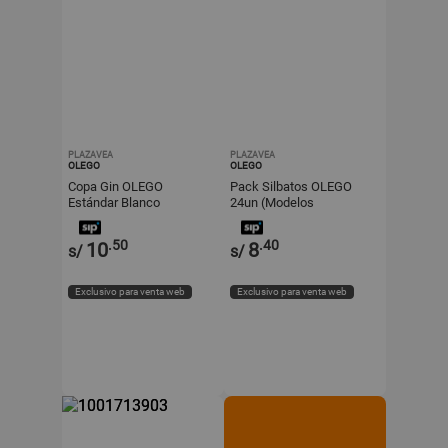
PLAZAVEA
PLAZAVEA
OLEGO
OLEGO
Copa Gin OLEGO
Pack Silbatos OLEGO
Estándar Blanco
24un (Modelos
Aleatorios)
.50
.40
10
8
s/
s/
Exclusivo para venta web
Exclusivo para venta web