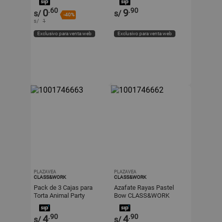
.60
.90
0
9
s/
s/
-40%
s/
1
Exclusivo para venta web
Exclusivo para venta web
PLAZAVEA
PLAZAVEA
CLASS&WORK
CLASS&WORK
Pack de 3 Cajas para
Azafate Rayas Pastel
Torta Animal Party
Bow CLASS&WORK
CLASS&WORK
.90
.90
4
4
s/
s/