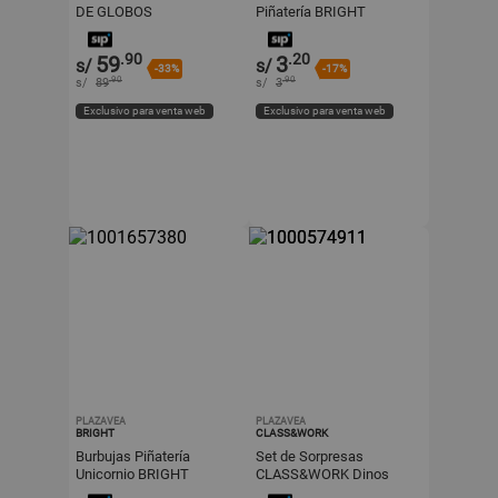
DE GLOBOS
Piñatería BRIGHT
(Modelos Aleatorios)
.90
.20
59
3
s/
s/
-33%
-17%
.90
.90
s/
89
s/
3
Exclusivo para venta web
Exclusivo para venta web
PLAZAVEA
PLAZAVEA
BRIGHT
CLASS&WORK
Burbujas Piñatería
Set de Sorpresas
Unicornio BRIGHT
CLASS&WORK Dinos
(Modelos Aleatorios)