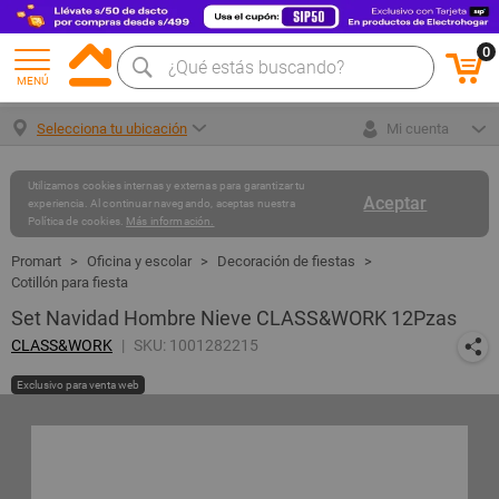
0
MENÚ
Selecciona tu ubicación
Mi cuenta
Utilizamos cookies internas y externas para garantizar tu
Aceptar
experiencia. Al continuar navegando, aceptas nuestra
Política de cookies.
Más información.
Oficina y escolar
Decoración de fiestas
Cotillón para fiesta
Set Navidad Hombre Nieve CLASS&WORK 12Pzas
CLASS&WORK
SKU: 1001282215
Exclusivo para venta web