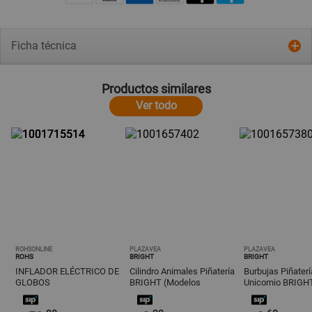
Ficha técnica
Productos similares
Ver todo
ROHSONLINE
PLAZAVEA
PLAZAVEA
ROHS
BRIGHT
BRIGHT
INFLADOR ELÉCTRICO DE
Cilindro Animales Piñatería
Burbujas Piñaterí
GLOBOS
BRIGHT (Modelos
Unicornio BRIGH
Aleatorios)
(Modelos Aleator