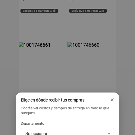
Exclusivo para venta web
Exclusivo para venta web
PLAZAVEA
PLAZAVEA
×
CLASS&WORK
CLASS&WORK
Elige en dónde recibir tus compras
Pack de 6 Vasos Animal
Pack de 8 Platos diseño
Podrás ver costos y tiempos de entrega en todo lo que
Party CLASS&WORK
Animal Frase
busques
CLASS&WORK
.90
.90
2
5
s/
s/
Departamento
-25%
.90
s/
3