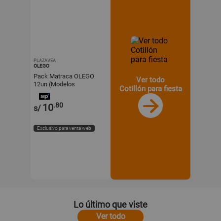
PLAZAVEA
OLEGO
Pack Matraca OLEGO
Ver todo
12un (Modelos
Cotillón para fiesta
Aleatorios)
.80
10
s/
Exclusivo para venta web
Lo último que viste
Ver todo