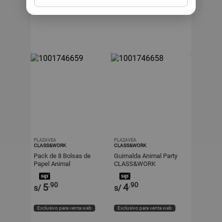
Exclusivo para venta web
Exclusivo para venta web
PLAZAVEA
PLAZAVEA
CLASS&WORK
CLASS&WORK
Pack de 8 Bolsas de
Guirnalda Animal Party
Papel Animal
CLASS&WORK
CLASS&WORK
.90
.90
5
4
s/
s/
Exclusivo para venta web
Exclusivo para venta web