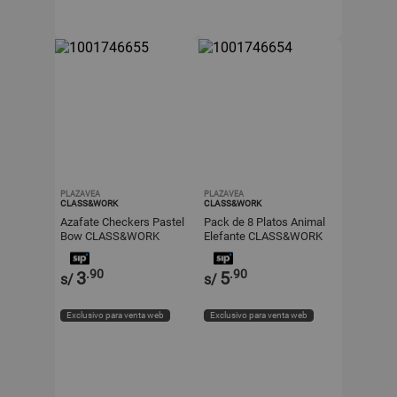
PLAZAVEA
PLAZAVEA
CLASS&WORK
CLASS&WORK
Azafate Checkers Pastel
Pack de 8 Platos Animal
Bow CLASS&WORK
Elefante CLASS&WORK
.90
.90
3
5
s/
s/
Exclusivo para venta web
Exclusivo para venta web