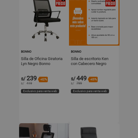
BONNO
BONNO
Silla de Oficina Giratoria
Silla de escritorio Ken
Lyn Negro Bonno
con Cabecero Negro
Bonno
239
449
s/
s/
-42%
-43%
s/
419
s/
799
Exclusivo para venta web
Exclusivo para venta web