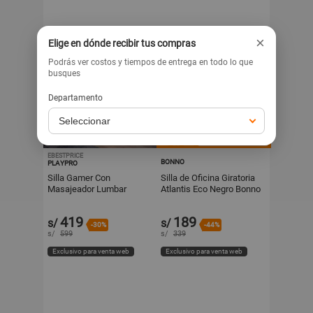
×
Elige en dónde recibir tus compras
Podrás ver costos y tiempos de entrega en todo lo que
busques
Departamento
EBESTPRICE
BONNO
PLAYPRO
Silla Gamer Con
Silla de Oficina Giratoria
Masajeador Lumbar
Atlantis Eco Negro Bonno
Playpro X1 Negro Base
De Metal
419
189
s/
s/
-30%
-44%
s/
599
s/
339
Exclusivo para venta web
Exclusivo para venta web