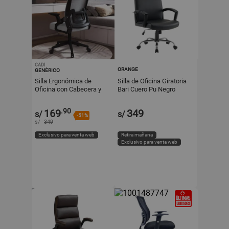
CADI
ORANGE
GENÉRICO
Silla Ergonómica de
Silla de Oficina Giratoria
Oficina con Cabecera y
Bari Cuero Pu Negro
Respaldo Regulables
Orange
Negro + Gris
.90
169
349
s/
s/
-51%
s/
349
Exclusivo para venta web
Retira mañana
Exclusivo para venta web