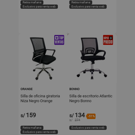
Retira mañana
Retira mañana
Exclusivo para venta web
Exclusivo para venta web
ORANGE
BONNO
Silla de oficina giratoria
Silla de escritorio Atlantic
Niza Negro Orange
Negro Bonno
159
134
s/
s/
-51%
s/
274
Retira mañana
Exclusivo para venta web
Exclusivo para venta web