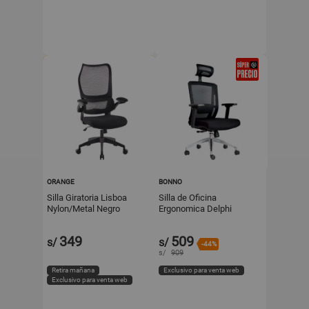
ORANGE
BONNO
Silla Giratoria Lisboa
Silla de Oficina
Nylon/Metal Negro
Ergonomica Delphi
Orange
Synchro Negro Alta
Bonno
349
509
s/
s/
-44%
s/
909
Retira mañana
Exclusivo para venta web
Exclusivo para venta web