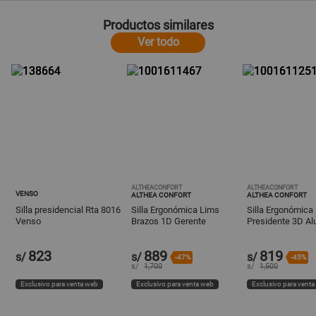
Productos similares
Ver todo
ALTHEACONFORT
ALTHEACONFORT
VENSO
ALTHEA CONFORT
ALTHEA CONFORT
Silla presidencial Rta 8016
Silla Ergonómica Lims
Silla Ergonómica 
Venso
Brazos 1D Gerente
Presidente 3D Al
Aluminio Negro Althea
Negro Althea Con
Confort
823
889
819
s/
s/
s/
-47%
-45%
s/
1,700
s/
1,500
Exclusivo para venta web
Exclusivo para venta web
Exclusivo para vent