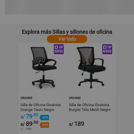
Explora más Sillas y sillones de oficina
Ver todo
ORANGE
ORANGE
Silla de Oficina Giratoria
Silla de Oficina Giratoria
Orange Tauro Negro
Burgos Tela Mesh Negro
Orange
.90
79
s/
-46%
.90
89
189
s/
s/
-39%
s/
149