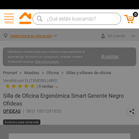
0
MENÚ
Selecciona tu ubicación
Mi cuenta
Utilizamos cookies internas y externas para garantizar tu
Aceptar
experiencia. Al continuar navegando, aceptas nuestra
Política de cookies.
Más información.
Muebles
Oficina
Sillas y sillones de oficina
Vendido por ELITEMOBILIARIO
★ ★ ★ ★ ★
|
5
ventas
Silla de Oficina Ergonómica Smart Gerente Negro
Ofideas
OFIDEAS
SKU: 1001281853
Exclusivo para venta web