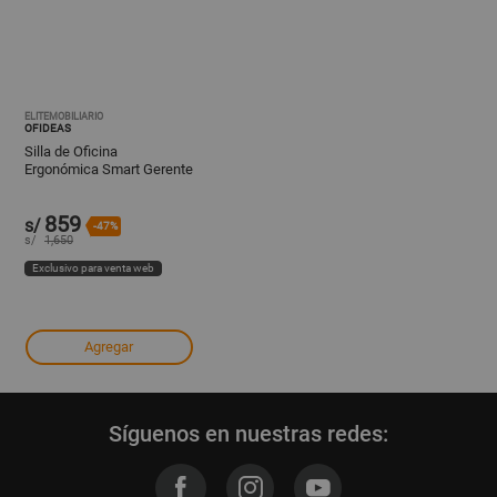
ELITEMOBILIARIO
OFIDEAS
Silla de Oficina
Ergonómica Smart Gerente
Negro Ofideas
859
s/
-47%
s/
1,650
Exclusivo para venta web
Agregar
Síguenos en nuestras redes: