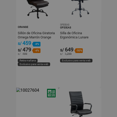
OFIDEAS
ORANGE
OFIDEAS
Sillón de Oficina Giratoria
Silla de Oficina
Omega Marrón Orange
Ergonómica Lunare
Ejecutiva Negro Ofideas
459
s/
-8%
479
649
s/
s/
-4%
-50%
s/
499
s/
1,299
Retira mañana
Exclusivo para venta web
Exclusivo para venta web