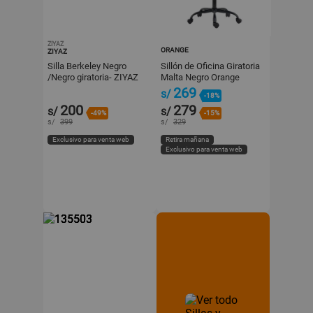
ZIYAZ
ORANGE
ZIYAZ
Silla Berkeley Negro
Sillón de Oficina Giratoria
/Negro giratoria- ZIYAZ
Malta Negro Orange
269
s/
-18%
200
279
s/
s/
-49%
-15%
s/
399
s/
329
Exclusivo para venta web
Retira mañana
Exclusivo para venta web