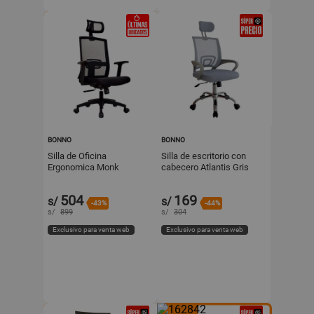
BONNO
BONNO
Silla de Oficina
Silla de escritorio con
Ergonomica Monk
cabecero Atlantis Gris
Synchro Negro Alta
Bonno
Bonno
504
169
s/
s/
-43%
-44%
s/
899
s/
304
Exclusivo para venta web
Exclusivo para venta web