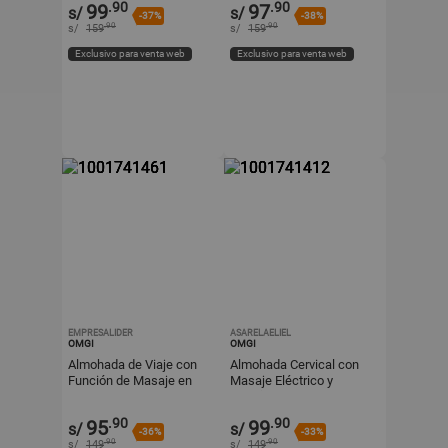
.90
.90
99
97
s/
s/
-37%
-38%
.90
.90
s/
159
s/
159
Exclusivo para venta web
Exclusivo para venta web
EMPRESALIDER
ASARELAELIEL
OMGI
OMGI
Almohada de Viaje con
Almohada Cervical con
Función de Masaje en
Masaje Eléctrico y
Forma de U
Diseño Ergonómico
.90
.90
95
99
s/
s/
-36%
-33%
.90
.90
s/
149
s/
149