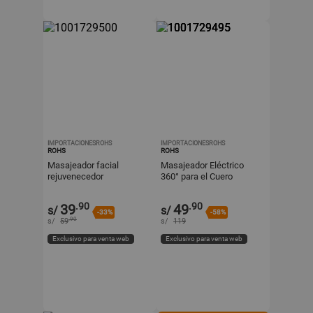
IMPORTACIONESROHS
IMPORTACIONESROHS
ROHS
ROHS
Masajeador facial
Masajeador Eléctrico
rejuvenecedor
360° para el Cuero
Cabelludo
.90
.90
39
49
s/
s/
-33%
-58%
.90
s/
59
s/
119
Exclusivo para venta web
Exclusivo para venta web