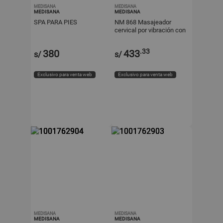
MEDISANA
MEDISANA
MEDISANA
MEDISANA
SPA PARA PIES
NM 868 Masajeador
cervical por vibración con
función de calor
.33
380
433
s/
s/
Exclusivo para venta web
Exclusivo para venta web
MEDISANA
MEDISANA
MEDISANA
MEDISANA