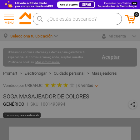
0
MENÚ
Selecciona tu ubicación
Mi cuenta
Utilizamos cookies internas y externas para garantizar tu
Aceptar
experiencia. Al continuar navegando, aceptas nuestra
Política de cookies.
Más información.
Electrohogar
Cuidado personal
Masajeadores
★ ★ ★ ★
☆
Vendido por URBANJC
|
6
ventas
SOGA MASAJEADOR DE COLORES
GENÉRICO
SKU: 1001493994
Exclusivo para venta web