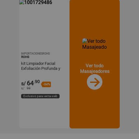
IMPORTACIONESROHS
ROHS
kit Limpiador Facial
Ver todo
Exfoliación Profunda y
Masajeadores
Cuidado Facial
.90
64
s/
-34%
s/
99
Exclusivo para venta web