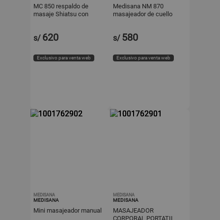
MC 850 respaldo de
Medisana NM 870
masaje Shiatsu con
masajeador de cuello
función de calor y 4
vibratorio, cojín para el
cabezales de masaje
cuello y hombros
620
580
s/
s/
giratorios
Exclusivo para venta web
Exclusivo para venta web
MEDISANA
MEDISANA
MEDISANA
MEDISANA
Mini masajeador manual
MASAJEADOR
CORPORAL PORTATIL