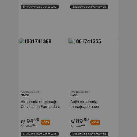
Exclusivo para venta web
Exclusivo para venta web
ASARELAELIEL
EMPRESALIDER
OMGI
OMGI
Almohada de Masaje
Cojin Almohada
Cervical en Forma de U
masajeadora con
Color Rosado Claro
vibración
.90
.90
94
89
s/
s/
-44%
-35%
.90
.90
s/
169
s/
139
Exclusivo para venta web
Exclusivo para venta web