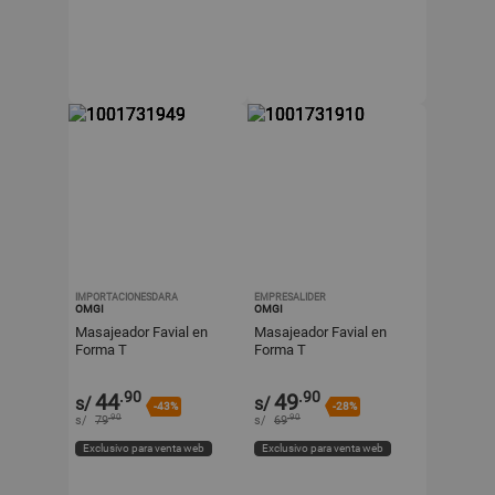
IMPORTACIONESDARA
EMPRESALIDER
OMGI
OMGI
Masajeador Favial en
Masajeador Favial en
Forma T
Forma T
.90
.90
44
49
s/
s/
-43%
-28%
.90
.90
s/
79
s/
69
Exclusivo para venta web
Exclusivo para venta web