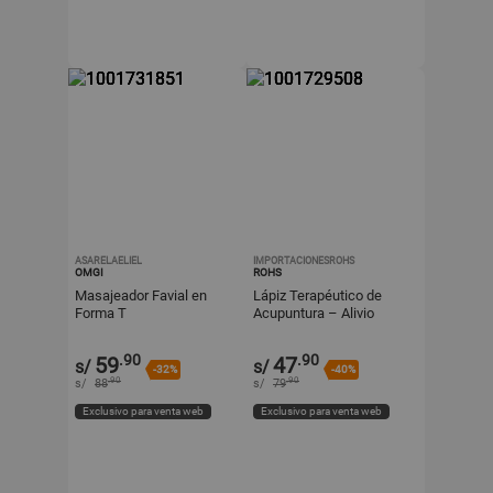
ASARELAELIEL
IMPORTACIONESROHS
OMGI
ROHS
Masajeador Favial en
Lápiz Terapéutico de
Forma T
Acupuntura – Alivio
Natural y Preciso
.90
.90
59
47
s/
s/
-32%
-40%
.90
.90
s/
88
s/
79
Exclusivo para venta web
Exclusivo para venta web