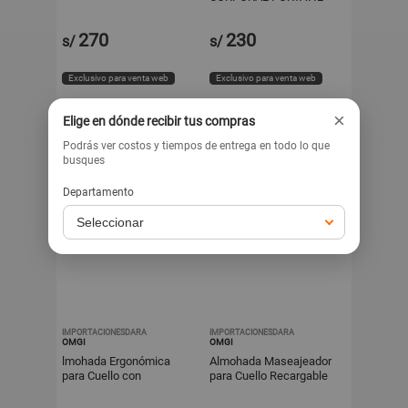
270
230
s/
s/
Exclusivo para venta web
Exclusivo para venta web
×
Elige en dónde recibir tus compras
Podrás ver costos y tiempos de entrega en todo lo que
busques
Departamento
IMPORTACIONESDARA
IMPORTACIONESDARA
OMGI
OMGI
lmohada Ergonómica
Almohada Maseajeador
para Cuello con
para Cuello Recargable
Masajeador