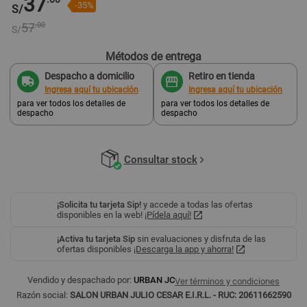
37
-35%
S/
57
.00
S/
Métodos de entrega
Despacho a domicilio
Retiro en tienda
Ingresa aquí tu ubicación
Ingresa aquí tu ubicación
para ver todos los detalles de
para ver todos los detalles de
despacho
despacho
Consultar stock
¡Solicita tu tarjeta Sip!
y accede a todas las ofertas
disponibles en la web!
¡Pídela aquí!
¡Activa tu tarjeta Sip
sin evaluaciones y disfruta de las
ofertas disponibles
¡Descarga la app y ahorra!
Vendido y despachado por:
URBAN JC
Ver términos y condiciones
Razón social:
SALON URBAN JULIO CESAR E.I.R.L. - RUC: 20611662590