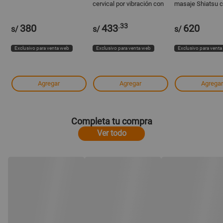
cervical por vibración con
masaje Shiatsu 
función de calor
función de calor 
cabezales de ma
.33
380
433
620
giratorios
s/
s/
s/
Exclusivo para venta web
Exclusivo para venta web
Exclusivo para vent
Agregar
Agregar
Agregar
Completa tu compra
Ver todo