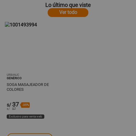
Lo último que viste
Ver todo
URBANJC
GENÉRICO
SOGA MASAJEADOR DE
COLORES
37
s/
-35%
s/
57
Exclusivo para venta web