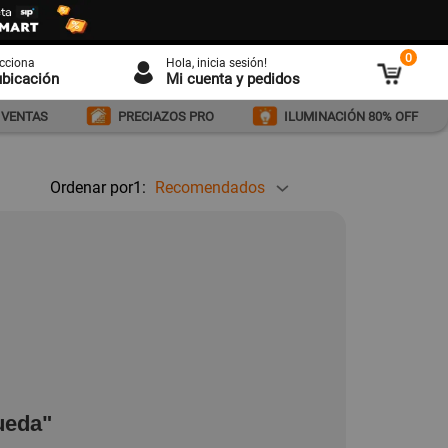
0
ecciona
Hola
, inicia sesión!
ubicación
Mi cuenta y pedidos
 VENTAS
PRECIAZOS PRO
ILUMINACIÓN 80% OFF
Ordenar por1:
Recomendados
ueda"