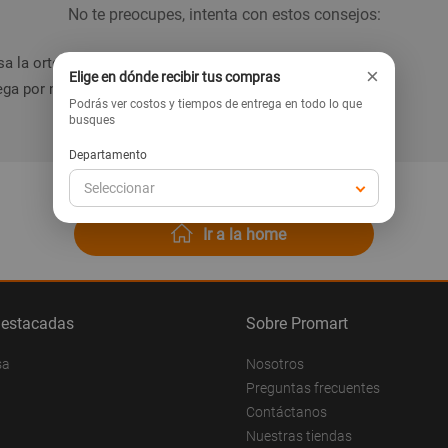
No te preocupes, intenta con estos consejos:
a la ortografía de la palabra.
×
Elige en dónde recibir tus compras
ga por nuestras categorías en el menú.
Podrás ver costos y tiempos de entrega en todo lo que
busques
Departamento
Seleccionar
Ir a la home
destacadas
Sobre Promart
sa
Nosotros
Preguntas frecuentes
Contáctanos
Nuestras tiendas