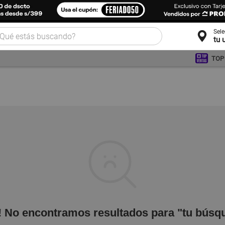
Sel
tu 
TOP
! No encontramos resultados para "tu búsq