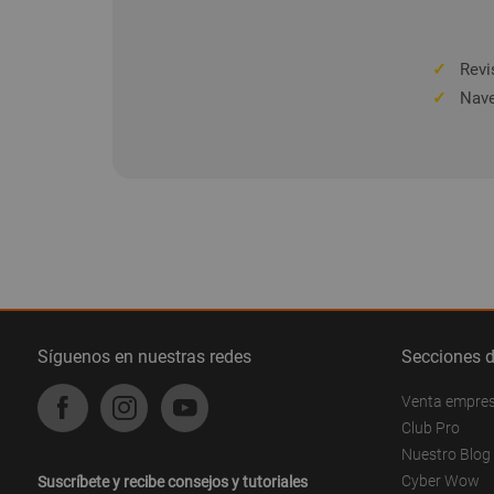
✓
Revis
✓
Nave
Síguenos en nuestras redes
Secciones 
Venta empre
Club Pro
Nuestro Blog
Cyber Wow
Suscríbete y recibe consejos y tutoriales