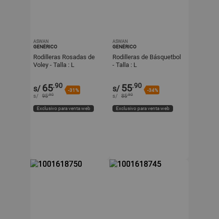
ASWAN
ASWAN
GENÉRICO
GENÉRICO
Rodilleras Rosadas de
Rodilleras de Básquetbol
Voley - Talla : L
- Talla : L
.90
.90
65
55
s/
s/
-31%
-34%
.90
.90
s/
95
s/
85
Exclusivo para venta web
Exclusivo para venta web