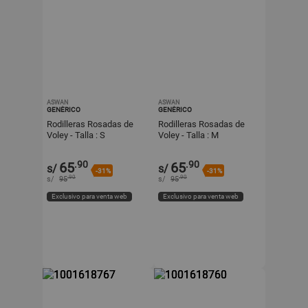
ASWAN
ASWAN
GENÉRICO
GENÉRICO
Rodilleras Rosadas de
Rodilleras Rosadas de
Voley - Talla : S
Voley - Talla : M
.90
.90
65
65
s/
s/
-31%
-31%
.90
.90
s/
95
s/
95
Exclusivo para venta web
Exclusivo para venta web