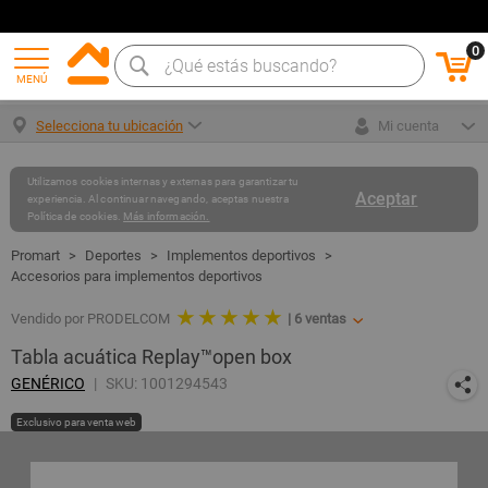
0
MENÚ
Selecciona tu ubicación
Mi cuenta
Utilizamos cookies internas y externas para garantizar tu
Aceptar
experiencia. Al continuar navegando, aceptas nuestra
Política de cookies.
Más información.
Deportes
Implementos deportivos
Accesorios para implementos deportivos
★ ★ ★ ★ ★
Vendido por PRODELCOM
|
6
ventas
Tabla acuática Replay™open box
GENÉRICO
SKU: 1001294543
Exclusivo para venta web