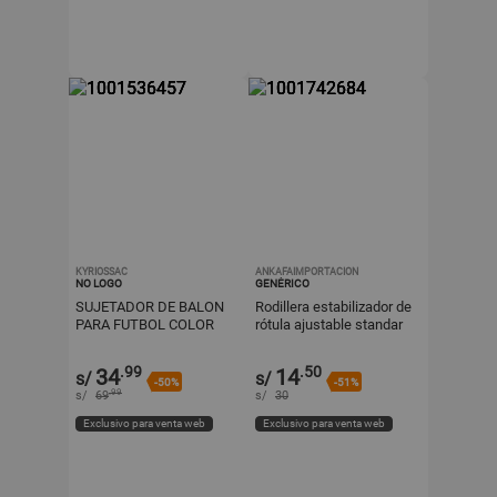
KYRIOSSAC
ANKAFAIMPORTACION
NO LOGO
GENÉRICO
SUJETADOR DE BALON
Rodillera estabilizador de
PARA FUTBOL COLOR
rótula ajustable standar
NEGRO
.99
.50
34
14
s/
s/
-50%
-51%
.99
s/
69
s/
30
Exclusivo para venta web
Exclusivo para venta web