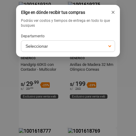
×
Elige en dónde recibir tus compras
Podrás ver costos y tiempos de entrega en todo lo que
busques
Departamento
KYRIOSSAC
MDSPORTFITNESS
GENÉRICO
GENÉRICO
Handgrip 60KG con
Anillas de Madera 32 Mm
Contador - Multicolor
Olímpico Correas
Enumeradas Gimnasia
.99
29
199
s/
s/
-25%
-23%
.99
s/
39
s/
260
Exclusivo para venta web
Exclusivo para venta web