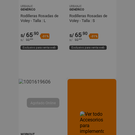
URBANJC
URBANJC
GENÉRICO
GENÉRICO
Rodilleras Rosadas de
Rodilleras Rosadas de
Voley - Talla : L
Voley - Talla : S
.90
.90
65
65
s/
s/
-31%
-31%
.90
.90
s/
95
s/
95
Exclusivo para venta web
Exclusivo para venta web
WORKOUT