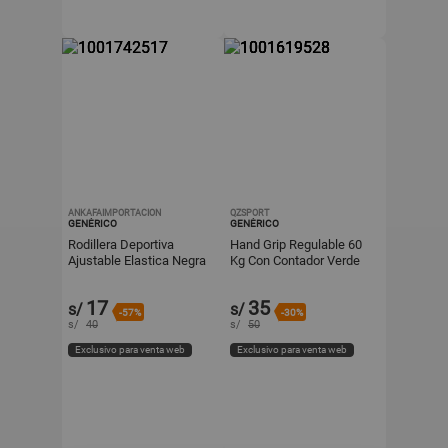
ANKAFAIMPORTACION
QZSPORT
GENÉRICO
GENÉRICO
Rodillera Deportiva
Hand Grip Regulable 60
Ajustable Elastica Negra
Kg Con Contador Verde
17
35
s/
s/
-57%
-30%
s/
40
s/
50
Exclusivo para venta web
Exclusivo para venta web