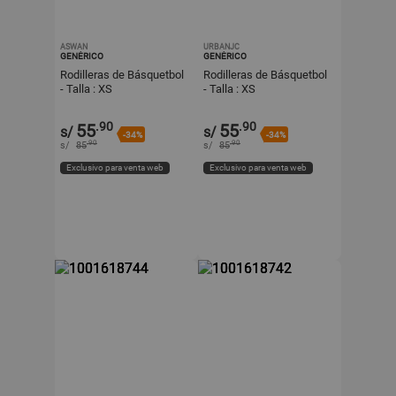
ASWAN
URBANJC
GENÉRICO
GENÉRICO
Rodilleras de Básquetbol
Rodilleras de Básquetbol
- Talla : XS
- Talla : XS
.90
.90
55
55
s/
s/
-34%
-34%
.90
.90
s/
85
s/
85
Exclusivo para venta web
Exclusivo para venta web