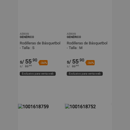
ASWAN
ASWAN
GENÉRICO
GENÉRICO
Rodilleras de Básquetbol
Rodilleras de Básquetbol
- Talla : S
- Talla : M
.90
.90
55
55
s/
s/
-34%
-34%
.90
.90
s/
85
s/
85
Exclusivo para venta web
Exclusivo para venta web