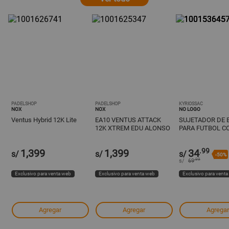
PADELSHOP
PADELSHOP
KYRIOSSAC
NOX
NOX
NO LOGO
Ventus Hybrid 12K Lite
EA10 VENTUS ATTACK
SUJETADOR DE 
12K XTREM EDU ALONSO
PARA FUTBOL C
NEGRO
.99
1,399
1,399
34
s/
s/
s/
-50%
.99
s/
69
Exclusivo para venta web
Exclusivo para venta web
Exclusivo para vent
Agregar
Agregar
Agregar