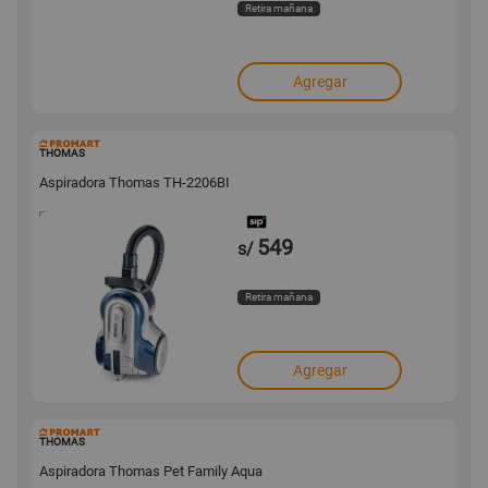
Retira mañana
Agregar
129981
THOMAS
Aspiradora Thomas TH-2206BI
549
s/
Retira mañana
Agregar
129980
THOMAS
Aspiradora Thomas Pet Family Aqua