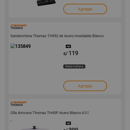
Agregar
135849
THOMAS
Sandwichera Thomas TH952 de Acero Inoxidable Blanco
119
s/
Retira mañana
Agregar
135839
THOMAS
Olla Arrocera Thomas TH45P Acero Blanco 4.5 l