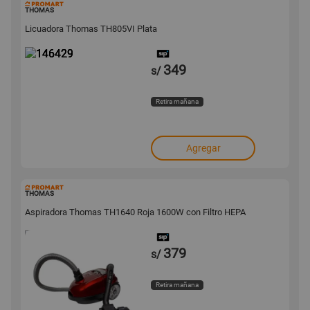
146429
THOMAS
Licuadora Thomas TH805VI Plata
349
s/
Retira mañana
Agregar
140459
THOMAS
Aspiradora Thomas TH1640 Roja 1600W con Filtro HEPA
379
s/
Retira mañana