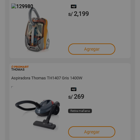
2,199
s/
Agregar
129924
THOMAS
Aspiradora Thomas TH1407 Gris 1400W
269
s/
Retira mañana
Agregar