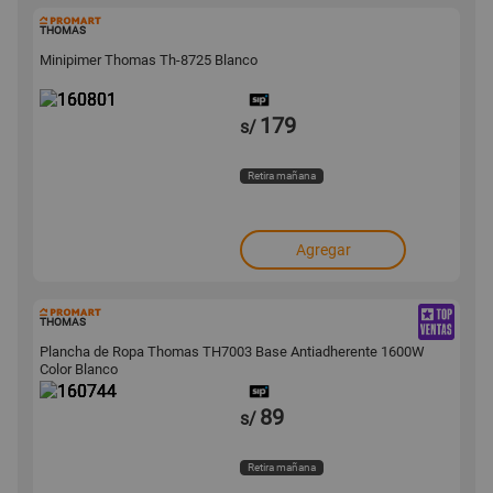
160801
THOMAS
Minipimer Thomas Th-8725 Blanco
179
s/
Retira mañana
Agregar
160744
THOMAS
Plancha de Ropa Thomas TH7003 Base Antiadherente 1600W
Color Blanco
89
s/
Retira mañana