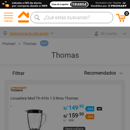
0
MENÚ
Selecciona tu ubicación
Mi cuenta
405
Thomas
Thomas
Recomendados
Filtrar
169027
THOMAS
Licuadora Mod Th-410v 1.5 litros Thomas
.90
149
s/
-34%
.90
159
s/
-30%
s/
229
Retira mañana