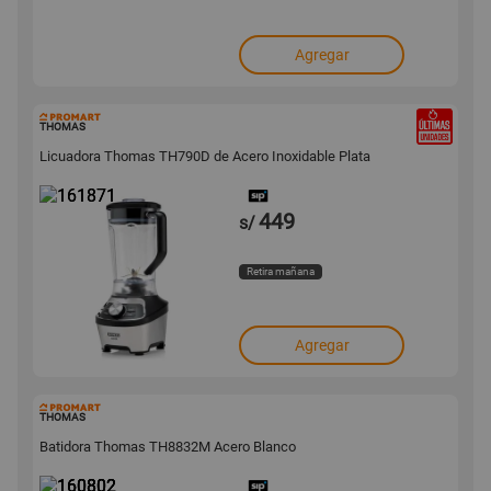
Agregar
161871
THOMAS
Licuadora Thomas TH790D de Acero Inoxidable Plata
449
s/
Retira mañana
Agregar
160802
THOMAS
Batidora Thomas TH8832M Acero Blanco