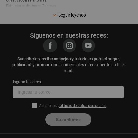
Ollas Arroceras Thomas
Extractores de Jugos Thomas
Parrillas Electricas y Grills Thomas
Seguir leyendo
Sandwicheras Thomas
Hervidor Thomas 2 Litros
Hornos Electricos Thomas
Cafeteras Thomas
Síguenos en nuestras redes:
Hornos Microondas Thomas
Exprimidores de Naranja Thomas
Jarras Thomas
Vaporizadores Thomas
Suscríbete y recibe consejos y tutoriales para el hogar,
Tostadoras Thomas
publicidad y promociones comerciales directamente en tu e-
Horno Electrico Thomas 100 Litros
mail.
Planchas de Cabello Thomas
Secadoras de Cabello Thomas
Ingresa tu correo
Utensilios de Cocina Thomas
Aspiradoras Robot Thomas
Acepto las
políticas de datos personales
Suscribirme