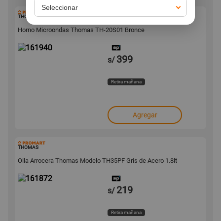
161940
THOMAS
Horno Microondas Thomas TH-20S01 Bronce
399
s/
Retira mañana
Agregar
161872
THOMAS
Olla Arrocera Thomas Modelo TH35PF Gris de Acero 1.8lt
219
s/
Retira mañana