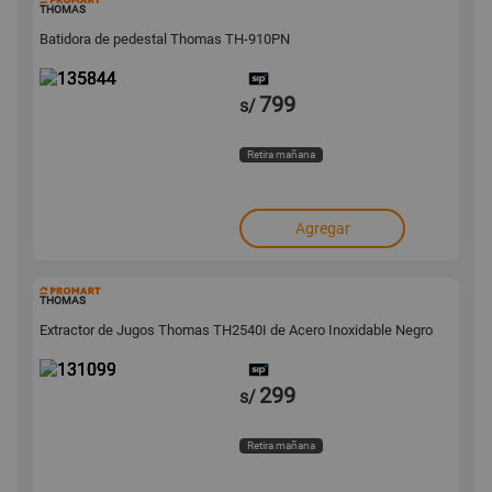
135844
THOMAS
Batidora de pedestal Thomas TH-910PN
799
s/
Retira mañana
Agregar
131099
THOMAS
Extractor de Jugos Thomas TH2540I de Acero Inoxidable Negro
299
s/
Retira mañana