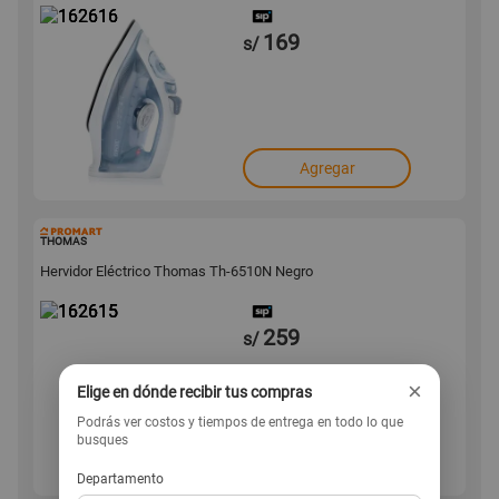
169
s/
Agregar
162615
THOMAS
Hervidor Eléctrico Thomas Th-6510N Negro
259
s/
×
Elige en dónde recibir tus compras
Podrás ver costos y tiempos de entrega en todo lo que
busques
Agregar
Departamento