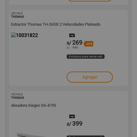
OECHSLE
10031822
THOMAS
Extractor Thomas TH-2655I 2 Velocidades Plateado
269
s/
-40%
s/
449
Exclusivo para venta web
Agregar
OECHSLE
10006280
THOMAS
Alisadora Siegen SG-4755
399
s/