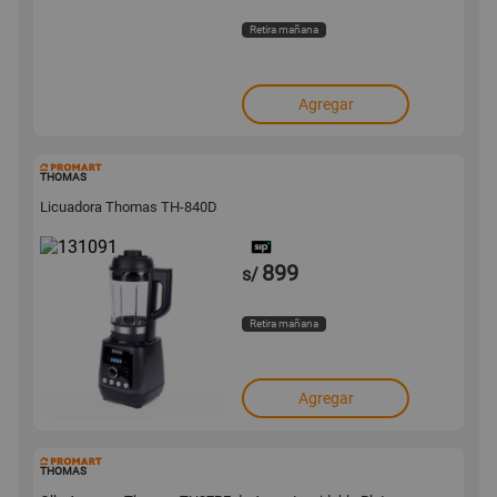
Retira mañana
Agregar
131091
THOMAS
Licuadora Thomas TH-840D
899
s/
Retira mañana
Agregar
131078
THOMAS