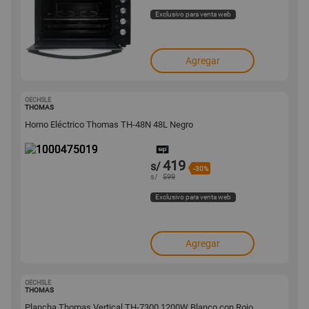
Exclusivo para venta web
Agregar
OECHSLE
1000475019
THOMAS
Horno Eléctrico Thomas TH-48N 48L Negro
419
s/
-30%
s/
599
Exclusivo para venta web
Agregar
OECHSLE
1000332418
THOMAS
Plancha Thomas Vertical TH-7300 1200W Blanco con Rojo