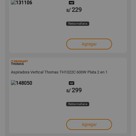
229
s/
Retira mañana
Agregar
148050
THOMAS
Aspiradora Vertical Thomas TH1022C 600W Plata 2 en 1
299
s/
Retira mañana
Agregar