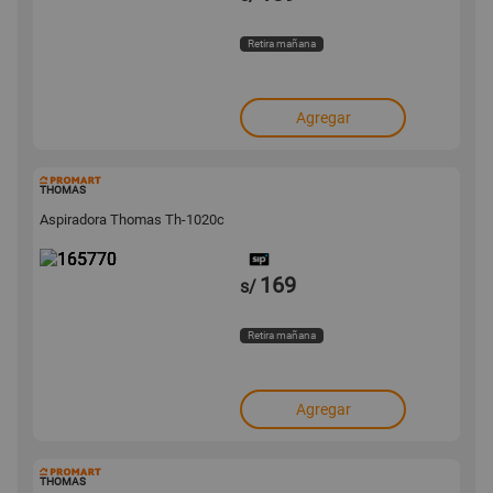
Retira mañana
Agregar
165770
THOMAS
Aspiradora Thomas Th-1020c
169
s/
Retira mañana
Agregar
131114
THOMAS