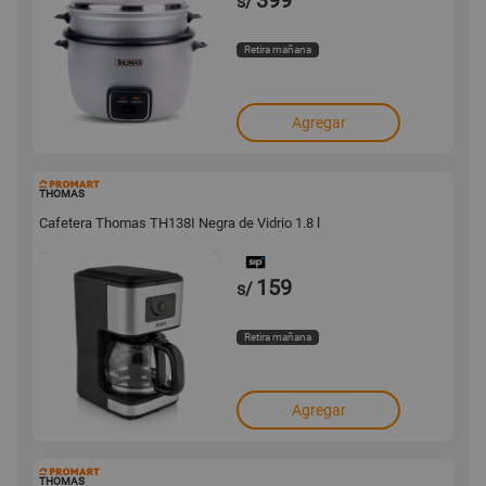
399
s/
Retira mañana
Agregar
131143
THOMAS
Cafetera Thomas TH138I Negra de Vidrio 1.8 l
159
s/
Retira mañana
Agregar
131142
THOMAS