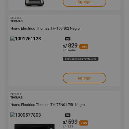
Agregar
OECHSLE
1001261128
THOMAS
Horno Electrico Thomas TH-100N02 Negro
829
s/
-30%
s/
1,199
Exclusivo para venta web
Agregar
OECHSLE
1000577803
THOMAS
Horno Electrico Thomas TH-75N01 75L Negro
599
s/
-33%
s/
899