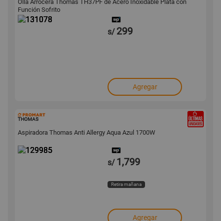
Olla Arrocera Thomas TH37PF de Acero Inoxidable Plata con
Función Sofrito
299
s/
Agregar
129985
THOMAS
Aspiradora Thomas Anti Allergy Aqua Azul 1700W
1,799
s/
Retira mañana
Agregar