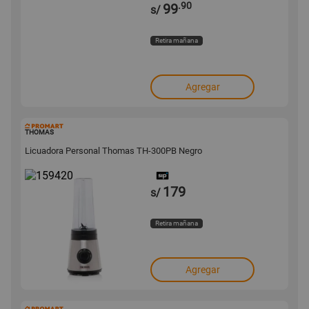
.90
99
s/
Retira mañana
Agregar
159420
THOMAS
Licuadora Personal Thomas TH-300PB Negro
179
s/
Retira mañana
Agregar