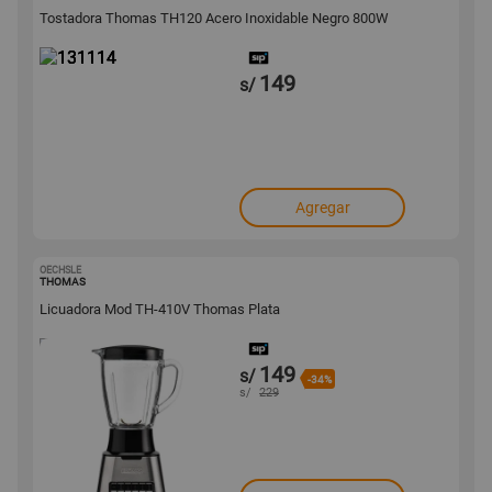
Tostadora Thomas TH120 Acero Inoxidable Negro 800W
149
s/
Agregar
OECHSLE
1001650125
THOMAS
Licuadora Mod TH-410V Thomas Plata
149
s/
-34%
s/
229