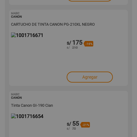
MABIC
1001716671
CANON
CARTUCHO DE TINTA CANON PG-210XL NEGRO
175
s/
-16%
s/
210
Agregar
MABIC
1001716654
CANON
Tinta Canon GI-190 Cian
55
s/
-21%
s/
70