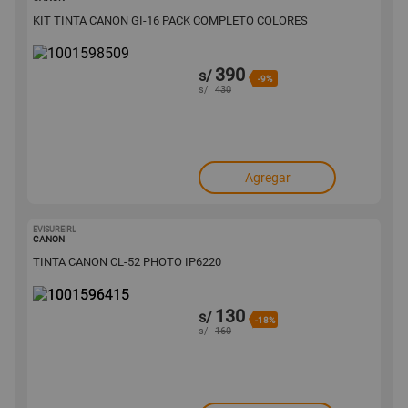
KIT TINTA CANON GI-16 PACK COMPLETO COLORES
390
s/
-9%
s/
430
Agregar
EVISUREIRL
1001596415
CANON
TINTA CANON CL-52 PHOTO IP6220
130
s/
-18%
s/
160