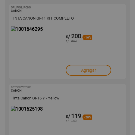
GRUPOHUACHO
1001646295
CANON
TINTA CANON GI-11 KIT COMPLETO
200
s/
-16%
s/
240
Agregar
FOTOBUYSTORE
1001625198
CANON
Tinta Canon GI-16 Y - Yellow
119
s/
-20%
s/
149