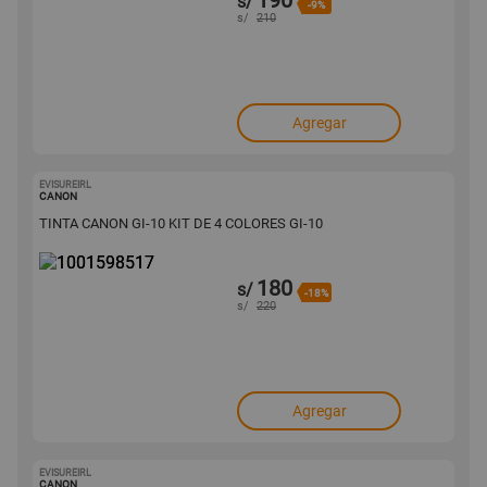
190
s/
-9%
s/
210
Agregar
EVISUREIRL
1001598517
CANON
TINTA CANON GI-10 KIT DE 4 COLORES GI-10
180
s/
-18%
s/
220
Agregar
EVISUREIRL
1001598509
CANON