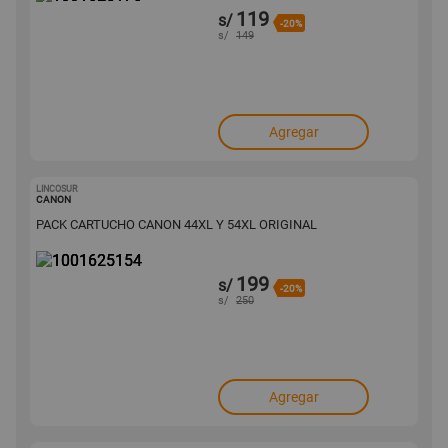
119
s/
-20%
s/
149
Agregar
LINCOSUR
1001625154
CANON
PACK CARTUCHO CANON 44XL Y 54XL ORIGINAL
199
s/
-20%
s/
250
Agregar