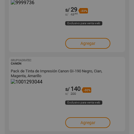
29
s/
-33%
.90
s/
43
Exclusivo para venta web
Agregar
GRUPOADRATEC
1001293044
CANON
Pack de Tinta de Impresión Canon GI-190 Negro, Cian,
Magenta, Amarillo
140
s/
-30%
s/
200
Exclusivo para venta web
Agregar