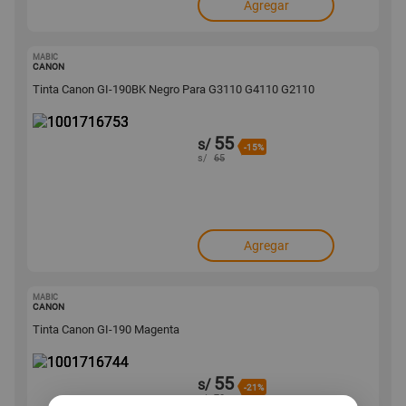
Agregar
MABIC
1001716753
CANON
Tinta Canon GI-190BK Negro Para G3110 G4110 G2110
55
s/
-15%
s/
65
Agregar
MABIC
1001716744
CANON
Tinta Canon GI-190 Magenta
55
s/
-21%
s/
70