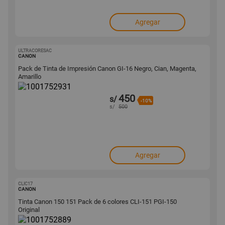
Agregar
ULTRACORESAC
1001752931
CANON
Pack de Tinta de Impresión Canon GI-16 Negro, Cian, Magenta,
Amarillo
450
s/
-10%
s/
500
Agregar
CLIC17
1001752889
CANON
Tinta Canon 150 151 Pack de 6 colores CLI-151 PGI-150
Original