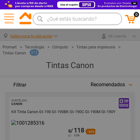
0
MENÚ
Selecciona tu ubicación
Mi cuenta
Tecnología
Cómputo
Tintas para impresora
312
Tintas Canon
Tintas Canon
Recomendados
Filtrar
SAINTELSAC
1001285316
CANON
Kit Tinta Canon GI-190 GI-190BK GI-190C GI-190M GI-190Y
118
s/
-34%
s/
179