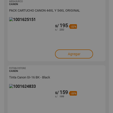
MEGASURCO
1001625151
CANON
PACK CARTUCHO CANON 44XL Y 54XL ORIGINAL
195
s/
-22%
s/
250
Agregar
FOTOBUYSTORE
1001624833
CANON
Tinta Canon GI-16 BK - Black
159
s/
-20%
s/
199