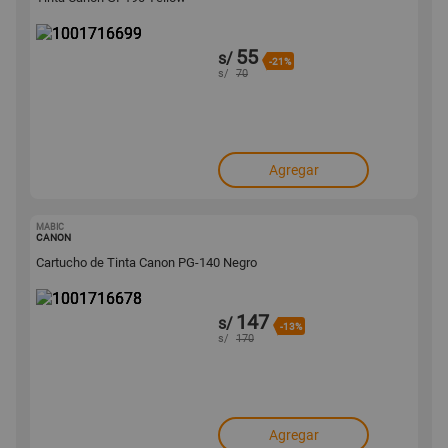
55
s/
-21%
s/
70
Agregar
MABIC
1001716678
CANON
Cartucho de Tinta Canon PG-140 Negro
147
s/
-13%
s/
170
Agregar