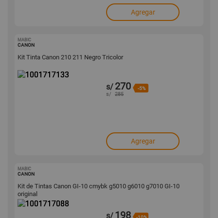
Agregar
MABIC
1001717133
CANON
Kit Tinta Canon 210 211 Negro Tricolor
270
s/
-5%
s/
285
Agregar
MABIC
1001717088
CANON
Kit de Tintas Canon GI-10 cmybk g5010 g6010 g7010 GI-10
original
198
s/
-10%