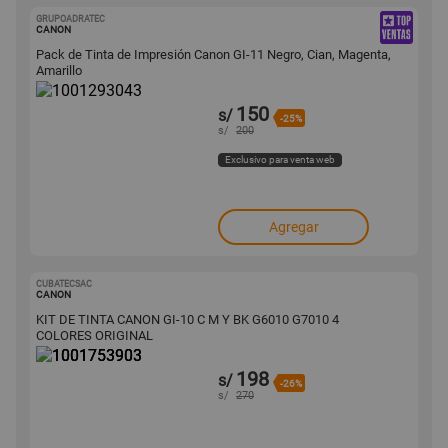
GRUPOADRATEC
1001293043
CANON
Pack de Tinta de Impresión Canon GI-11 Negro, Cian, Magenta,
Amarillo
150
s/
-25%
s/
200
Exclusivo para venta web
Agregar
CUBATECSAC
1001753903
CANON
KIT DE TINTA CANON GI-10 C M Y BK G6010 G7010 4
COLORES ORIGINAL
198
s/
-26%
s/
270