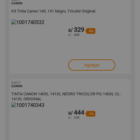
CLIC17
1001740532
CANON
Kit Tinta Canon 140, 141 Negro, Tricolor Original
329
s/
-8%
s/
359
Agregar
CLIC17
1001740343
CANON
TINTA CANON 140XL 141XL NEGRO TRICOLOR PG-140XL CL-
141XL ORIGINAL
444
s/
-7%
s/
479