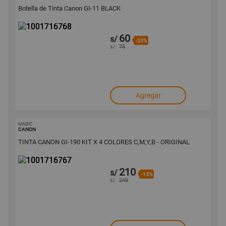
Botella de Tinta Canon GI-11 BLACK
60
s/
-20%
s/
75
Agregar
MABIC
1001716767
CANON
TINTA CANON GI-190 KIT X 4 COLORES C,M,Y,B - ORIGINAL
210
s/
-15%
s/
249