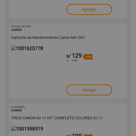
Agregar
FOTOBUYSTORE
1001620778
CANON
Cartucho de Mantenimiento Canon MC-G01
129
s/
-13%
s/
149
Agregar
EVISUREIRL
1001598519
CANON
TINTA CANON GI-11 KIT COMPLETO COLORES GI-11