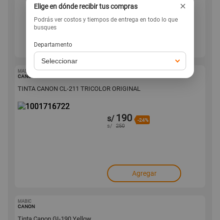
×
Elige en dónde recibir tus compras
Podrás ver costos y tiempos de entrega en todo lo que
busques
Agregar
Departamento
MABIC
1001716722
CANON
TINTA CANON CL-211 TRICOLOR ORIGINAL
190
s/
-24%
s/
250
Agregar
MABIC
1001716699
CANON
Tinta Canon GI-190 Yellow