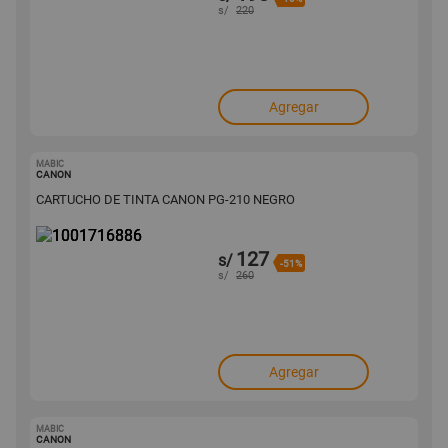
s/
220
Agregar
MABIC
1001716886
CANON
CARTUCHO DE TINTA CANON PG-210 NEGRO
127
s/
-51%
s/
260
Agregar
MABIC
1001716768
CANON