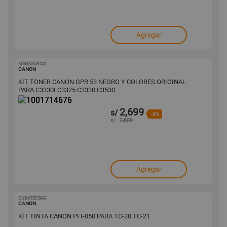
Agregar
MEGASURCO
1001714676
CANON
KIT TONER CANON GPR 53 NEGRO Y COLORES ORIGINAL
PARA C3330I C3325 C3330 C3530
2,699
s/
-3%
s/
2,800
Agregar
CUBATECSAC
1001685113
CANON
KIT TINTA CANON PFI-050 PARA TC-20 TC-21