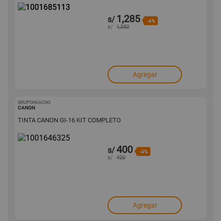
1,285
s/
-4%
s/
1,350
Agregar
GRUPOHUACHO
1001646325
CANON
TINTA CANON GI-16 KIT COMPLETO
400
s/
-4%
s/
420
Agregar