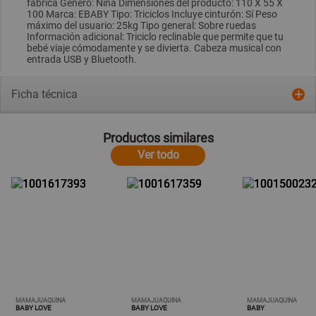
fábrica Género: Niña Dimensiones del producto: 110 X 55 X
100 Marca: EBABY Tipo: Triciclos Incluye cinturón: Sí Peso
máximo del usuario: 25kg Tipo general: Sobre ruedas
Información adicional: Triciclo reclinable que permite que tu
bebé viaje cómodamente y se divierta. Cabeza musical con
entrada USB y Bluetooth.
Ficha técnica
Productos similares
Ver todo
MAMAJUAQUINA
MAMAJUAQUINA
MAMAJUAQUINA
BABY LOVE
BABY LOVE
BABY