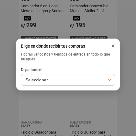
Caminador 5 en 1 con
Caminador Convertible
Mesa de juegos y Sonido
Musical Stoller 2en1-
Naranja
299
195
s/
s/
Exclusivo para venta web
Exclusivo para venta web
×
Elige en dónde recibir tus compras
Podrás ver costos y tiempos de entrega en todo lo que
busques
Departamento
MAMAJUAQUINA
MAMAJUAQUINA
EBABY
EBABY
Triciclo Guiador para
Triciclo Guiador para