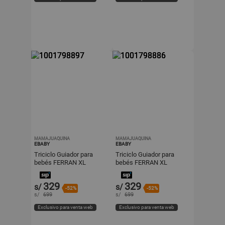
MAMAJUAQUINA
MAMAJUAQUINA
EBABY
EBABY
Triciclo Guiador para
Triciclo Guiador para
bebés FERRAN XL
bebés FERRAN XL
Edición Exclusiva Green
Edición Exclusiva Black
329
329
s/
s/
-52%
-52%
s/
699
s/
699
Exclusivo para venta web
Exclusivo para venta web