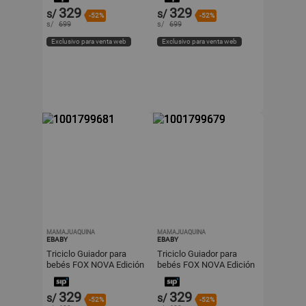
329
329
s/
s/
-52%
-52%
s/
699
s/
699
Exclusivo para venta web
Exclusivo para venta web
MAMAJUAQUINA
MAMAJUAQUINA
EBABY
EBABY
Triciclo Guiador para
Triciclo Guiador para
bebés FOX NOVA Edición
bebés FOX NOVA Edición
Limitada Dark Pink
Limitada Black
329
329
s/
s/
-52%
-52%