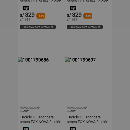
bebés FOX NOVA Edición
bebés FOX NOVA Edición
Limitada Light Pink
Limitada Green
329
329
s/
s/
-52%
-52%
s/
699
s/
699
Exclusivo para venta web
Exclusivo para venta web
MAMAJUAQUINA
MAMAJUAQUINA
EBABY
EBABY
Triciclo Guiador para
Triciclo Guiador para
bebés FOX NOVA Edición
bebés FOX NOVA Edición
Limitada Blue
Limitada Brown