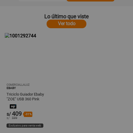
Lo último que viste
Ver todo
COMERCIALLALUZ
EBABY
Triciclo Guiador Ebaby
"ZOE" USB 360 Pink
409
s/
-31%
s/
599
Exclusivo para venta web