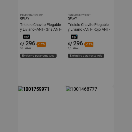
PANINOBABYSHOP
PANINOBABYSHOP
QPLAY
QPLAY
Triciclo Chavito Plegable
Triciclo Chavito Plegable
y Liviano -ANT- Gris ANT-
y Liviano -ANT- Rojo ANT-
001
002
296
296
s/
s/
-17%
-17%
s/
359
s/
359
Exclusivo para venta web
Exclusivo para venta web