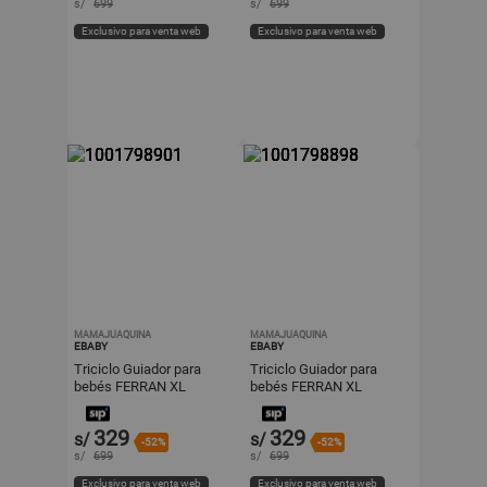
s/
699
s/
699
Exclusivo para venta web
Exclusivo para venta web
MAMAJUAQUINA
MAMAJUAQUINA
EBABY
EBABY
Triciclo Guiador para
Triciclo Guiador para
bebés FERRAN XL
bebés FERRAN XL
Edición Exclusiva Blue
Edición Exclusiva Beige
329
329
s/
s/
-52%
-52%
s/
699
s/
699
Exclusivo para venta web
Exclusivo para venta web