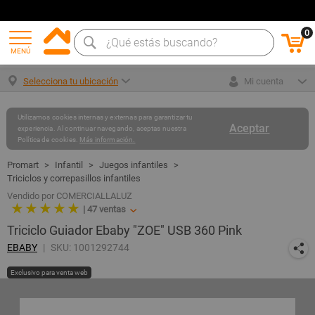
0
MENÚ
Selecciona tu ubicación
Mi cuenta
Utilizamos cookies internas y externas para garantizar tu
Aceptar
experiencia. Al continuar navegando, aceptas nuestra
Política de cookies.
Más información.
Infantil
Juegos infantiles
Triciclos y correpasillos infantiles
Vendido por COMERCIALLALUZ
★ ★ ★ ★ ★
|
47
ventas
Triciclo Guiador Ebaby "ZOE" USB 360 Pink
EBABY
SKU: 1001292744
Exclusivo para venta web