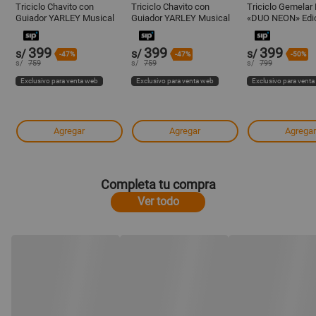
Triciclo Chavito con
Triciclo Chavito con
Triciclo Gemelar
Guiador YARLEY Musical
Guiador YARLEY Musical
«DUO NEON» Edi
Pink
Light Pink
Limitada Pink
399
399
399
s/
s/
s/
-47%
-47%
-50%
s/
759
s/
759
s/
799
Exclusivo para venta web
Exclusivo para venta web
Exclusivo para vent
Agregar
Agregar
Agregar
Completa tu compra
Ver todo