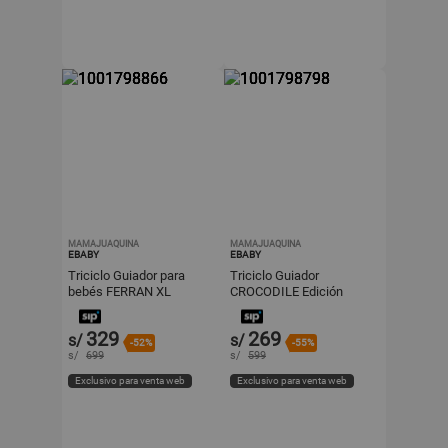
MAMAJUAQUINA
MAMAJUAQUINA
EBABY
EBABY
Triciclo Guiador para
Triciclo Guiador
bebés FERRAN XL
CROCODILE Edición
Edición Exclusiva Pink
Especial Green
329
269
s/
s/
-52%
-55%
s/
699
s/
599
Exclusivo para venta web
Exclusivo para venta web