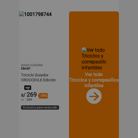
MAMAJUAQUINA
EBABY
Ver todo
Triciclo Guiador
Triciclos y correpasillos
CROCODILE Edición
Especial Sky Blue
infantiles
269
s/
-55%
s/
599
Exclusivo para venta web