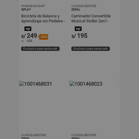
PANINOBABYSHOP
CCARDELINESTORE
QPLAY
IDEAL
Bicicleta de Balance y
Caminador Convertible
Aprendizaje sin Pedales -
Musical Stoller 2en1-
CUTEY- Beige CUTEY-
Rosado
001
249
195
s/
s/
-26%
s/
339
Exclusivo para venta web
Exclusivo para venta web
CCARDELINESTORE
CCARDELINESTORE
IDEAL
IDEAL