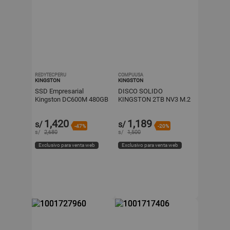
REDYTECPERU
COMPUUSA
KINGSTON
KINGSTON
SSD Empresarial
DISCO SOLIDO
Kingston DC600M 480GB
KINGSTON 2TB NV3 M.2
2.5 SATA III
NVME
1,420
1,189
s/
s/
-47%
-20%
s/
2,680
s/
1,500
Exclusivo para venta web
Exclusivo para venta web