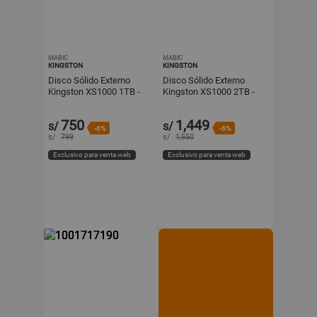
MABIC
MABIC
KINGSTON
KINGSTON
Disco Sólido Externo
Disco Sólido Externo
Kingston XS1000 1TB -
Kingston XS1000 2TB -
Rojo - Portátil
Rojo - Portátil
750
1,449
s/
s/
-6%
-6%
s/
799
s/
1,550
Exclusivo para venta web
Exclusivo para venta web