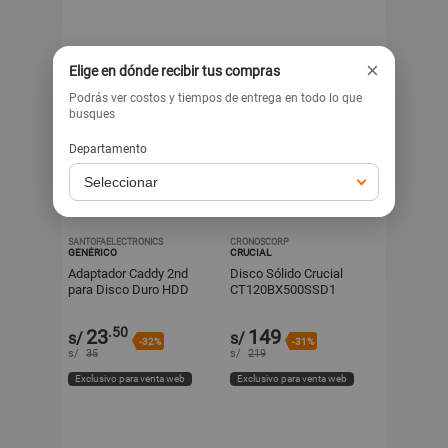
×
Elige en dónde recibir tus compras
Podrás ver costos y tiempos de entrega en todo lo que
busques
Departamento
SANTOFAELECTRONICS
CRONOSCORP
GENÉRICO
CRUCIAL
Adaptador Caddy 2nd
Disco Sólido Crucial
para Disco Duro HDD
CT120BX500SSD1
SSD Sata CD DVD-ROM
120GB BX500 SATA III
Universal 9.5mm
2.5" Internal SSD
.50
23
149
s/
s/
-32%
-31%
s/
35
s/
219
Exclusivo para venta web
Exclusivo para venta web