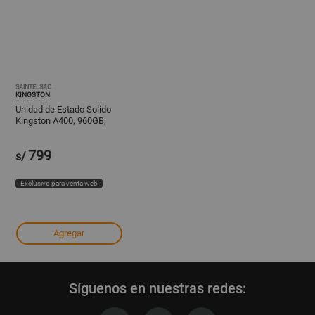
SAINTELSAC
KINGSTON
Unidad de Estado Solido
Kingston A400, 960GB,
SATA 6.0 Gb/s, 2.5", 7mm.
799
s/
Exclusivo para venta web
Agregar
Síguenos en nuestras redes: