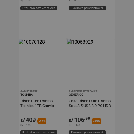
s/
756
s/
927
Exclusivo para venta web
Exclusivo para venta web
GAMECENTER
SANTOFAELECTRONICS
TOSHIBA
GENÉRICO
Disco Duro Externo
Case Disco Duro Externo
Toshiba 1TB Canvio
Sata 3.5 USB 3.0 PC HDD
Basics USB 3.0
Negro
.99
409
106
s/
s/
-12%
-33%
s/
470
s/
160
Exclusivo para venta web
Exclusivo para venta web