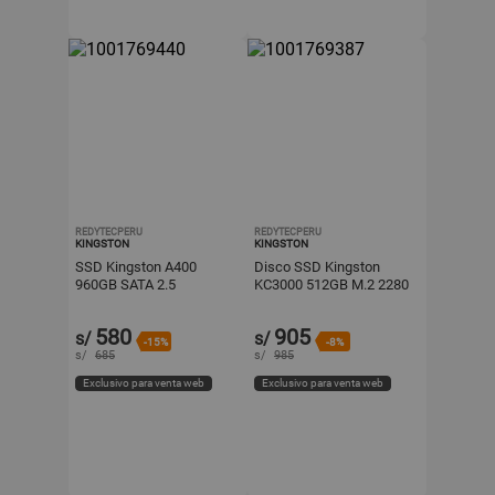
REDYTECPERU
REDYTECPERU
KINGSTON
KINGSTON
SSD Kingston A400
Disco SSD Kingston
960GB SATA 2.5
KC3000 512GB M.2 2280
NVMe PCIe 4.0
580
905
s/
s/
-15%
-8%
s/
685
s/
985
Exclusivo para venta web
Exclusivo para venta web