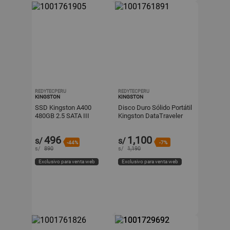
REDYTECPERU
REDYTECPERU
KINGSTON
KINGSTON
SSD Kingston A400
Disco Duro Sólido Portátil
480GB 2.5 SATA III
Kingston DataTraveler
Max 1TB Dual USB-C
USB-A
496
1,100
s/
s/
-44%
-7%
s/
890
s/
1,190
Exclusivo para venta web
Exclusivo para venta web