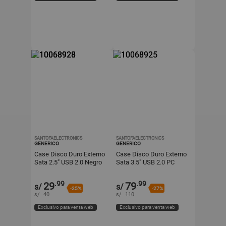
SANTOFAELECTRONICS
SANTOFAELECTRONICS
GENÉRICO
GENÉRICO
Case Disco Duro Externo
Case Disco Duro Externo
Sata 2.5" USB 2.0 Negro
Sata 3.5" USB 2.0 PC
Negro
.99
.99
29
79
s/
s/
-25%
-27%
s/
40
s/
110
Exclusivo para venta web
Exclusivo para venta web