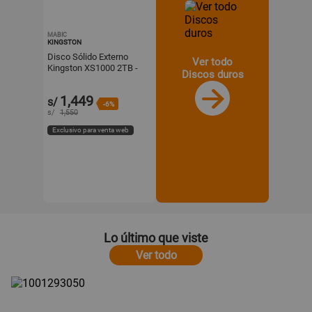
MABIC
KINGSTON
Disco Sólido Externo
Ver todo
Kingston XS1000 2TB -
Discos duros
Negro - Portátil
1,449
s/
-6%
s/
1,550
Exclusivo para venta web
Lo último que viste
Ver todo