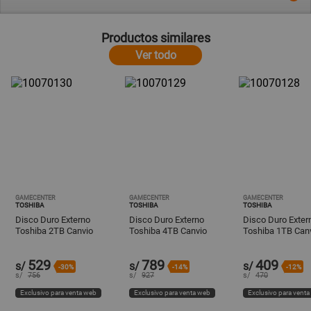
Productos similares
Ver todo
GAMECENTER
GAMECENTER
GAMECENTER
TOSHIBA
TOSHIBA
TOSHIBA
Disco Duro Externo
Disco Duro Externo
Disco Duro Exter
Toshiba 2TB Canvio
Toshiba 4TB Canvio
Toshiba 1TB Can
Basics USB 3.0
Basics USB 3.0
Basics USB 3.0
529
789
409
s/
s/
s/
-30%
-14%
-12%
s/
756
s/
927
s/
470
Exclusivo para venta web
Exclusivo para venta web
Exclusivo para vent