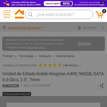
0
MENÚ
Selecciona tu ubicación
Mi cuenta
Utilizamos cookies internas y externas para garantizar tu
Aceptar
experiencia. Al continuar navegando, aceptas nuestra
Política de cookies.
Más información.
Tecnología
Cómputo
Discos duros
★ ★ ★ ★ ★
Vendido por SAINTELSAC
|
46
ventas
Unidad de Estado Solido Kingston A400, 960GB, SATA
6.0 Gb/s, 2.5", 7mm.
KINGSTON
SKU: 1001293050
Exclusivo para venta web