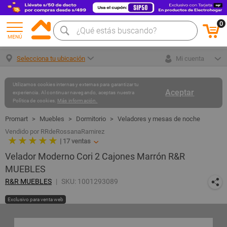
0
MENÚ
Selecciona tu ubicación
Mi cuenta
Utilizamos cookies internas y externas para garantizar tu
Aceptar
experiencia. Al continuar navegando, aceptas nuestra
Política de cookies.
Más información.
Muebles
Dormitorio
Veladores y mesas de noche
Vendido por RRdeRossanaRamirez
★ ★ ★ ★ ★
|
17
ventas
Velador Moderno Cori 2 Cajones Marrón R&R
MUEBLES
R&R MUEBLES
SKU: 1001293089
Exclusivo para venta web