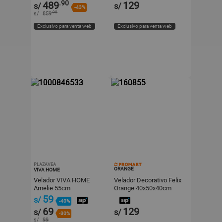
.90
489
129
s/
s/
-43%
.98
s/
859
Exclusivo para venta web
Exclusivo para venta web
PLAZAVEA
ORANGE
VIVA HOME
Velador VIVA HOME
Velador Decorativo Felix
Amelie 55cm
Orange 40x50x40cm
59
s/
-40%
69
129
s/
s/
-30%
s/
99