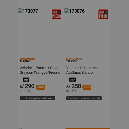
TUHOME
TUHOME
Velador 1 Puerta 1 Cajon
Velador 1 Cajon Miki
Grayson Wengué/Fresno
Avellana/Blanco
51x40x35cm Tuhome
51.6x40x35cm Tuhome
290
258
s/
s/
-30%
-30%
s/
420
s/
370
Exclusivo para venta web
Exclusivo para venta web