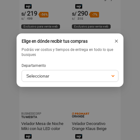
Blanco
219
290
s/
s/
-56%
-7%
s/
499
s/
315
Exclusivo para venta web
Exclusivo para venta web
×
Elige en dónde recibir tus compras
Podrás ver costos y tiempos de entrega en todo lo que
busques
Departamento
BUSINESSCORP
ORANGE
TU MESITA
Velador Mesa de Noche
Velador Decorativo
Miki con luz LED color
Orange Klaus Beige
Blanco TU MESITA
40x55x35cm