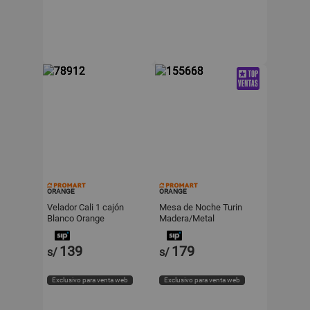
ORANGE
ORANGE
Velador Cali 1 cajón
Mesa de Noche Turin
Blanco Orange
Madera/Metal
40x60x40cm Marrón
Orange
139
179
s/
s/
Exclusivo para venta web
Exclusivo para venta web