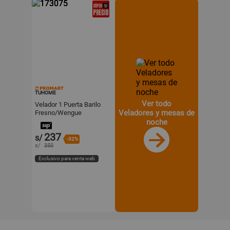
TUHOME
Ver todo
Velador 1 Puerta Barilo
Veladores y mesas de
Fresno/Wengue
55x45x40.3cm Tuhome
noche
237
s/
-32%
s/
350
Exclusivo para venta web