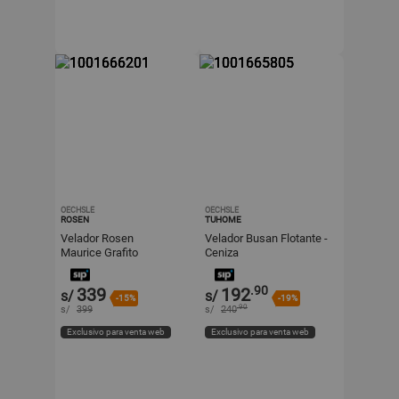
OECHSLE
OECHSLE
ROSEN
TUHOME
Velador Rosen
Velador Busan Flotante -
Maurice Grafito
Ceniza
.90
339
192
s/
s/
-15%
-19%
.90
s/
399
s/
240
Exclusivo para venta web
Exclusivo para venta web