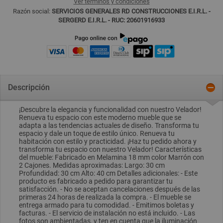
Ver términos y condiciones
Razón social:
SERVICIOS GENERALES RD CONSTRUCCIONES E.I.R.L. -
SERGERD E.I.R.L. - RUC: 20601916933
Descripción
¡Descubre la elegancia y funcionalidad con nuestro Velador!
Renueva tu espacio con este moderno mueble que se
adapta a las tendencias actuales de diseño. Transforma tu
espacio y dale un toque de estilo único. Renueva tu
habitación con estilo y practicidad. ¡Haz tu pedido ahora y
transforma tu espacio con nuestro Velador! Características
del mueble: Fabricado en Melamina 18 mm color Marrón con
2 Cajones. Medidas aproximadas: Largo: 30 cm
Profundidad: 30 cm Alto: 40 cm Detalles adicionales: - Este
producto es fabricado a pedido para garantizar tu
satisfacción. - No se aceptan cancelaciones después de las
primeras 24 horas de realizada la compra. - El mueble se
entrega armado para tu comodidad. - Emitimos boletas y
facturas. - El servicio de instalación no está incluido. - Las
fotos son ambientadas, y ten en cuenta que la iluminación