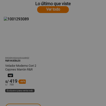
Lo último que viste
Ver todo
RRDEROSSANARAMIREZ
R&R MUEBLES
Velador Moderno Cori 2
Cajones Marrón R&R
MUEBLES
419
s/
-44%
s/
750
Exclusivo para venta web