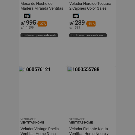
Mesa de Noche de
Velador Nórdico Toccara
Madera Miranda Ventitas
2 Cajones Color Gales
Home
995
289
s/
s/
-37%
-51%
s/
1,599
s/
599
Exclusivo para venta web
Exclusivo para venta web
VENTITASPE
VENTITASPE
VENTITAS HOME
VENTITAS HOME
Velador Vintage Roelia
Velador Flotante Kletta
Ventitas Home Duna
Ventitas Home Negro y