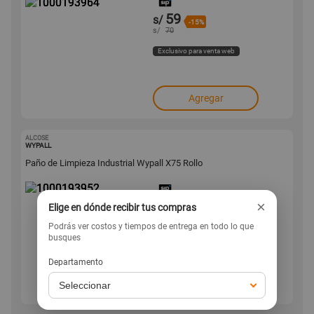
59
s/
-15%
s/
70
Exclusivo para venta web
Agregar
ALCOSE
1000193952
WYPALL
Paño de Limpieza Industrial Wypall X75 Rollo
47
×
s/
Elige en dónde recibir tus compras
-21%
s/
60
Podrás ver costos y tiempos de entrega en todo lo que
busques
Exclusivo para venta web
Departamento
Agregar