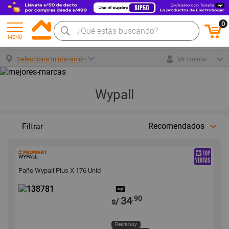
0
MENÚ
Selecciona tu ubicación
Mi cuenta
Wypall
Recomendados
Filtrar
138781
WYPALL
Paño Wypall Plus X 176 Unid
.90
34
s/
Retira hoy