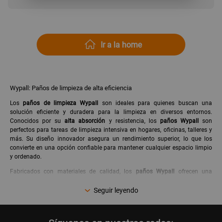
Ir a la home
Wypall: Paños de limpieza de alta eficiencia
Los
paños de limpieza Wypall
son ideales para quienes buscan una
solución eficiente y duradera para la limpieza en diversos entornos.
Conocidos por su
alta absorción
y resistencia, los
paños Wypall
son
perfectos para tareas de limpieza intensiva en hogares, oficinas, talleres y
más. Su diseño innovador asegura un rendimiento superior, lo que los
convierte en una opción confiable para mantener cualquier espacio limpio
y ordenado.
Fabricados con materiales de calidad, los
paños Wypall
ofrecen una
excelente capacidad de retención de líquidos, permitiendo una limpieza
más rápida y eficiente. Estos paños son especialmente útiles para eliminar
Seguir leyendo
grasa, aceites, agua y otros líquidos, sin dejar residuos. Además, su
resistencia al desgarro asegura que mantengan su integridad incluso en
trabajos más exigentes.