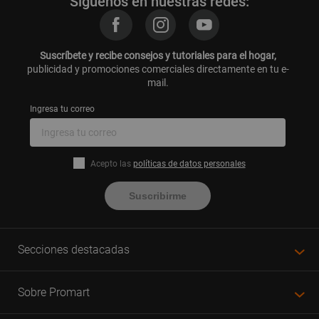
Síguenos en nuestras redes:
Los
paños de limpieza Wypall
están disponibles en diferentes tamaños y
presentaciones, adaptándose a las necesidades específicas de cada
usuario. Ya sea que necesites un paño de limpieza para uso doméstico o
industrial, encontrarás opciones que se ajusten a tus requerimientos.
Suscríbete y recibe consejos y tutoriales para el hogar,
Además, son aptos para su uso tanto en tareas de limpieza general como
publicidad y promociones comerciales directamente en tu e-
en situaciones más especializadas, como la limpieza de equipos de
mail.
precisión o superficies delicadas.
Ingresa tu correo
La versatilidad y eficacia de los paños Wypall
hacen de ellos una
herramienta indispensable en cualquier kit de limpieza. Gracias a su
durabilidad y poder de absorción, estos paños permiten realizar tareas de
limpieza con mayor rapidez y menos esfuerzo, optimizando el tiempo y los
recursos.
Acepto las
políticas de datos personales
Visita Promart.pe para conocer más sobre los
paños de limpieza Wypall
y
Suscribirme
descubrir cómo pueden facilitar tu trabajo de limpieza con resultados
excepcionales. ¡Encuentra la opción ideal para ti y mejora la eficiencia de
tus tareas diarias!
Secciones destacadas
Sobre Promart