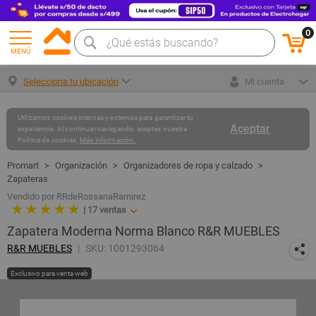
0
MENÚ
Selecciona tu ubicación
Mi cuenta
Utilizamos cookies internas y externas para garantizar tu
Aceptar
experiencia. Al continuar navegando, aceptas nuestra
Política de cookies.
Más información.
Organización
Organizadores de ropa y calzado
Zapateras
Vendido por RRdeRossanaRamirez
★ ★ ★ ★ ★
|
17
ventas
Zapatera Moderna Norma Blanco R&R MUEBLES
R&R MUEBLES
SKU: 1001293064
Exclusivo para venta web