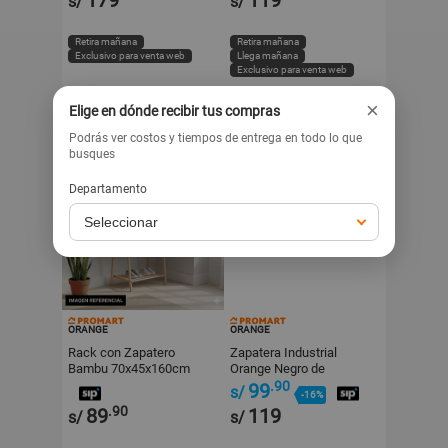
s/
s/
Retira mañana
Retira mañana
Exclusivo para venta web
Llega mañana
Exclusivo para venta web
×
Elige en dónde recibir tus compras
Podrás ver costos y tiempos de entrega en todo lo que
busques
Departamento
ORANGE
ORANGE
Rack con Zapatero
Zapatera Industrial
Bambu 70x45x160cm
Orange Negro de
Orange
Acero/MDF 2 Niveles
.90
99
s/
-16%
.90
89
119
s/
s/