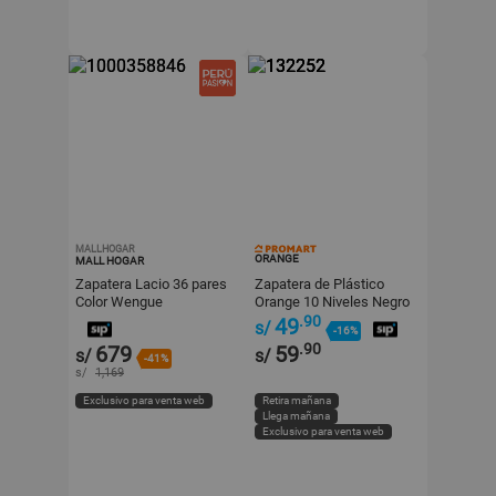
MALLHOGAR
ORANGE
MALL HOGAR
Zapatera Lacio 36 pares
Zapatera de Plástico
Color Wengue
Orange 10 Niveles Negro
.90
49
s/
-16%
.90
679
59
s/
s/
-41%
s/
1,169
Exclusivo para venta web
Retira mañana
Llega mañana
Exclusivo para venta web