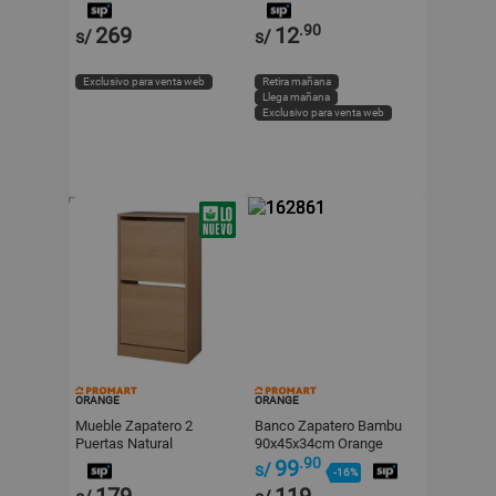
96x17x90cm Orange
Orange
.90
269
12
s/
s/
Exclusivo para venta web
Retira mañana
Llega mañana
Exclusivo para venta web
ORANGE
ORANGE
Mueble Zapatero 2
Banco Zapatero Bambu
Puertas Natural
90x45x34cm Orange
49x30x93cm Orange
.90
99
s/
-16%
179
119