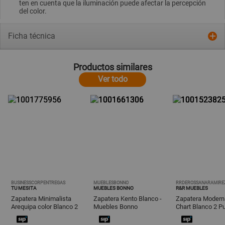
ten en cuenta que la iluminación puede afectar la percepción
del color.
Ficha técnica
Productos similares
Ver todo
BUSINESSCORPENTREGAS
MUEBLESBONNO
RRDEROSSANARAMIRE
TU MESITA
MUEBLES BONNO
R&R MUEBLES
Zapatera Minimalista
Zapatera Kento Blanco -
Zapatera Modern
Arequipa color Blanco 2
Muebles Bonno
Chart Blanco 2 P
puertas TU MESITA
R&R MUEBLES