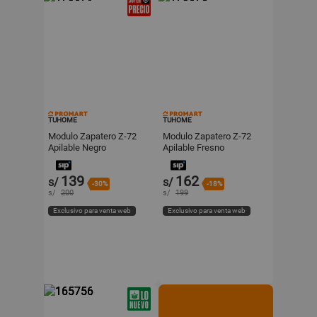
TUHOME
TUHOME
Modulo Zapatero Z-72
Modulo Zapatero Z-72
Apilable Negro
Apilable Fresno
34.9x72x34.1cm Tuhome
34.9x72x34cm Tuhome
139
162
s/
s/
-30%
-18%
s/
200
s/
199
Exclusivo para venta web
Exclusivo para venta web