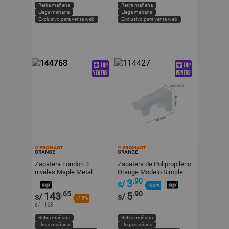
Retira mañana
Retira mañana
Llega mañana
Llega mañana
Exclusivo para venta web
Exclusivo para venta web
ORANGE
ORANGE
Zapatera London 3
Zapatera de Polipropileno
niveles Maple Metal
Orange Modelo Simple
Orange
Blanco
.90
3
s/
-33%
.65
.90
143
5
s/
s/
-15%
s/
169
Retira mañana
Retira mañana
Llega mañana
Llega mañana