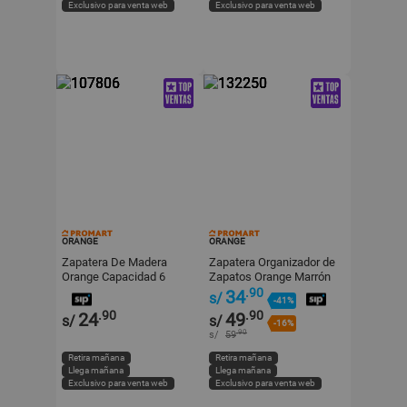
Exclusivo para venta web
Exclusivo para venta web
ORANGE
ORANGE
Zapatera De Madera
Zapatera Organizador de
Orange Capacidad 6
Zapatos Orange Marrón
Pares Marrón
de Plástico Capacidad 18
.90
34
s/
-41%
60x32x25.50 cm
Pares
.90
.90
24
49
s/
s/
-16%
.90
s/
59
Retira mañana
Retira mañana
Llega mañana
Llega mañana
Exclusivo para venta web
Exclusivo para venta web