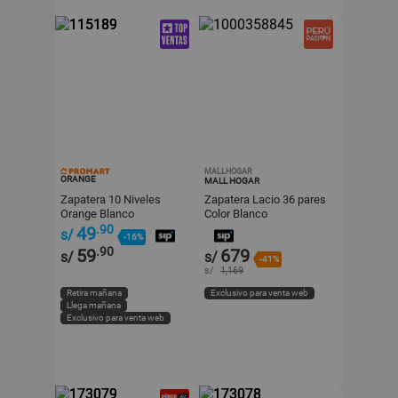
MALLHOGAR
ORANGE
MALL HOGAR
Zapatera 10 Niveles
Zapatera Lacio 36 pares
Orange Blanco
Color Blanco
Organizador de Zapatos
.90
49
s/
-16%
Doméstico
.90
59
679
s/
s/
-41%
s/
1,169
Retira mañana
Exclusivo para venta web
Llega mañana
Exclusivo para venta web