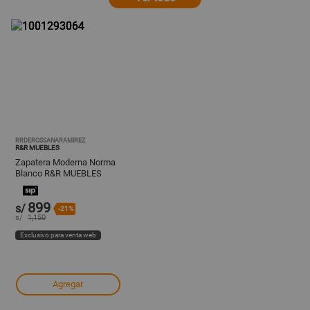
RRDEROSSANARAMIREZ
R&R MUEBLES
Zapatera Moderna Norma
Blanco R&R MUEBLES
899
s/
-21%
s/
1,150
Exclusivo para venta web
Agregar