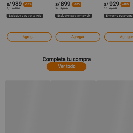
989
899
929
s/
s/
s/
-33%
-40%
-48%
s/
1,490
s/
1,499
s/
1,800
Exclusivo para venta web
Exclusivo para venta web
Exclusivo para vent
Agregar
Agregar
Agregar
Completa tu compra
Ver todo