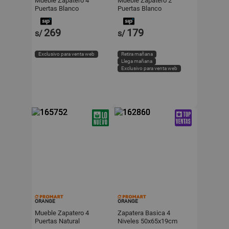
Mueble Zapatero 4
Mueble Zapatero 2
Puertas Blanco
Puertas Blanco
96x17x90cm Orange
49x30x93cm Orange
269
179
s/
s/
Exclusivo para venta web
Retira mañana
Llega mañana
Exclusivo para venta web
ORANGE
ORANGE
Mueble Zapatero 4
Zapatera Basica 4
Puertas Natural
Niveles 50x65x19cm