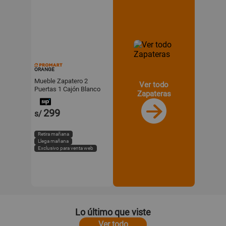
ORANGE
Mueble Zapatero 2
Ver todo
Puertas 1 Cajón Blanco
Zapateras
75x30x128.5cm Orange
299
s/
Retira mañana
Llega mañana
Exclusivo para venta web
Lo último que viste
Ver todo