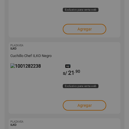
Exclusivo para venta web
Agregar
PLAZAVEA
1001282238
ILKO
Cuchillo Chef ILKO Negro
.90
21
s/
Exclusivo para venta web
Agregar
PLAZAVEA
1000511658
ILKO