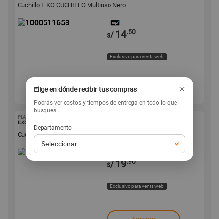
Cuchillo ILKO CUCHILLO Multiuso Nero
.50
14
s/
Exclusivo para venta web
×
Elige en dónde recibir tus compras
Agregar
Podrás ver costos y tiempos de entrega en todo lo que
busques
PLAZAVEA
1000511657
ILKO
Departamento
Cuchillo ILKO CUCHILLO Santoku Nero
.90
19
s/
Exclusivo para venta web