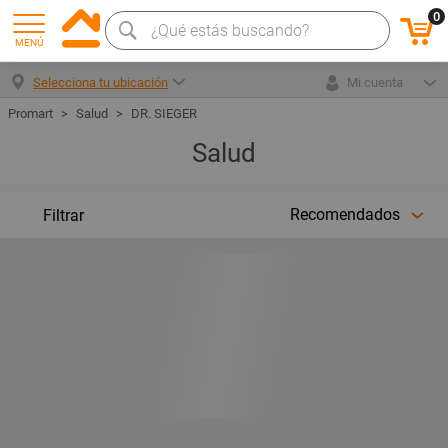
0
MENÚ
Selecciona tu ubicación
Mi cuenta
Salud
DR. SIEGER
Salud
Recomendados
Filtrar