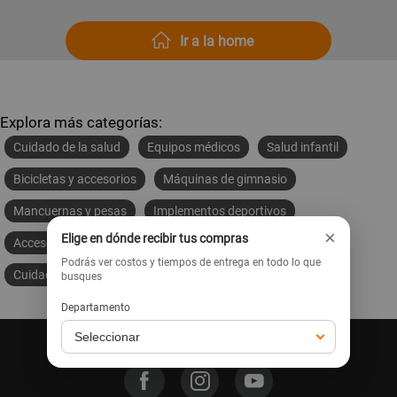
Ir a la home
Explora más categorías:
Cuidado de la salud
Equipos médicos
Salud infantil
Bicicletas y accesorios
Máquinas de gimnasio
Mancuernas y pesas
Implementos deportivos
×
Elige en dónde recibir tus compras
Accesorios deportivos
Movilidad eléctrica
Podrás ver costos y tiempos de entrega en todo lo que
Cuidado personal
busques
Departamento
Síguenos en nuestras redes: