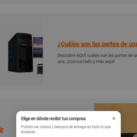
¿Cuáles son las partes de u
Descubre AQUÍ cuáles son las partes de u
una. ¡Conoce todo y más aquí!
×
Elige en dónde recibir tus compras
Podrás ver costos y tiempos de entrega en todo lo que
ir
busques