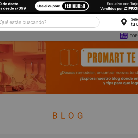
Sel
tu 
TOP
BLOG