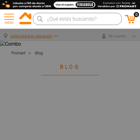
0
MENÚ
Selecciona tu ubicación
Mi cuenta
Promart
Blog
BLOG