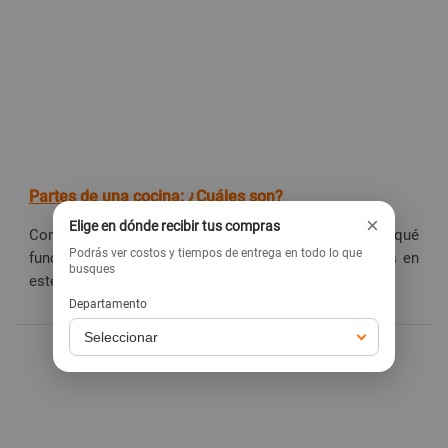
Partes de una cocina: ¿Cuáles son?
×
Elige en dónde recibir tus compras
Conoce HOY cuáles son las partes de una cocina, qué
Podrás ver costos y tiempos de entrega en todo lo que
funciones cumplen, sus características y mucho más en
busques
este artículo. ¡Ingresa AQUÍ!
Departamento